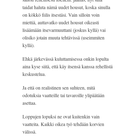
taidat haluta nämä uudet housut, koska sinulla 
on kökkö fiilis itsestäsi. Vain silloin voin 
miettiä, auttavatko uudet housut oikeasti 
lisäämään itsevarmuuttani (joskus kyllä) vai 
olisiko jotain muuta tehtävissä (useimmiten 
kyllä).
Ehkä järkevässä kuluttamisessa onkin lopulta 
aina kyse siitä, että käy itsensä kanssa rehellistä 
keskustelua.
Ja että on realistinen sen suhteen, mitä 
odotuksia vaatteille tai tavaroille ylipäätään 
asettaa.
Loppujen lopuksi ne ovat kuitenkin vain 
vaatteita. Kaikki oikea työ tehdään korvien 
välissä.