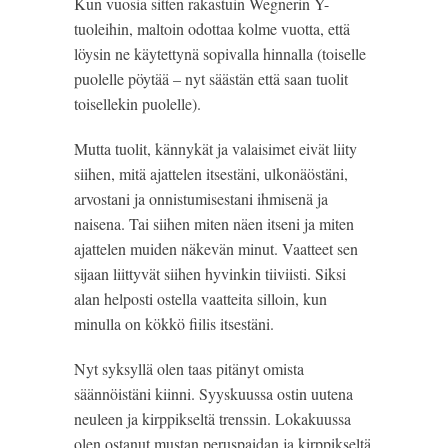
Kun vuosia sitten rakastuin Wegnerin Y-
tuoleihin, maltoin odottaa kolme vuotta, että 
löysin ne käytettynä sopivalla hinnalla (toiselle 
puolelle pöytää – nyt säästän että saan tuolit 
toisellekin puolelle).
Mutta tuolit, kännykät ja valaisimet eivät liity 
siihen, mitä ajattelen itsestäni, ulkonäöstäni, 
arvostani ja onnistumisestani ihmisenä ja 
naisena. Tai siihen miten näen itseni ja miten 
ajattelen muiden näkevän minut. Vaatteet sen 
sijaan liittyvät siihen hyvinkin tiiviisti. Siksi 
alan helposti ostella vaatteita silloin, kun 
minulla on kökkö fiilis itsestäni.
Nyt syksyllä olen taas pitänyt omista 
säännöistäni kiinni. Syyskuussa ostin uutena 
neuleen ja kirppikseltä trenssin. Lokakuussa 
olen ostanut mustan peruspaidan ja kirppikseltä 