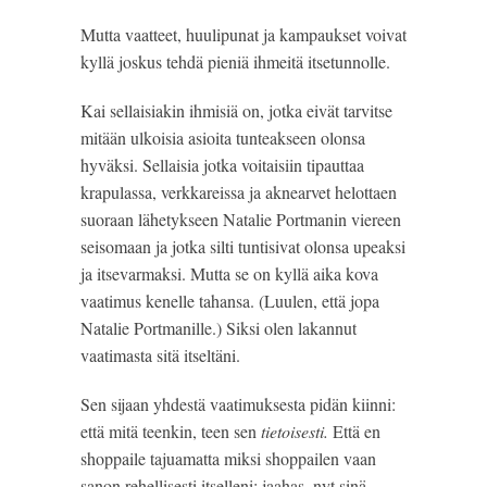
Mutta vaatteet, huulipunat ja kampaukset voivat 
kyllä joskus tehdä pieniä ihmeitä itsetunnolle.
Kai sellaisiakin ihmisiä on, jotka eivät tarvitse 
mitään ulkoisia asioita tunteakseen olonsa 
hyväksi. Sellaisia jotka voitaisiin tipauttaa 
krapulassa, verkkareissa ja aknearvet helottaen 
suoraan lähetykseen Natalie Portmanin viereen 
seisomaan ja jotka silti tuntisivat olonsa upeaksi 
ja itsevarmaksi. Mutta se on kyllä aika kova 
vaatimus kenelle tahansa. (Luulen, että jopa 
Natalie Portmanille.) Siksi olen lakannut 
vaatimasta sitä itseltäni.
Sen sijaan yhdestä vaatimuksesta pidän kiinni: 
että mitä teenkin, teen sen
 tietoisesti.
 Että en 
shoppaile tajuamatta miksi shoppailen vaan 
sanon rehellisesti itselleni: jaahas, nyt sinä 