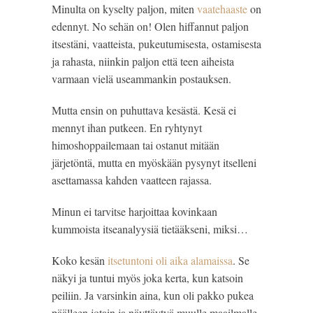
Minulta on kyselty paljon, miten 
vaatehaaste
 on 
edennyt. No sehän on! Olen hiffannut paljon 
itsestäni, vaatteista, pukeutumisesta, ostamisesta 
ja rahasta, niinkin paljon että teen aiheista 
varmaan vielä useammankin postauksen.
Mutta ensin on puhuttava kesästä. Kesä ei 
mennyt ihan putkeen. En ryhtynyt 
himoshoppailemaan tai ostanut mitään 
järjetöntä, mutta en myöskään pysynyt itselleni 
asettamassa kahden vaatteen rajassa.
Minun ei tarvitse harjoittaa kovinkaan 
kummoista itseanalyysiä tietääkseni, miksi…
Koko kesän 
itsetuntoni oli aika alamaissa
. Se 
näkyi ja tuntui myös joka kerta, kun katsoin 
peiliin. Ja varsinkin aina, kun oli pakko pukea 
päälleen jotain ja näyttäytyä muulle maailmalle.