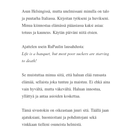
Asun Helsingissä, mutta unelmissani minulla on talo
ja puutarha Italiassa. Kirjoitan työkseni ja huvikseni.
Minua kiinnostaa elämässä pääasiassa kaksi asiaa:
totuus ja kauneus. Käytän päiväni niitä etsien.
Ajattelen usein RuPaulin lausahdusta:
Life is a banquet, but most poor suckers are starving
to death!
Se muistuttaa minua siitä, että haluan elää runsasta
elämää, sellaista joka tuntuu ja maistuu. Ei ehkä aina
vain hyvältä, mutta väkevältä. Haluan innostua,
yllättyä ja antaa asioiden koskettaa.
Tämä sivustokin on oikeastaan juuri sitä. Täällä jaan
ajatuksiani, huomioitani ja pohdintojani sekä
vinkkaan tielleni osuneista helmistä.