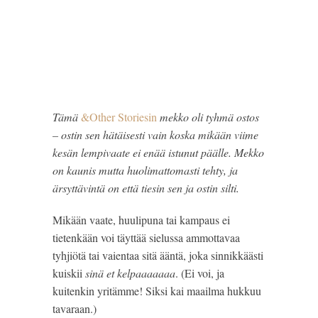
Tämä
&Other Storiesin
mekko oli tyhmä ostos
– ostin sen hätäisesti vain koska mikään viime
kesän lempivaate ei enää istunut päälle. Mekko
on kaunis mutta huolimattomasti tehty, ja
ärsyttävintä on että tiesin sen ja ostin silti.
Mikään vaate, huulipuna tai kampaus ei 
tietenkään voi täyttää sielussa ammottavaa 
tyhjiötä tai vaientaa sitä ääntä, joka sinnikkäästi 
kuiskii 
sinä et kelpaaaaaaa
. (Ei voi, ja 
kuitenkin yritämme! Siksi kai maailma hukkuu 
tavaraan.)