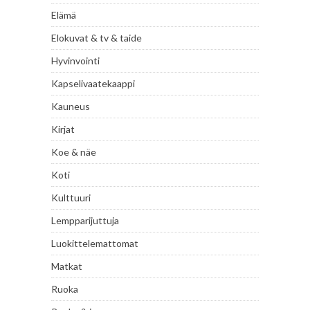
Elämä
Elokuvat & tv & taide
Hyvinvointi
Kapselivaatekaappi
Kauneus
Kirjat
Koe & näe
Koti
Kulttuuri
Lempparijuttuja
Luokittelemattomat
Matkat
Ruoka