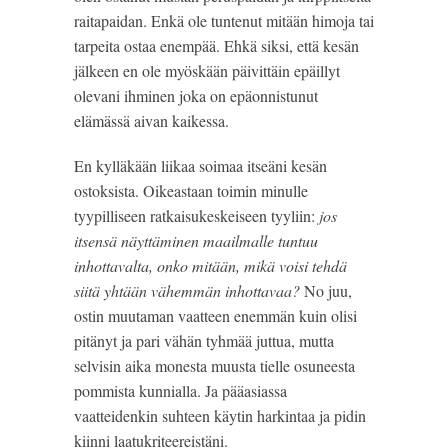
raitapaidan. Enkä ole tuntenut mitään himoja tai 
tarpeita ostaa enempää. Ehkä siksi, että kesän 
jälkeen en ole myöskään päivittäin epäillyt 
olevani ihminen joka on epäonnistunut 
elämässä aivan kaikessa.
En kylläkään liikaa soimaa itseäni kesän 
ostoksista. Oikeastaan toimin minulle 
tyypilliseen ratkaisukeskeiseen tyyliin:
 jos 
itsensä näyttäminen maailmalle tuntuu 
inhottavalta, onko mitään, mikä voisi tehdä 
siitä yhtään vähemmän inhottavaa? 
No juu, 
ostin muutaman vaatteen enemmän kuin olisi 
pitänyt ja pari vähän tyhmää juttua, mutta 
selvisin aika monesta muusta tielle osuneesta 
pommista kunnialla. Ja pääasiassa 
vaatteidenkin suhteen käytin harkintaa ja pidin 
kiinni laatukriteereistäni.