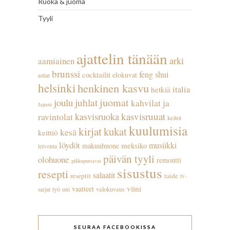
Ruoka & juoma
Tyyli
ajattelin tänään
arki
aamiainen
brunssi
feng shui
cocktailit
elokuvat
astiat
helsinki
henkinen kasvu
italia
hetkiä
juhlat
juomat
joulu
kahvilat ja
Japani
kasvisruuat
kasvisruoka
ravintolat
keitot
kuulumisia
kirjat
kukat
kesä
keittiö
löydöt
musiikki
meksiko
makuuhuone
leivonta
päivän tyyli
olohuone
remontti
pikkupurtavat
sisustus
resepti
salaatit
reseptit
taide
tv-
viini
vaatteet
työ
valokuvaus
sarjat
uni
SEURAA FACEBOOKISSA