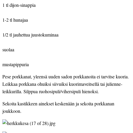
1 tl dijon-sinappia
1-2 tl hunajaa
1/2 tl jauhettua juustokuminaa
suolaa
mustapippuria
Pese porkkanat, yleensä uuden sadon porkkanoita ei tarvitse kuoria. 
Leikkaa porkkana ohuiksi siivuiksi kuorimaveitsellä tai julienne-
leikkurilla. Silppua ruohosipuli/vihersipuli hienoksi.
Sekoita kastikkeen ainekset keskenään ja sekoita porkkanan 
joukkoon.