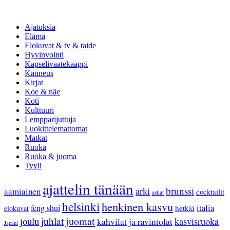
Ajatuksia
Elämä
Elokuvat & tv & taide
Hyvinvointi
Kapselivaatekaappi
Kauneus
Kirjat
Koe & näe
Koti
Kulttuuri
Lempparijuttuja
Luokittelemattomat
Matkat
Ruoka
Ruoka & juoma
Tyyli
ajattelin tänään
arki
brunssi
aamiainen
cocktailit
astiat
helsinki
henkinen kasvu
feng shui
italia
hetkiä
elokuvat
juhlat
juomat
joulu
kasvisruoka
kahvilat ja ravintolat
Japani