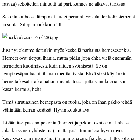
rasvaa) sekoitellen minuutti tai pari, kunnes ne alkavat tuoksua.
Sekoita kulhossa lämpimät uudet perunat, voisula, fenkolinsiemenet 
ja suola. Silppua joukkoon tilli.
Just nyt olemme tietenkin myös keskellä parhainta hernesesonkia. 
Herneet ovat tietysti ihania, mutta pidän jopa ehkä vielä enemmän 
herneiden kuorimisesta kuin niiden syömisestä. Se on 
lempikesäpuuhaani, ihanan meditatiivista. Ehkä siksi käytänkin 
herneitä kesällä aika paljon ruoanlaitossa, jotta saan kuoria ison 
kasan kerralla, heh!
Tämä sitruunainen hernepasta on ruoka, joka on ihan pakko tehdä 
vähintään kerran kesässä. Hyvin koukuttava.
Lisään itse pastaan pekonia (herneet ja pekoni ovat esim. Italiassa 
aika klassinen yhdistelmä), mutta pasta toimii tosi hyvin myös 
kasvisversiona ilman sitä. Sitruuna ja crème fraîche on liitto, jolla ei 