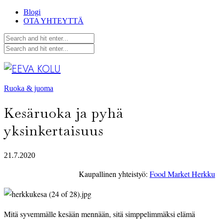
Blogi
OTA YHTEYTTÄ
Ruoka & juoma
Kesäruoka ja pyhä
yksinkertaisuus
21.7.2020
Kaupallinen yhteistyö: 
Food Market Herkku
Mitä syvemmälle kesään mennään, sitä simppelimmäksi elämä 