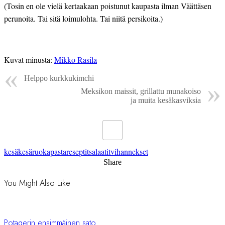
(Tosin en ole vielä kertaakaan poistunut kaupasta ilman Väättäsen 
perunoita. Tai sitä loimulohta. Tai niitä persikoita.)
Kuvat minusta: 
Mikko Rasila
Helppo kurkkukimchi
Meksikon maissit, grillattu munakoiso
ja muita kesäkasviksia
kesä
kesäruoka
pasta
reseptit
salaatit
vihannekset
Share
You Might Also Like
Potagerin ensimmäinen sato