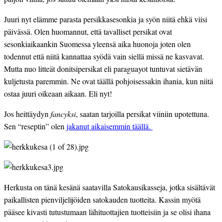
Juuri nyt elämme parasta persikkasesonkia ja syön niitä ehkä viisi 
päivässä. Olen huomannut, että tavalliset persikat ovat 
sesonkiaikaankin Suomessa yleensä aika huonoja joten olen 
todennut että niitä kannattaa syödä vain siellä missä ne kasvavat. 
Mutta nuo litteät donitsipersikat eli paraguayot tuntuvat sietävän 
kuljetusta paremmin. Ne ovat täällä pohjoisessakin ihania, kun niitä 
ostaa juuri oikeaan aikaan. Eli nyt!
Jos heittäydyn 
fancyksi
, saatan tarjoilla persikat viiniin upotettuna. 
Sen “reseptin” olen 
jakanut aikaisemmin täällä. 
Herkusta on tänä kesänä saatavilla Satokausikasseja, jotka sisältävät 
paikallisten pienviljelijöiden satokauden tuotteita. Kassin myötä 
pääsee kivasti tutustumaan lähituottajien tuotteisiin ja se olisi ihana 