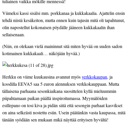
tuliainen vaikka mökille mennessä!
Viimeksi kassi sisälsi mm. porkkanaa ja kukkakaalia. Ajattelin ensin 
tehdä niistä kesäkeiton, mutta ennen kuin tajusin mitä oli tapahtunut, 
olin napostellut kokonaisen pöydälle jääneen kukkakaalin ihan 
sellaisenaan.
(Niin, en olekaan vielä maininnut sitä miten hyvää on uuden sadon 
kotimainen kukkakaali… näköjään hyvää.)
Herkku on viime kuukausina avannut myös 
verkkokaupan,
 ja 
koodilla EEVA5 saa 5 euron alennuksen verkkokauppaan. Mutta 
tällaisena parhaana sesonkiaikana suosittelen kyllä mieluummin 
piipahtamaan paikan päällä inspiroitumassa. Myymälöiden 
esillepano on tosi kiva ja pidän siitä että sesongin parhaat kasvikset 
on aina selkeästi nostettu esiin. Usein päätänkin vasta kaupassa, mitä 
tänään syödään sen mukaan mikä näyttää erityisen hyvältä!