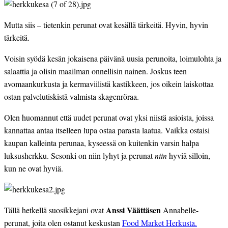
Mutta siis – tietenkin perunat ovat kesällä tärkeitä. Hyvin, hyvin 
tärkeitä.
Voisin syödä kesän jokaisena päivänä uusia perunoita, loimulohta ja 
salaattia ja olisin maailman onnellisin nainen. Joskus teen 
avomaankurkusta ja kermaviilistä kastikkeen, jos oikein laiskottaa 
ostan palvelutiskistä valmista skagenröraa.
Olen huomannut että uudet perunat ovat yksi niistä asioista, joissa 
kannattaa antaa itselleen lupa ostaa parasta laatua. Vaikka ostaisi 
kaupan kalleinta perunaa, kyseessä on kuitenkin varsin halpa 
luksusherkku. Sesonki on niin lyhyt ja perunat
 niin
 hyviä silloin, 
kun ne ovat hyviä.
Anssi Väättäsen
Tällä hetkellä suosikkejani ovat 
 Annabelle-
perunat, joita olen ostanut keskustan 
Food Market Herkusta.