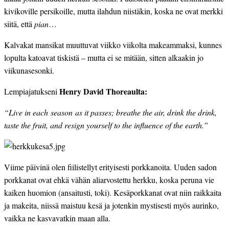
kivikoville persikoille, mutta ilahdun niistäkin, koska ne ovat merkki 
siitä, että 
pian
…
Kalvakat mansikat muuttuvat viikko viikolta makeammaksi, kunnes 
lopulta katoavat tiskistä – mutta ei se mitään, sitten alkaakin jo 
viikunasesonki.
Henry David Thoreaulta: 
Lempiajatukseni 
“Live in each season as it passes; breathe the air, drink the drink, 
taste the fruit, and resign yourself to the influence of the earth.”
Viime päivinä olen fiilistellyt erityisesti porkkanoita. Uuden sadon 
porkkanat ovat ehkä vähän aliarvostettu herkku, koska peruna vie 
kaiken huomion (ansaitusti, toki). Kesäporkkanat ovat niin raikkaita 
ja makeita, niissä maistuu kesä ja jotenkin mystisesti myös aurinko, 
vaikka ne kasvavatkin maan alla.