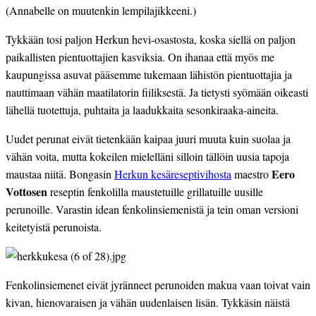
(Annabelle on muutenkin lempilajikkeeni.)
Tykkään tosi paljon Herkun hevi-osastosta, koska siellä on paljon 
paikallisten pientuottajien kasviksia. On ihanaa että myös me 
kaupungissa asuvat pääsemme tukemaan lähistön pientuottajia ja 
nauttimaan vähän maatilatorin fiiliksestä. Ja tietysti syömään oikeasti 
lähellä tuotettuja, puhtaita ja laadukkaita sesonkiraaka-aineita.
Uudet perunat eivät tietenkään kaipaa juuri muuta kuin suolaa ja 
vähän voita, mutta kokeilen mielelläni silloin tällöin uusia tapoja 
Eero 
maustaa niitä. Bongasin 
Herkun kesäreseptivihosta
 maestro 
Vottosen
 reseptin fenkolilla maustetuille grillatuille uusille 
perunoille. Varastin idean fenkolinsiemenistä ja tein oman versioni 
keitetyistä perunoista.
Fenkolinsiemenet eivät jyränneet perunoiden makua vaan toivat vain 
kivan, hienovaraisen ja vähän uudenlaisen lisän. Tykkäsin näistä 