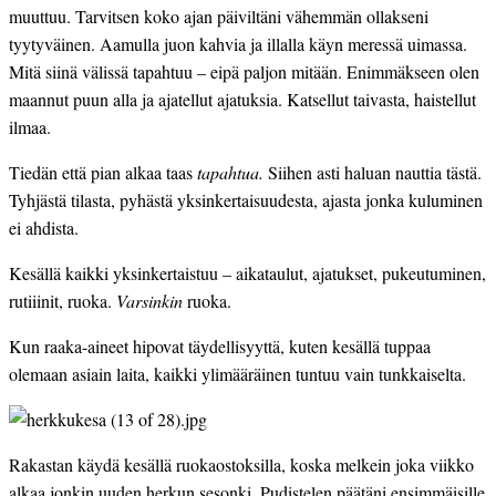
muuttuu. Tarvitsen koko ajan päiviltäni vähemmän ollakseni 
tyytyväinen. Aamulla juon kahvia ja illalla käyn meressä uimassa. 
Mitä siinä välissä tapahtuu – eipä paljon mitään. Enimmäkseen olen 
maannut puun alla ja ajatellut ajatuksia. Katsellut taivasta, haistellut 
ilmaa.
Tiedän että pian alkaa taas
 tapahtua.
 Siihen asti haluan nauttia tästä. 
Tyhjästä tilasta, pyhästä yksinkertaisuudesta, ajasta jonka kuluminen 
ei ahdista.
Kesällä kaikki yksinkertaistuu – aikataulut, ajatukset, pukeutuminen, 
rutiiinit, ruoka. 
Varsinkin
 ruoka.
Kun raaka-aineet hipovat täydellisyyttä, kuten kesällä tuppaa 
olemaan asiain laita, kaikki ylimääräinen tuntuu vain tunkkaiselta.
Rakastan käydä kesällä ruokaostoksilla, koska melkein joka viikko 
alkaa jonkin uuden herkun sesonki. Pudistelen päätäni ensimmäisille 