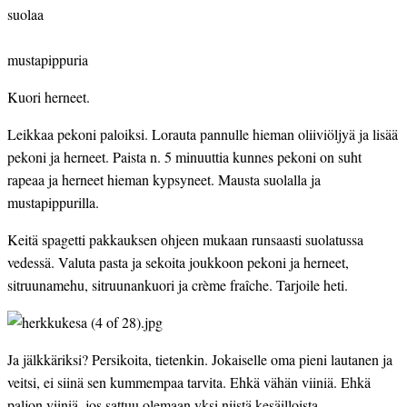
suolaa
mustapippuria
Kuori herneet.
Leikkaa pekoni paloiksi. Lorauta pannulle hieman oliiviöljyä ja lisää 
pekoni ja herneet. Paista n. 5 minuuttia kunnes pekoni on suht 
rapeaa ja herneet hieman kypsyneet. Mausta suolalla ja 
mustapippurilla.
Keitä spagetti pakkauksen ohjeen mukaan runsaasti suolatussa 
vedessä. Valuta pasta ja sekoita joukkoon pekoni ja herneet, 
sitruunamehu, sitruunankuori ja crème fraîche. Tarjoile heti.
Ja jälkkäriksi? Persikoita, tietenkin. Jokaiselle oma pieni lautanen ja 
veitsi, ei siinä sen kummempaa tarvita. Ehkä vähän viiniä. Ehkä 
paljon viiniä, jos sattuu olemaan yksi niistä kesäilloista.