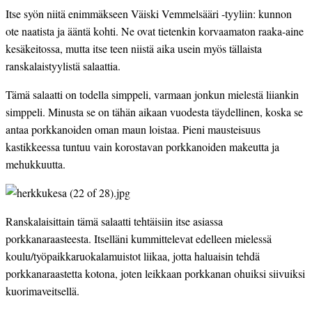
Itse syön niitä enimmäkseen Väiski Vemmelsääri -tyyliin: kunnon 
ote naatista ja ääntä kohti. Ne ovat tietenkin korvaamaton raaka-aine 
kesäkeitossa, mutta itse teen niistä aika usein myös tällaista 
ranskalaistyylistä salaattia.
Tämä salaatti on todella simppeli, varmaan jonkun mielestä liiankin 
simppeli. Minusta se on tähän aikaan vuodesta täydellinen, koska se 
antaa porkkanoiden oman maun loistaa. Pieni mausteisuus 
kastikkeessa tuntuu vain korostavan porkkanoiden makeutta ja 
mehukkuutta.
Ranskalaisittain tämä salaatti tehtäisiin itse asiassa 
porkkanaraasteesta. Itselläni kummittelevat edelleen mielessä 
koulu/työpaikkaruokalamuistot liikaa, jotta haluaisin tehdä 
porkkanaraastetta kotona, joten leikkaan porkkanan ohuiksi siivuiksi 
kuorimaveitsellä.