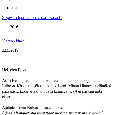
1.10.2020
Sopivasti tuju: Chorizo-paprikapasta
1.11.2016
Vihreän himo
22.5.2019
Hei, olen Eeva.
Asun Helsingissä, mutta unelmissani minulla on talo ja puutarha
Italiassa. Kirjoitan työkseni ja huvikseni. Minua kiinnostaa elämässä
pääasiassa kaksi asiaa: totuus ja kauneus. Käytän päiväni niitä
etsien.
Ajattelen usein RuPaulin lausahdusta:
Life is a banquet, but most poor suckers are starving to death!