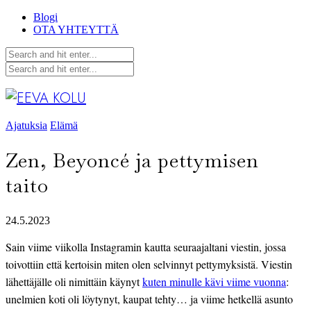
Blogi
OTA YHTEYTTÄ
Ajatuksia
Elämä
Zen, Beyoncé ja pettymisen
taito
24.5.2023
Sain viime viikolla Instagramin kautta seuraajaltani viestin, jossa
toivottiin että kertoisin miten olen selvinnyt pettymyksistä. Viestin
lähettäjälle oli nimittäin käynyt
kuten minulle kävi viime vuonna
:
unelmien koti oli löytynyt, kaupat tehty… ja viime hetkellä asunto