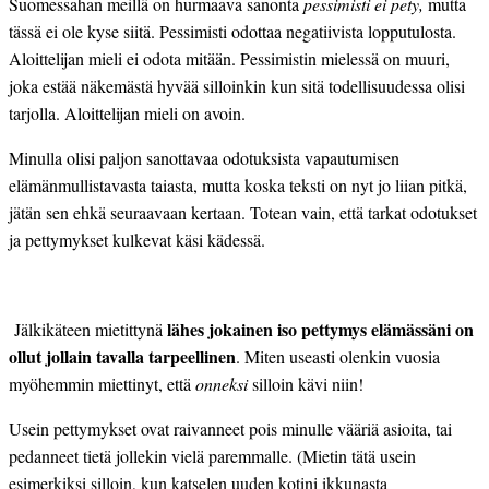
Suomessahan meillä on hurmaava sanonta
pessimisti ei pety,
mutta
tässä ei ole kyse siitä. Pessimisti odottaa negatiivista lopputulosta.
Aloittelijan mieli ei odota mitään. Pessimistin mielessä on muuri,
joka estää näkemästä hyvää silloinkin kun sitä todellisuudessa olisi
tarjolla. Aloittelijan mieli on avoin.
Minulla olisi paljon sanottavaa odotuksista vapautumisen
elämänmullistavasta taiasta, mutta koska teksti on nyt jo liian pitkä,
jätän sen ehkä seuraavaan kertaan. Totean vain, että tarkat odotukset
ja pettymykset kulkevat käsi kädessä.
lähes jokainen iso pettymys elämässäni on
Jälkikäteen mietittynä
ollut jollain tavalla tarpeellinen
. Miten useasti olenkin vuosia
myöhemmin miettinyt, että
onneksi
silloin kävi niin!
Usein pettymykset ovat raivanneet pois minulle vääriä asioita, tai
pedanneet tietä jollekin vielä paremmalle. (Mietin tätä usein
esimerkiksi silloin, kun katselen uuden kotini ikkunasta