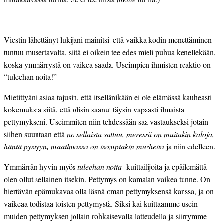
Viestin lähettänyt lukijani mainitsi, että vaikka kodin menettäminen
tuntuu musertavalta, siitä ei oikein tee edes mieli puhua kenellekään,
koska ymmärrystä on vaikea saada. Useimpien ihmisten reaktio on
“tuleehan noita!”
Mietittyäni asiaa tajusin, että itsellänikään ei ole elämässä kauheasti
kokemuksia siitä, että olisin saanut täysin vapaasti ilmaista
pettymykseni. Useimmiten niin tehdessään saa vastaukseksi jotain
siihen suuntaan että
no sellaista sattuu, meressä on muitakin kaloja,
häntä pystyyn, maailmassa on isompiakin murheita
ja niin edelleen.
Ymmärrän hyvin myös
tuleehan noita
-kuittailijoita ja epäilemättä
olen ollut sellainen itsekin. Pettymys on kamalan vaikea tunne. On
hiertävän epämukavaa olla läsnä oman pettymyksensä kanssa, ja on
vaikeaa todistaa toisten pettymystä. Siksi kai kuittaamme usein
muiden pettymyksen jollain rohkaisevalla latteudella ja siirrymme