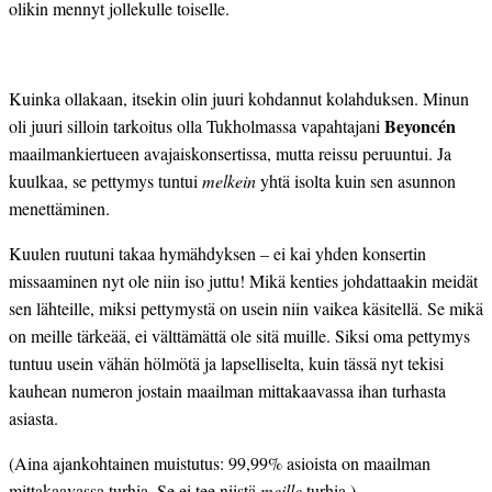
olikin mennyt jollekulle toiselle.
Kuinka ollakaan, itsekin olin juuri kohdannut kolahduksen. Minun
Beyoncén
oli juuri silloin tarkoitus olla Tukholmassa vapahtajani
maailmankiertueen avajaiskonsertissa, mutta reissu peruuntui. Ja
kuulkaa, se pettymys tuntui
melkein
yhtä isolta kuin sen asunnon
menettäminen.
Kuulen ruutuni takaa hymähdyksen – ei kai yhden konsertin
missaaminen nyt ole niin iso juttu! Mikä kenties johdattaakin meidät
sen lähteille, miksi pettymystä on usein niin vaikea käsitellä. Se mikä
on meille tärkeää, ei välttämättä ole sitä muille. Siksi oma pettymys
tuntuu usein vähän hölmötä ja lapselliselta, kuin tässä nyt tekisi
kauhean numeron jostain maailman mittakaavassa ihan turhasta
asiasta.
(Aina ajankohtainen muistutus: 99,99% asioista on maailman
mittakaavassa turhia. Se ei tee niistä
meille
turhia.)