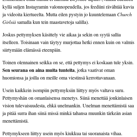
kyllä suljen Instagramin valonnopeudella, jos feediini rävähtää kuvia
ja videoita kiertueelta. Mutta eilen pystyin jo kuuntelemaan
Church
Girlsiä
samalla kun tein maastavetoja salilla).
Joskus pettymyksen käsittely vie aikaa ja sekin on syytä sallia
itselleen. Toisinaan vain täytyy murjottaa hetki ennen kuin on valmis
siirtymään elämässä eteenpäin.
Toinen olennainen seikka on se, että pettymys ei koskaan tule yksin.
Sen seurana on aina muita tunteita
, jotka vaativat oman
huomionsa ja joilla on meille oma viestinsä kerrottavanaan.
Usein kaikkein isompiin pettymyksiin liittyy myös valtava suru.
Pettymyshän on omanlaisensa menetys. Siinä menettää jonkinlaisen
vision tulevaisuudesta, ehkä unelmankin. Unelman menettämistä saa
ja pitää surra ihan siinä missä minkä tahansa muunkin tärkeän asian
menettämistä.
Pettymykseen liittyy usein myös kiukkua tai suoranaista vihaa.