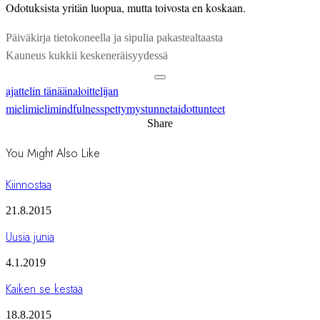
Odotuksista yritän luopua, mutta toivosta en koskaan.
Päiväkirja tietokoneella ja sipulia pakastealtaasta
Kauneus kukkii keskeneräisyydessä
ajattelin tänään
aloittelijan
mieli
mieli
mindfulness
pettymys
tunnetaidot
tunteet
Share
You Might Also Like
Kiinnostaa
21.8.2015
Uusia junia
4.1.2019
Kaiken se kestää
18.8.2015