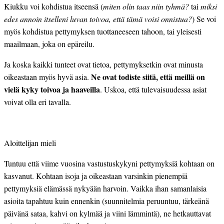
Kiukku voi kohdistua itseensä (
miten olin taas niin tyhmä?
tai
miksi
edes annoin itselleni luvan toivoa, että tämä voisi onnistua?
) Se voi
myös kohdistua pettymyksen tuottaneeseen tahoon, tai yleisesti
maailmaan, joka on epäreilu.
Ja koska kaikki tunteet ovat tietoa, pettymyksetkin ovat minusta
Ne ovat todiste siitä, että meillä on
oikeastaan myös hyvä asia.
vielä kyky toivoa ja haaveilla
. Uskoa, että tulevaisuudessa asiat
voivat olla eri tavalla.
Aloittelijan mieli
Tuntuu että viime vuosina vastustuskykyni pettymyksiä kohtaan on
kasvanut. Kohtaan isoja ja oikeastaan varsinkin pienempiä
pettymyksiä elämässä nykyään harvoin. Vaikka ihan samanlaisia
asioita tapahtuu kuin ennenkin (suunnitelmia peruuntuu, tärkeänä
päivänä sataa, kahvi on kylmää ja viini lämmintä), ne hetkauttavat