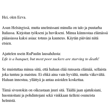
Hei, olen Eeva.
Asun Helsingissä, mutta unelmissani minulla on talo ja puutarha
Italiassa. Kirjoitan työkseni ja huvikseni. Minua kiinnostaa elämässä
pääasiassa kaksi asiaa: totuus ja kauneus. Käytän päiväni niitä
etsien.
Ajattelen usein RuPaulin lausahdusta:
Life is a banquet, but most poor suckers are starving to death!
Se muistuttaa minua siitä, että haluan elää runsasta elämää, sellaista
joka tuntuu ja maistuu. Ei ehkä aina vain hyvältä, mutta väkevältä.
Haluan innostua, yllättyä ja antaa asioiden koskettaa.
Tämä sivustokin on oikeastaan juuri sitä. Täällä jaan ajatuksiani,
huomioitani ja pohdintojani sekä vinkkaan tielleni osuneista
helmistä.