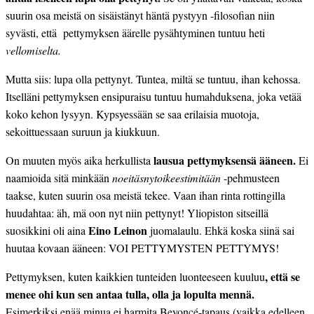
suurin osa meistä on sisäistänyt häntä pystyyn -filosofian niin
syvästi, että pettymyksen äärelle pysähtyminen tuntuu heti
vellomiselta.
Mutta siis: lupa olla pettynyt. Tuntea, miltä se tuntuu, ihan kehossa.
Itselläni pettymyksen ensipuraisu tuntuu humahduksena, joka vetää
koko kehon lysyyn. Kypsyessään se saa erilaisia muotoja,
sekoittuessaan suruun ja kiukkuun.
lausua pettymyksensä ääneen.
On muuten myös aika herkullista
Ei
naamioida sitä minkään
noeitäsnytoikeestimitään
-pehmusteen
taakse, kuten suurin osa meistä tekee. Vaan ihan rinta rottingilla
huudahtaa: äh, mä oon nyt niin pettynyt! Yliopiston sitseillä
Eino Leinon
suosikkini oli aina
juomalaulu. Ehkä koska siinä sai
huutaa kovaan ääneen: VOI PETTYMYSTEN PETTYMYS!
, että se
Pettymyksen, kuten kaikkien tunteiden luonteeseen kuuluu
menee ohi kun sen antaa tulla, olla ja lopulta mennä.
Esimerkiksi enää minua ei harmita Beyoncé-tapaus (vaikka edelleen