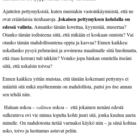
Ajattelen pettymyksistä, kuten muistakin vastoinkäymisistä, että ne
Jokaisen pettymyksen kohdalla on
ovat eräänlaisia tienhaaroja.
edessä valinta.
Annanko tämän kovettaa, kyynistää, musertaa?
Otanko tämän todisteena siitä, että mikään ei koskaan onnistu? Vai
otanko tämän mahdollisuutena oppia ja kasvaa? Ennen kaikkea:
uskallanko pysyä pehmeänä ja avoimena maailmalle siitä huolimatta,
että (taas kerran) tuli takkiin? Voinko jopa hiukan onnitella itseäni
siitä, että uskalsin toivoa?
Ennen kaikkea yritän muistaa, että tänään kokemani pettymys ei
määritä sitä mikä myöhemmin on mahdollista, paitsi jos itse annan
sen tehdä niin.
Haluan uskoa –
valitsen
uskoa – että jokainen nenäni edestä
sulkeutuva ovi vie minua lopulta kohti juuri sitä, jonka kuuluu aueta
minulle. On mahdotonta tietää varmaksi käykö niin – ja siinä kohtaa
usko, toivo ja luottamus astuvat peliin.