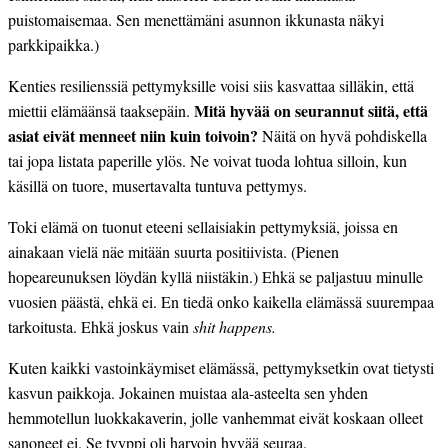
puistomaisemaa. Sen menettämäni asunnon ikkunasta näkyi
parkkipaikka.)
Kenties resilienssiä pettymyksille voisi siis kasvattaa silläkin, että
Mitä hyvää on seurannut siitä, että
miettii elämäänsä taaksepäin.
asiat eivät menneet niin kuin toivoin?
Näitä on hyvä pohdiskella
tai jopa listata paperille ylös. Ne voivat tuoda lohtua silloin, kun
käsillä on tuore, musertavalta tuntuva pettymys.
Toki elämä on tuonut eteeni sellaisiakin pettymyksiä, joissa en
ainakaan vielä näe mitään suurta positiivista. (Pienen
hopeareunuksen löydän kyllä niistäkin.) Ehkä se paljastuu minulle
vuosien päästä, ehkä ei. En tiedä onko kaikella elämässä suurempaa
tarkoitusta. Ehkä joskus vain
shit happens.
Kuten kaikki vastoinkäymiset elämässä, pettymyksetkin ovat tietysti
kasvun paikkoja. Jokainen muistaa ala-asteelta sen yhden
hemmotellun luokkakaverin, jolle vanhemmat eivät koskaan olleet
sanoneet ei. Se tyyppi oli harvoin hyvää seuraa.