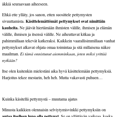
äkkiä seuraavaan aiheeseen.
Ehkä ette ylläty, jos sanon, etten suosittele pettymysten
Käsittelemättömät pettymykset ovat nimittäin
sivuuttamista.
kauheita.
Ne jäävät hiertämään ihmisten välille, ihmisen ja elämän
välille, ihmisen ja itsensä välille. Ne aiheuttavat kitkaa ja
pahimmillaan tekevät katkeraksi. Kaikkein vaarallisimmillaan vanhat
pettymykset alkavat ohjata omaa toimintaa ja sitä millaisena näkee
maailman.
Ei tämä onnistunut aiemminkaan, joten miksi yrittää
nytkään?
Itse olen kuitenkin mielestäni aika hyvä käsittelemään pettymyksiä.
Harjoitus tekee mestarin, heh heh. Mutta vakavasti puhuen…
Kuinka käsitellä pettymystä – muutama ajatus
Minusta kaikkien olennaisin selviytymisvinkki pettymyksiin on
antaa itselleen lupa olla pettynyt.
Se on yllättävän vaikeaa, koska