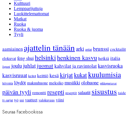
Kulttuuri
Lempparijuttuja
Luokittelemattomat
Matkat
Ruoka
Ruoka & juoma
Tyyli
ajattelin tänään
arki
brunssi
aamiainen
cocktailit
astiat
helsinki
henkinen kasvu
feng shui
italia
hetkiä
elokuvat
juhlat
juomat
joulu
kasvisruoka
kahvilat ja ravintolat
Japani
kuulumisia
kirjat
kukat
kasvisruuat
kesä
keittiö
keitot
löydöt
olohuone
musiikki
meksiko
makuuhuone
leivonta
pikkupurtavat
sisustus
resepti
päivän tyyli
salaatit
remontti
reseptit
taide
viini
vaatteet
työ
valokuvaus
tv-sarjat
uni
Seuraa Facebookissa