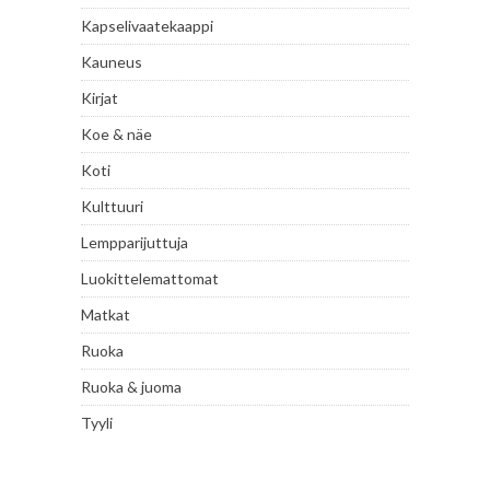
Kapselivaatekaappi
Kauneus
Kirjat
Koe & näe
Koti
Kulttuuri
Lempparijuttuja
Luokittelemattomat
Matkat
Ruoka
Ruoka & juoma
Tyyli