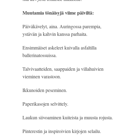
Muutamia tönäisyjä viime päiviltä:
Päiväkävelyt, aina. Auringossa parempia,
ystävän ja kahvin kanssa parhaita.
Ensimmäiset askeleet kuivalla asfaltilla
ballerinatossuissa.
Talvivaatteiden, saappaiden ja villahuivien
vieminen varastoon.
Ikkunoiden peseminen.
Paperikasojen selvittely.
Laukun siivoaminen kuiteista ja muusta rojusta.
Pinterestin ja inspiroivien kirjojen selailu.