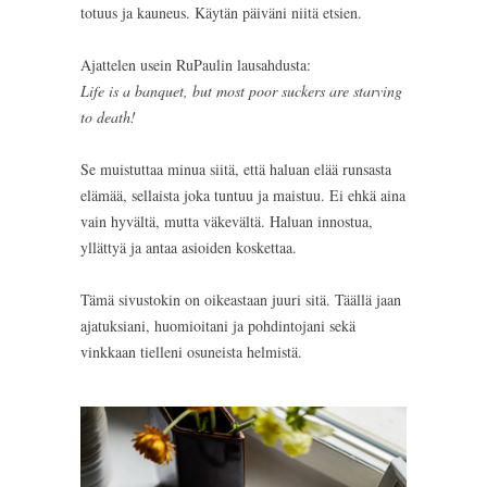
totuus ja kauneus. Käytän päiväni niitä etsien.
Ajattelen usein RuPaulin lausahdusta:
Life is a banquet, but most poor suckers are starving
to death!
Se muistuttaa minua siitä, että haluan elää runsasta
elämää, sellaista joka tuntuu ja maistuu. Ei ehkä aina
vain hyvältä, mutta väkevältä. Haluan innostua,
yllättyä ja antaa asioiden koskettaa.
Tämä sivustokin on oikeastaan juuri sitä. Täällä jaan
ajatuksiani, huomioitani ja pohdintojani sekä
vinkkaan tielleni osuneista helmistä.