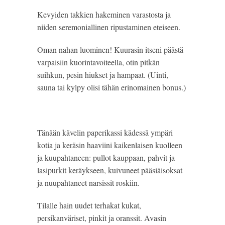
Kevyiden takkien hakeminen varastosta ja
niiden seremoniallinen ripustaminen eteiseen.
Oman nahan luominen! Kuurasin itseni päästä
varpaisiin kuorintavoiteella, otin pitkän
suihkun, pesin hiukset ja hampaat. (Uinti,
sauna tai kylpy olisi tähän erinomainen bonus.)
Tänään kävelin paperikassi kädessä ympäri
kotia ja keräsin haaviini kaikenlaisen kuolleen
ja kuupahtaneen: pullot kauppaan, pahvit ja
lasipurkit keräykseen, kuivuneet pääsiäisoksat
ja nuupahtaneet narsissit roskiin.
Tilalle hain uudet terhakat kukat,
persikanväriset, pinkit ja oranssit. Avasin