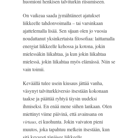
huomioni henkisen talviturkin riisumiseen.
On vaikeaa saada jymähtäneet ajatukset
liikkeelle tahdonvoimalla – tai varsinkaan
ajattelemalla lisää. Sen sijaan olen jo vuosia
noudattanut yksinkertaista filosofiaa: laittamalla
energiat liikkeelle kehossa ja kotona, jokin
mielessäkin liikahtaa, ja kun jokin liikahtaa
mielessä, jokin liikahtaa myös elämässä. Niin se
vain toimii.
Keväällä tulee usein kiusaus jättää vanha,
väsynyt talviturkkiversio itsestään kokonaan
taakse ja päättää ryhtyä täysin uudeksi
ihmiseksi. En enää mene siihen lankaan. Olen
miettinyt viime päivinä, että avainsana on
virtaus
, ei kuohunta. Jokin vaivaton pieni
muutos, joka tapahtuu melkein itsestään, kun
sitä kevyesti tönäisee liikkeelle.