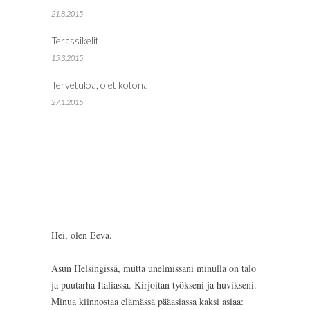
21.8.2015
Terassikelit
15.3.2015
Tervetuloa, olet kotona
27.1.2015
Hei, olen Eeva.
Asun Helsingissä, mutta unelmissani minulla on talo
ja puutarha Italiassa. Kirjoitan työkseni ja huvikseni.
Minua kiinnostaa elämässä pääasiassa kaksi asiaa: