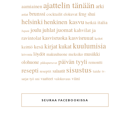
ajattelin tänään
arki
aamiainen
brunssi
feng shui
cocktailit
elokuvat
astiat
helsinki
henkinen kasvu
italia
hetkiä
juhlat
juomat
joulu
kahvilat ja
Japani
kasvisruuat
kasvisruoka
ravintolat
keitot
kuulumisia
kirjat
kukat
kesä
keittiö
löydöt
musiikki
meksiko
makuuhuone
leivonta
päivän tyyli
olohuone
remontti
pikkupurtavat
sisustus
resepti
salaatit
reseptit
taide
tv-
viini
vaatteet
työ
valokuvaus
sarjat
uni
SEURAA FACEBOOKISSA