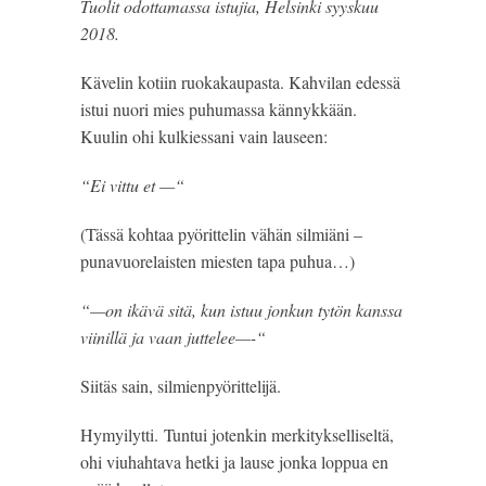
Tuolit odottamassa istujia, Helsinki syyskuu
2018.
Kävelin kotiin ruokakaupasta. Kahvilan edessä 
istui nuori mies puhumassa kännykkään. 
Kuulin ohi kulkiessani vain lauseen:
“Ei vittu et —“
(Tässä kohtaa pyörittelin vähän silmiäni – 
punavuorelaisten miesten tapa puhua…) 
“—on ikävä sitä, kun istuu jonkun tytön kanssa 
viinillä ja vaan juttelee—-“
Siitäs sain, silmienpyörittelijä. 
Hymyilytti. Tuntui jotenkin merkitykselliseltä, 
ohi viuhahtava hetki ja lause jonka loppua en 