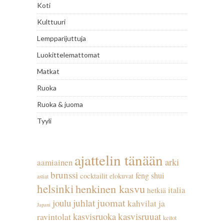
Koti
Kulttuuri
Lempparijuttuja
Luokittelemattomat
Matkat
Ruoka
Ruoka & juoma
Tyyli
ajattelin tänään
arki
aamiainen
brunssi
feng shui
cocktailit
elokuvat
astiat
helsinki
henkinen kasvu
italia
hetkiä
juhlat
juomat
joulu
kahvilat ja
Japani
kasvisruuat
kasvisruoka
ravintolat
keitot