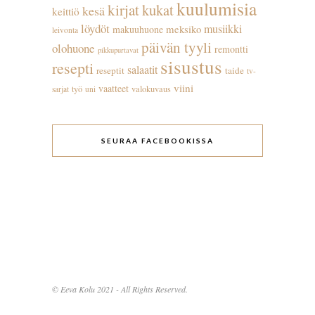
kuulumisia
kirjat
kukat
kesä
keittiö
löydöt
musiikki
meksiko
makuuhuone
leivonta
päivän tyyli
olohuone
remontti
pikkupurtavat
sisustus
resepti
salaatit
reseptit
taide
tv-
viini
vaatteet
työ
valokuvaus
sarjat
uni
SEURAA FACEBOOKISSA
© Eeva Kolu 2021 - All Rights Reserved.