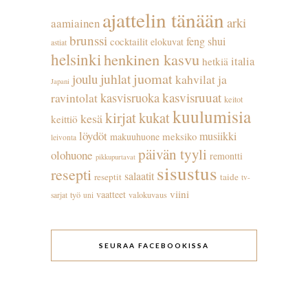
ajattelin tänään
arki
aamiainen
brunssi
feng shui
cocktailit
elokuvat
astiat
helsinki
henkinen kasvu
italia
hetkiä
juhlat
juomat
joulu
kahvilat ja
Japani
kasvisruuat
kasvisruoka
ravintolat
keitot
kuulumisia
kirjat
kukat
kesä
keittiö
löydöt
musiikki
meksiko
makuuhuone
leivonta
päivän tyyli
olohuone
remontti
pikkupurtavat
sisustus
resepti
salaatit
reseptit
taide
tv-
viini
vaatteet
työ
valokuvaus
sarjat
uni
SEURAA FACEBOOKISSA