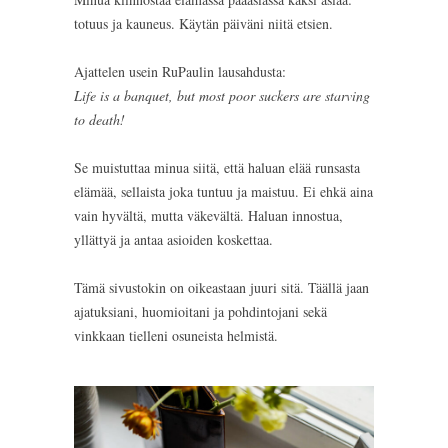
totuus ja kauneus. Käytän päiväni niitä etsien.
Ajattelen usein RuPaulin lausahdusta:
Life is a banquet, but most poor suckers are starving
to death!
Se muistuttaa minua siitä, että haluan elää runsasta
elämää, sellaista joka tuntuu ja maistuu. Ei ehkä aina
vain hyvältä, mutta väkevältä. Haluan innostua,
yllättyä ja antaa asioiden koskettaa.
Tämä sivustokin on oikeastaan juuri sitä. Täällä jaan
ajatuksiani, huomioitani ja pohdintojani sekä
vinkkaan tielleni osuneista helmistä.