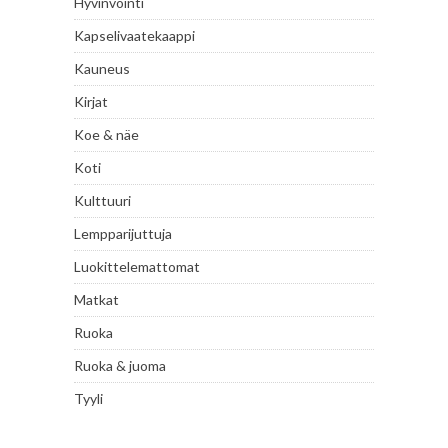
Hyvinvointi
Kapselivaatekaappi
Kauneus
Kirjat
Koe & näe
Koti
Kulttuuri
Lempparijuttuja
Luokittelemattomat
Matkat
Ruoka
Ruoka & juoma
Tyyli