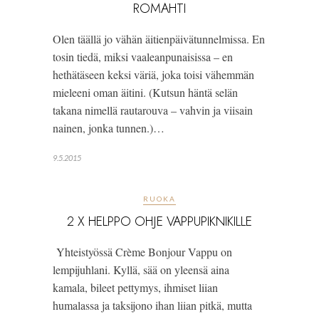
ROMAHTI
Olen täällä jo vähän äitienpäivätunnelmissa. En
tosin tiedä, miksi vaaleanpunaisissa – en
hethätäseen keksi väriä, joka toisi vähemmän
mieleeni oman äitini. (Kutsun häntä selän
takana nimellä rautarouva – vahvin ja viisain
nainen, jonka tunnen.)…
9.5.2015
RUOKA
2 X HELPPO OHJE VAPPUPIKNIKILLE
Yhteistyössä Crème Bonjour Vappu on
lempijuhlani. Kyllä, sää on yleensä aina
kamala, bileet pettymys, ihmiset liian
humalassa ja taksijono ihan liian pitkä, mutta