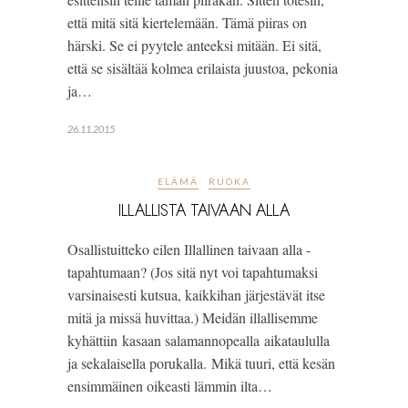
että mitä sitä kiertelemään. Tämä piiras on
härski. Se ei pyytele anteeksi mitään. Ei sitä,
että se sisältää kolmea erilaista juustoa, pekonia
ja…
26.11.2015
ELÄMÄ
RUOKA
ILLALLISTA TAIVAAN ALLA
Osallistuitteko eilen Illallinen taivaan alla -
tapahtumaan? (Jos sitä nyt voi tapahtumaksi
varsinaisesti kutsua, kaikkihan järjestävät itse
mitä ja missä huvittaa.) Meidän illallisemme
kyhättiin kasaan salamannopealla aikataululla
ja sekalaisella porukalla. Mikä tuuri, että kesän
ensimmäinen oikeasti lämmin ilta…