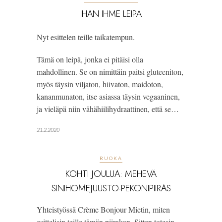
IHAN IHME LEIPÄ
Nyt esittelen teille taikatempun.
Tämä on leipä, jonka ei pitäisi olla
mahdollinen. Se on nimittäin paitsi gluteeniton,
myös täysin viljaton, hiivaton, maidoton,
kananmunaton, itse asiassa täysin vegaaninen,
ja vieläpä niin vähähiilihydraattinen, että se…
21.2.2020
RUOKA
KOHTI JOULUA: MEHEVÄ
SINIHOMEJUUSTO-PEKONIPIIRAS
Yhteistyössä Crème Bonjour Mietin, miten
esittelisin teille tämän piirakan. Sitten totesin,