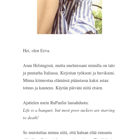
Hei, olen Eeva.
Asun Helsingissä, mutta unelmissani minulla on talo
ja puutarha Italiassa. Kirjoitan työkseni ja huvikseni.
Minua kiinnostaa elämässä pääasiassa kaksi asiaa:
totuus ja kauneus. Käytän päiväni niitä etsien.
Ajattelen usein RuPaulin lausahdusta:
Life is a banquet, but most poor suckers are starving
to death!
Se muistuttaa minua siitä, että haluan elää runsasta