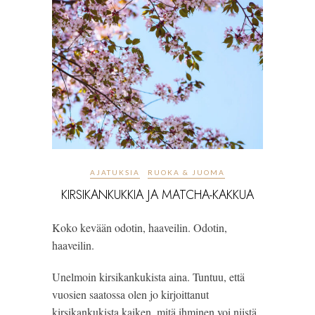
AJATUKSIA
RUOKA & JUOMA
KIRSIKANKUKKIA JA MATCHA-KAKKUA
Koko kevään odotin, haaveilin. Odotin,
haaveilin.
Unelmoin kirsikankukista aina. Tuntuu, että
vuosien saatossa olen jo kirjoittanut
kirsikankukista kaiken, mitä ihminen voi niistä