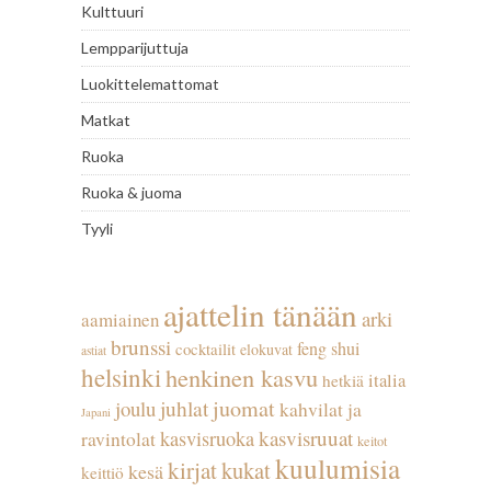
Kulttuuri
Lempparijuttuja
Luokittelemattomat
Matkat
Ruoka
Ruoka & juoma
Tyyli
ajattelin tänään
arki
aamiainen
brunssi
feng shui
cocktailit
elokuvat
astiat
helsinki
henkinen kasvu
italia
hetkiä
juhlat
juomat
joulu
kahvilat ja
Japani
kasvisruuat
kasvisruoka
ravintolat
keitot
kuulumisia
kirjat
kukat
kesä
keittiö