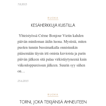
7.8.2015
RUOKA
KESÄHERKKUJA KUISTILLA
Yhteistyössä Crème Bonjour Vietin kahden
päivän miniloman äidin luona. Mystistä, miten
puolen tunnin bussimatkalla onnistuukin
pääsemään täysin irti omista kuvioista ja parin
päivän jälkeen sitä palaa virkistäytyneenä kuin
viikonloppureissun jälkeen. Suurin syy siihen
on…
25.6.2015
RUOKA
TORNI, JOKA TEKIJÄNSÄ AHNEUTEEN