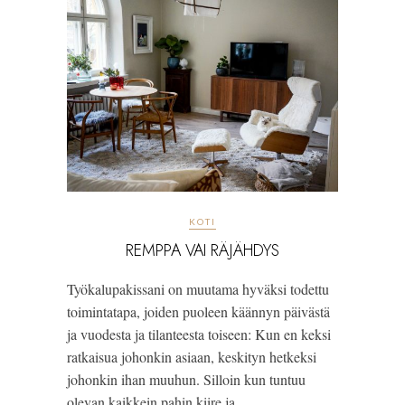
KOTI
REMPPA VAI RÄJÄHDYS
Työkalupakissani on muutama hyväksi todettu
toimintatapa, joiden puoleen käännyn päivästä
ja vuodesta ja tilanteesta toiseen: Kun en keksi
ratkaisua johonkin asiaan, keskityn hetkeksi
johonkin ihan muuhun. Silloin kun tuntuu
olevan kaikkein pahin kiire ja…