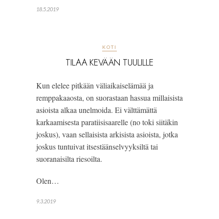
18.5.2019
KOTI
TILAA KEVÄÄN TUULILLE
Kun elelee pitkään väliaikaiselämää ja 
remppakaaosta, on suorastaan hassua millaisista 
asioista alkaa unelmoida. Ei välttämättä 
karkaamisesta paratiisisaarelle (no toki siitäkin 
joskus), vaan sellaisista arkisista asioista, jotka 
joskus tuntuivat itsestäänselvyyksiltä tai 
suoranaisilta riesoilta.
Olen…
9.3.2019