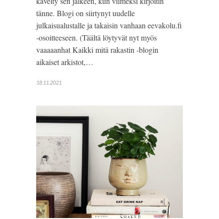
kävelty sen jälkeen, kun viimeksi kirjoitin
tänne. Blogi on siirtynyt uudelle
julkaisualustalle ja takaisin vanhaan eevakolu.fi
-osoitteeseen. (Täältä löytyvät nyt myös
vaaaaanhat Kaikki mitä rakastin -blogin
aikaiset arkistot,…
18.11.2021