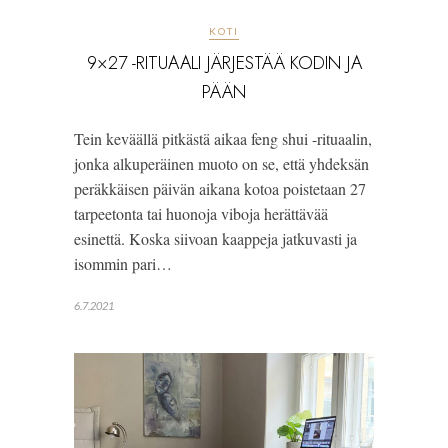
KOTI
9×27 -RITUAALI JÄRJESTÄÄ KODIN JA
PÄÄN
Tein keväällä pitkästä aikaa feng shui -rituaalin,
jonka alkuperäinen muoto on se, että yhdeksän
peräkkäisen päivän aikana kotoa poistetaan 27
tarpeetonta tai huonoja viboja herättävää
esinettä. Koska siivoan kaappeja jatkuvasti ja
isommin pari…
6.7.2021