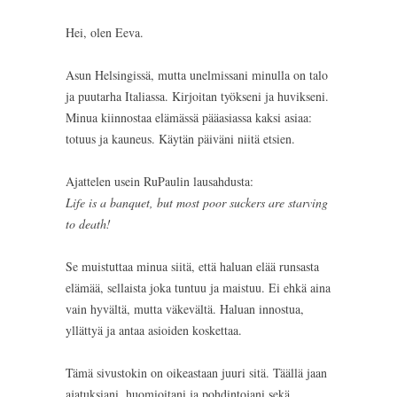
Hei, olen Eeva.
Asun Helsingissä, mutta unelmissani minulla on talo
ja puutarha Italiassa. Kirjoitan työkseni ja huvikseni.
Minua kiinnostaa elämässä pääasiassa kaksi asiaa:
totuus ja kauneus. Käytän päiväni niitä etsien.
Ajattelen usein RuPaulin lausahdusta:
Life is a banquet, but most poor suckers are starving
to death!
Se muistuttaa minua siitä, että haluan elää runsasta
elämää, sellaista joka tuntuu ja maistuu. Ei ehkä aina
vain hyvältä, mutta väkevältä. Haluan innostua,
yllättyä ja antaa asioiden koskettaa.
Tämä sivustokin on oikeastaan juuri sitä. Täällä jaan
ajatuksiani, huomioitani ja pohdintojani sekä