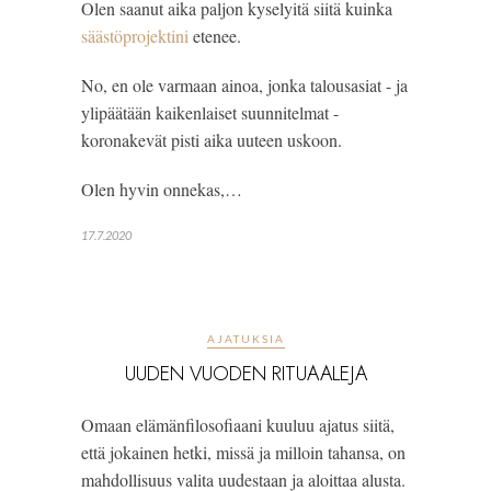
Olen saanut aika paljon kyselyitä siitä kuinka
säästöprojektini
etenee.
No, en ole varmaan ainoa, jonka talousasiat - ja
ylipäätään kaikenlaiset suunnitelmat -
koronakevät pisti aika uuteen uskoon.
Olen hyvin onnekas,…
17.7.2020
AJATUKSIA
UUDEN VUODEN RITUAALEJA
Omaan elämänfilosofiaani kuuluu ajatus siitä, 
että jokainen hetki, missä ja milloin tahansa, on 
mahdollisuus valita uudestaan ja aloittaa alusta.