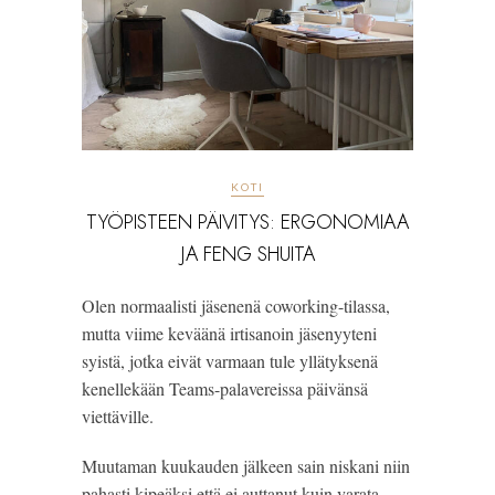
KOTI
TYÖPISTEEN PÄIVITYS: ERGONOMIAA
JA FENG SHUITA
Olen normaalisti jäsenenä coworking-tilassa,
mutta viime keväänä irtisanoin jäsenyyteni
syistä, jotka eivät varmaan tule yllätyksenä
kenellekään Teams-palavereissa päivänsä
viettäville.
Muutaman kuukauden jälkeen sain niskani niin
pahasti kipeäksi että ei auttanut kuin varata