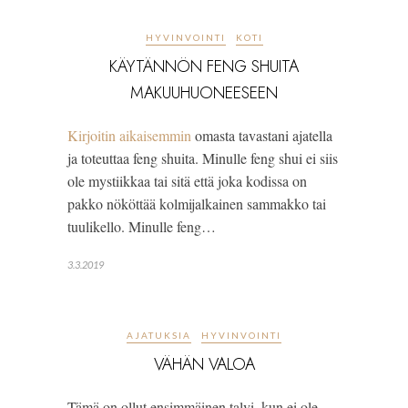
HYVINVOINTI
KOTI
KÄYTÄNNÖN FENG SHUITA
MAKUUHUONEESEEN
Kirjoitin aikaisemmin 
omasta tavastani ajatella 
ja toteuttaa feng shuita. Minulle feng shui ei siis 
ole mystiikkaa tai sitä että joka kodissa on 
pakko nököttää kolmijalkainen sammakko tai 
tuulikello. Minulle feng…
3.3.2019
AJATUKSIA
HYVINVOINTI
VÄHÄN VALOA
Tämä on ollut ensimmäinen talvi, kun ei ole 