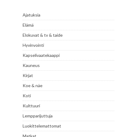
Ajatuksia
Elämä
Elokuvat & tv & taide
Hyvinvointi
Kapselivaatekaappi
Kauneus
Kirjat
Koe & näe
Koti
Kulttuuri
Lempparijuttuja
Luokittelemattomat
Matkat