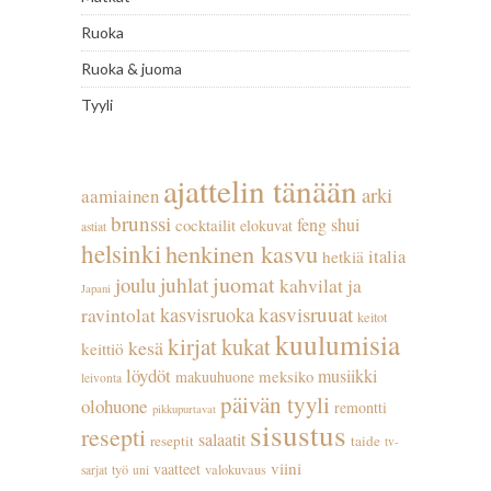
Ruoka
Ruoka & juoma
Tyyli
ajattelin tänään
arki
aamiainen
brunssi
feng shui
cocktailit
elokuvat
astiat
helsinki
henkinen kasvu
italia
hetkiä
juhlat
juomat
joulu
kahvilat ja
Japani
kasvisruuat
kasvisruoka
ravintolat
keitot
kuulumisia
kirjat
kukat
kesä
keittiö
löydöt
musiikki
meksiko
makuuhuone
leivonta
päivän tyyli
olohuone
remontti
pikkupurtavat
sisustus
resepti
salaatit
reseptit
taide
tv-
viini
vaatteet
työ
valokuvaus
sarjat
uni