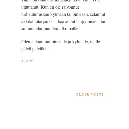
vituttanut. Kun en ole raivonnut 
turhautumistani kylmään tai pimeään, selannut 
äkkilähtötarjouksia, haaveillut häipymisestä tai 
suunnitellut muuttoa ulkomaille.
Olen antautunut pimeälle ja kylmälle, näille 
päivä päivältä…
3.2.2019
OLDER POSTS