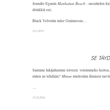
Jennifer Eganin 
Manhattan Beach
 - suosittelen kirj
drinkkiä en). 
Black Velvetiin tulee Guinnessia…
25.1.2019
SE TÄY
Saimme lukijaltamme toiveen: voisimmeko kertoa, mi
miten ne tehdään? 
Minun
 mielestäni ihmisen tarvit
…
15.12.2016