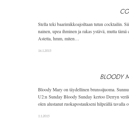
CO
Stella teki baarimikkoajoiltaan tutun cocktailin. Si
nainen, upea ihminen ja rakas ystävä, mutta tämä d
Astetta, hmm, miten…
16.1.2015
BLOODY M
Bloody Mary on täydellinen brunssijuoma. Sunnuntai
U2:n Sunday Bloody Sunday kertoo Derryn verilöylys
olen alustanut ruokapostaukseni hilpeällä tavalla
1.1.2015