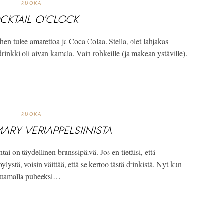
RUOKA
CKTAIL O’CLOCK
ihen tulee amarettoa ja Coca Colaa. Stella, olet lahjakas
rinkki oli aivan kamala. Vain rohkeille (ja makean ystäville).
RUOKA
ARY VERIAPPELSIINISTA
 on täydellinen brunssipäivä. Jos en tietäisi, että
tä, voisin väittää, että se kertoo tästä drinkistä. Nyt kun
 ottamalla puheeksi…