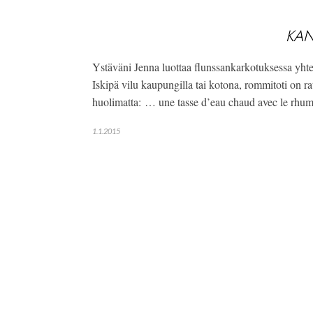
KAN
Ystäväni Jenna luottaa flunssankarkotuksessa yhte
Iskipä vilu kaupungilla tai kotona, rommitoti on ra
huolimatta: … une tasse d’eau chaud avec le rh
1.1.2015