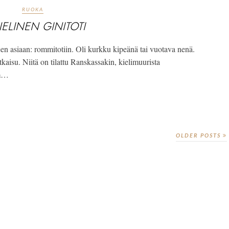
RUOKA
ELINEN GINITOTI
en asiaan: rommitotiin. Oli kurkku kipeänä tai vuotava nenä.
tkaisu. Niitä on tilattu Ranskassakin, kielimuurista
um…
OLDER POSTS