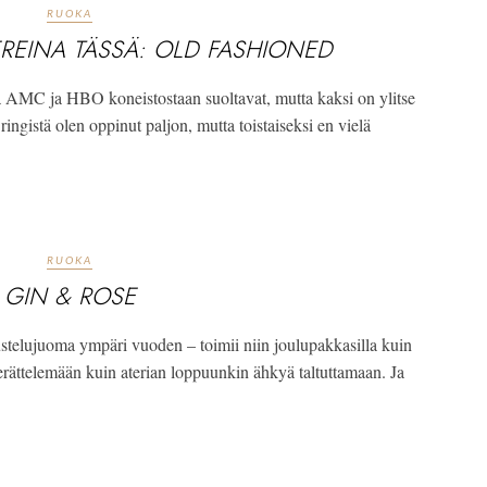
RUOKA
REINA TÄSSÄ: OLD FASHIONED
tä AMC ja HBO koneistostaan suoltavat, mutta kaksi on ylitse
gistä olen oppinut paljon, mutta toistaiseksi en vielä
RUOKA
GIN & ROSE
ustelujuoma ympäri vuoden – toimii niin joulupakkasilla kuin
erättelemään kuin aterian loppuunkin ähkyä taltuttamaan. Ja