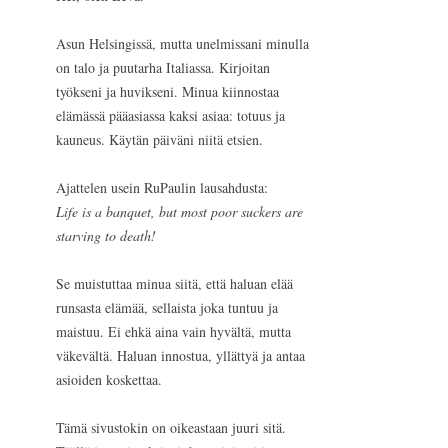
Asun Helsingissä, mutta unelmissani minulla
on talo ja puutarha Italiassa. Kirjoitan
työkseni ja huvikseni. Minua kiinnostaa
elämässä pääasiassa kaksi asiaa: totuus ja
kauneus. Käytän päiväni niitä etsien.
Ajattelen usein RuPaulin lausahdusta:
Life is a banquet, but most poor suckers are
starving to death!
Se muistuttaa minua siitä, että haluan elää
runsasta elämää, sellaista joka tuntuu ja
maistuu. Ei ehkä aina vain hyvältä, mutta
väkevältä. Haluan innostua, yllättyä ja antaa
asioiden koskettaa.
Tämä sivustokin on oikeastaan juuri sitä.