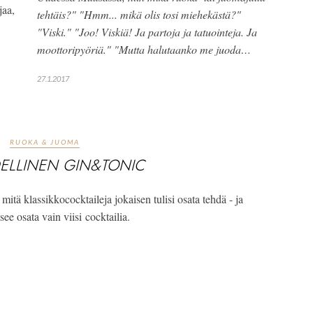
aa, 
tehtäis?" "Hmm... mikä olis tosi miehekästä?" 
"Viski." "Joo! Viskiä! Ja partoja ja tatuointeja. Ja 
moottoripyöriä." "Mutta halutaanko me juoda…
27.1.2017
RUOKA & JUOMA
DELLINEN GIN&TONIC
tä klassikkococktaileja jokaisen tulisi osata tehdä - ja 
see osata vain viisi cocktailia.