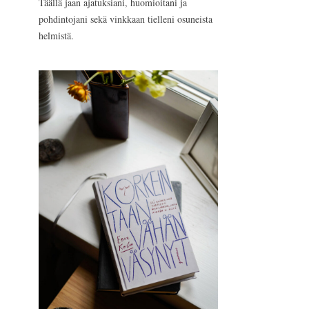
Täällä jaan ajatuksiani, huomioitani ja
pohdintojani sekä vinkkaan tielleni osuneista
helmistä.