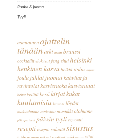
Ruoka & juoma
Tyyli
ajattelin
aamiainen
tänään
arki
brunssi
astiat
helsinki
feng shui
cocktailit
elokuvat
henkinen kasvu
italia
hetkiä
Japani
juomat
juhlat
joulu
kahvilat ja
kasvisruoka
kasvisruuat
ravintolat
kirjat
kukat
kesä
keittiö
keitot
kuulumisia
löydöt
leivonta
olohuone
musiikki
meksiko
makuuhuone
päivän tyyli
remontti
pikkupurtavat
sisustus
resepti
salaatit
reseptit
viini
vaatteet
taide
työ
valokuvaus
tv-sarjat
uni