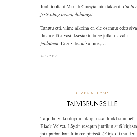
Jouluidoliani Mariah Careyta lainatakseni: 
I’m in a
festivating mood, dahlings!
Tuntuu että viime aikoina en ole osannut edes aivas
ilman että aivastuksestakin tulee jollain tavalla
jouluinen
. Ei siis  liene kumma,…
16.12.2019
RUOKA & JUOMA
TALVIBRUNSSILLE
Tarjoilin viikonlopun lukupiirissä drinkkiä nimeltä 
Black Velvet. Löysin reseptin juurikin siitä kirjasta,
jota parhaillaan luimme piirissä. (Kirja oli muuten 