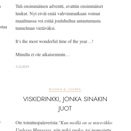
 
Tuli ensimmäinen adventti, avattiin ensimmäiset 
luukut. Nyt eivät enää vahvimmatkaan voimat 
maailmassa voi estää jouluhullua antautumasta 
taa 
tunnelman vietäväksi.
It’s the most wonderful time of the year…!
Minulla ei ole aikaisemmin…
5.12.2019
RUOKA & JUOMA
VISKIDRINKKI, JONKA SINÄKIN
JUOT
 
Ote toimituspalaverista:
"Kun meillä on se miesviikko 
Uudessa Muusassa, niin mikä ruoka- tai juomajuttu 