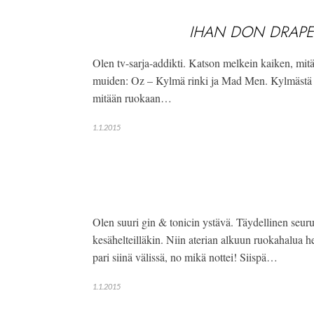
IHAN DON DRAPE
Olen tv-sarja-addikti. Katson melkein kaiken, mi
muiden: Oz – Kylmä rinki ja Mad Men. Kylmästä rin
mitään ruokaan…
1.1.2015
Olen suuri gin & tonicin ystävä. Täydellinen seur
kesähelteilläkin. Niin aterian alkuun ruokahalua h
pari siinä välissä, no mikä nottei! Siispä…
1.1.2015