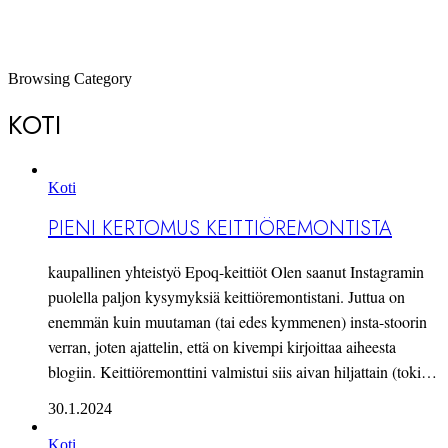
Browsing Category
KOTI
Koti
PIENI KERTOMUS KEITTIÖREMONTISTA
kaupallinen yhteistyö Epoq-keittiöt Olen saanut Instagramin
puolella paljon kysymyksiä keittiöremontistani. Juttua on
enemmän kuin muutaman (tai edes kymmenen) insta-stoorin
verran, joten ajattelin, että on kivempi kirjoittaa aiheesta
blogiin. Keittiöremonttini valmistui siis aivan hiljattain (toki…
30.1.2024
Koti