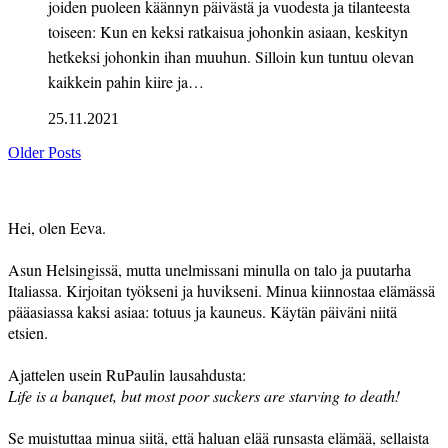
joiden puoleen käännyn päivästä ja vuodesta ja tilanteesta
toiseen: Kun en keksi ratkaisua johonkin asiaan, keskityn
hetkeksi johonkin ihan muuhun. Silloin kun tuntuu olevan
kaikkein pahin kiire ja…
25.11.2021
Older Posts
Hei, olen Eeva.
Asun Helsingissä, mutta unelmissani minulla on talo ja puutarha
Italiassa. Kirjoitan työkseni ja huvikseni. Minua kiinnostaa elämässä
pääasiassa kaksi asiaa: totuus ja kauneus. Käytän päiväni niitä
etsien.
Ajattelen usein RuPaulin lausahdusta:
Life is a banquet, but most poor suckers are starving to death!
Se muistuttaa minua siitä, että haluan elää runsasta elämää, sellaista