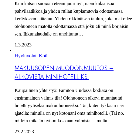
Kun katson suoraan eteeni juuri nyt, näen kaksi isoa
pahvilaatikkoa ja yhden rullan kuplamuovia odottamassa
keräykseen taittelua. Yhden rikkinäisen taulun, joka makoilee
olohuoneen matolla odottamassa että joku eli minä korjaisin
sen. Ikkunalaudalle on unohtunut…
1.3.2023
Hyvinvointi
Koti
MAKUUSOPEN MUODONMUUTOS –
ALKOVISTA MINIHOTELLIKSI
Kaupallinen yhteistyö: Familon Uudessa kodissa on
ensimmäinen valmis tila! Olohuoneen alkovi muuntautui
hotellityyliseksi makuuhuoneeksi. Tai, kuten tykkään itse
ajatella: minulla on nyt kotonani oma minihotelli. (Tai no,
milloin mikään nyt on koskaan valmista… mutta…
23.2.2023