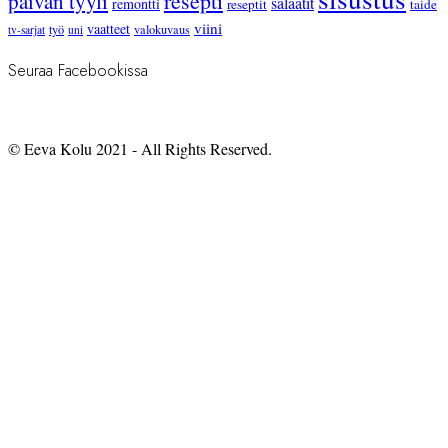
resepti
päivän tyyli
salaatit
remontti
reseptit
taide
viini
vaatteet
työ
valokuvaus
tv-sarjat
uni
Seuraa Facebookissa
© Eeva Kolu 2021 - All Rights Reserved.