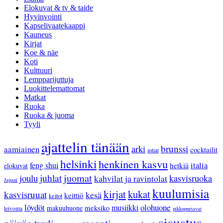
Elokuvat & tv & taide
Hyvinvointi
Kapselivaatekaappi
Kauneus
Kirjat
Koe & näe
Koti
Kulttuuri
Lempparijuttuja
Luokittelemattomat
Matkat
Ruoka
Ruoka & juoma
Tyyli
ajattelin tänään
arki
brunssi
aamiainen
cocktailit
astiat
helsinki
henkinen kasvu
feng shui
italia
hetkiä
elokuvat
juhlat
juomat
joulu
kasvisruoka
kahvilat ja ravintolat
Japani
kuulumisia
kirjat
kukat
kasvisruuat
kesä
keittiö
keitot
löydöt
olohuone
musiikki
meksiko
makuuhuone
leivonta
pikkupurtavat
sisustus