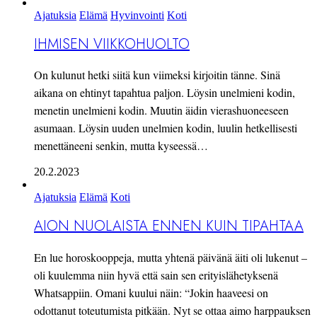
Ajatuksia
Elämä
Hyvinvointi
Koti
IHMISEN VIIKKOHUOLTO
On kulunut hetki siitä kun viimeksi kirjoitin tänne. Sinä
aikana on ehtinyt tapahtua paljon. Löysin unelmieni kodin,
menetin unelmieni kodin. Muutin äidin vierashuoneeseen
asumaan. Löysin uuden unelmien kodin, luulin hetkellisesti
menettäneeni senkin, mutta kyseessä…
20.2.2023
Ajatuksia
Elämä
Koti
AION NUOLAISTA ENNEN KUIN TIPAHTAA
En lue horoskooppeja, mutta yhtenä päivänä äiti oli lukenut –
oli kuulemma niin hyvä että sain sen erityislähetyksenä
Whatsappiin. Omani kuului näin: “Jokin haaveesi on
odottanut toteutumista pitkään. Nyt se ottaa aimo harppauksen