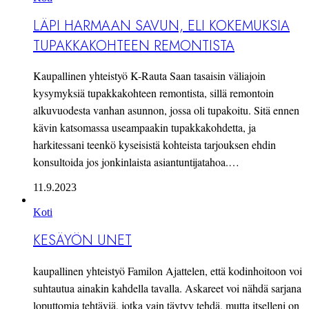
LÄPI HARMAAN SAVUN, ELI KOKEMUKSIA
TUPAKKAKOHTEEN REMONTISTA
Kaupallinen yhteistyö K-Rauta Saan tasaisin väliajoin
kysymyksiä tupakkakohteen remontista, sillä remontoin
alkuvuodesta vanhan asunnon, jossa oli tupakoitu. Sitä ennen
kävin katsomassa useampaakin tupakkakohdetta, ja
harkitessani teenkö kyseisistä kohteista tarjouksen ehdin
konsultoida jos jonkinlaista asiantuntijatahoa.…
11.9.2023
Koti
KESÄYÖN UNET
kaupallinen yhteistyö Familon Ajattelen, että kodinhoitoon voi
suhtautua ainakin kahdella tavalla. Askareet voi nähdä sarjana
loputtomia tehtäviä, jotka vain täytyy tehdä, mutta itselleni on