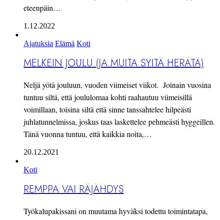
eteenpäin…
1.12.2022
Ajatuksia
Elämä
Koti
MELKEIN JOULU (JA MUITA SYITÄ HERÄTÄ)
Neljä yötä jouluun, vuoden viimeiset viikot. Joinain vuosina
tuntuu siltä, että joululomaa kohti raahautuu viimeisillä
voimillaan, toisina siltä että sinne tanssahtelee hilpeästi
juhlatunnelmissa, joskus taas laskettelee pehmeästi hyggeillen.
Tänä vuonna tuntuu, että kaikkia noita,…
20.12.2021
Koti
REMPPA VAI RÄJÄHDYS
Työkalupakissani on muutama hyväksi todettu toimintatapa,