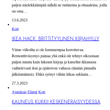
paljon mielekkäämpää nähdä ne rutiineina ja rituaaleina, joilla
on oma…
13.6.2023
Koti
IKEA HACK: BRITTITYYLINEN KIRJAHYLLY
Viime viikoilta ei ole kummempaa kerrottavaa.
Remonttiväsymys painaa yhä enkä ole tehnyt oikeastaan
paljon muuta kuin lukenut kirjoja ja katsellut ikkunasta
vaihtelevasti ilon ja epätoivon vallassa (tänään pinnalla
jälkimmäinen). Ehkä syönyt vähän liikaa suklaata…
27.3.2023
Ajatuksia
Elämä
Koti
KAUNEUS KUKKII KESKENERÄISYYDESSÄ