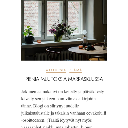
AJATUKSIA
ELÄMÄ
PIENIÄ MUUTOKSIA MARRASKUUSSA
Jokunen aamukahvi on keitetty ja päiväkävely
kävelty sen jälkeen, kun viimeksi kirjoitin
tänne. Blogi on siirtynyt uudelle
julkaisualustalle ja takaisin vanhaan eevakolu.fi
-osoitteeseen. (Täältä löytyvät nyt myös
vaaaaanhat Kaikki mitä rakastin -blogin