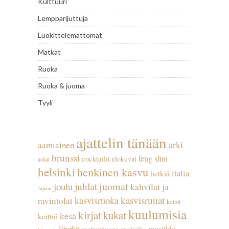
Kulttuuri
Lempparijuttuja
Luokittelemattomat
Matkat
Ruoka
Ruoka & juoma
Tyyli
ajattelin tänään
arki
aamiainen
brunssi
feng shui
cocktailit
elokuvat
astiat
helsinki
henkinen kasvu
italia
hetkiä
juhlat
juomat
joulu
kahvilat ja
Japani
kasvisruuat
kasvisruoka
ravintolat
keitot
kuulumisia
kirjat
kukat
kesä
keittiö
löydöt
musiikki
meksiko