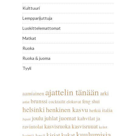
Kulttuuri
Lempparijuttuja
Luokittelemattomat
Matkat
Ruoka
Ruoka & juoma
Tyyli
ajattelin tänään
arki
aamiainen
brunssi
feng shui
cocktailit
elokuvat
astiat
helsinki
henkinen kasvu
italia
hetkiä
juhlat
juomat
joulu
kahvilat ja
Japani
kasvisruuat
kasvisruoka
ravintolat
keitot
kuulumisia
kirjat
kukat
kesä
keittiö