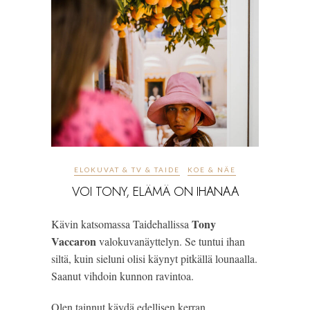
ELOKUVAT & TV & TAIDE
KOE & NÄE
VOI TONY, ELÄMÄ ON IHANAA
Tony
Kävin katsomassa Taidehallissa
Vaccaron
valokuvanäyttelyn. Se tuntui ihan
siltä, kuin sieluni olisi käynyt pitkällä lounaalla.
Saanut vihdoin kunnon ravintoa.
Olen tainnut käydä edellisen kerran