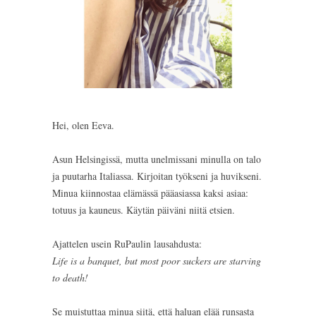
Hei, olen Eeva.
Asun Helsingissä, mutta unelmissani minulla on talo
ja puutarha Italiassa. Kirjoitan työkseni ja huvikseni.
Minua kiinnostaa elämässä pääasiassa kaksi asiaa:
totuus ja kauneus. Käytän päiväni niitä etsien.
Ajattelen usein RuPaulin lausahdusta:
Life is a banquet, but most poor suckers are starving
to death!
Se muistuttaa minua siitä, että haluan elää runsasta