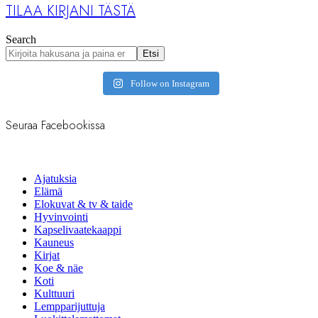
TILAA KIRJANI TÄSTÄ
Search
Etsi
Follow on Instagram
Seuraa Facebookissa
Ajatuksia
Elämä
Elokuvat & tv & taide
Hyvinvointi
Kapselivaatekaappi
Kauneus
Kirjat
Koe & näe
Koti
Kulttuuri
Lempparijuttuja