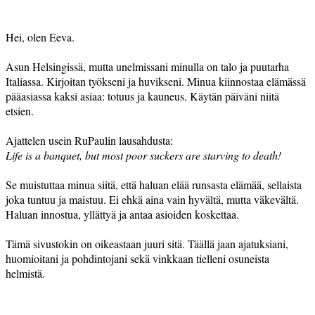
Hei, olen Eeva.
Asun Helsingissä, mutta unelmissani minulla on talo ja puutarha
Italiassa. Kirjoitan työkseni ja huvikseni. Minua kiinnostaa elämässä
pääasiassa kaksi asiaa: totuus ja kauneus. Käytän päiväni niitä
etsien.
Ajattelen usein RuPaulin lausahdusta:
Life is a banquet, but most poor suckers are starving to death!
Se muistuttaa minua siitä, että haluan elää runsasta elämää, sellaista
joka tuntuu ja maistuu. Ei ehkä aina vain hyvältä, mutta väkevältä.
Haluan innostua, yllättyä ja antaa asioiden koskettaa.
Tämä sivustokin on oikeastaan juuri sitä. Täällä jaan ajatuksiani,
huomioitani ja pohdintojani sekä vinkkaan tielleni osuneista
helmistä.