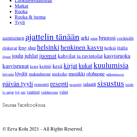
Luokittelemattomat
Matkat
Ruoka
Ruoka & juoma
Tyyli
ajattelin tänään
arki
brunssi
aamiainen
cocktailit
astiat
helsinki
henkinen kasvu
feng shui
italia
hetkiä
elokuvat
juhlat
juomat
joulu
kasvisruoka
kahvilat ja ravintolat
Japani
kuulumisia
kirjat
kukat
kasvisruuat
kesä
keittiö
keitot
löydöt
olohuone
musiikki
meksiko
makuuhuone
leivonta
pikkupurtavat
sisustus
resepti
päivän tyyli
salaatit
remontti
reseptit
taide
viini
vaatteet
työ
valokuvaus
tv-sarjat
uni
Seuraa Facebookissa
© Eeva Kolu 2021 - All Rights Reserved.