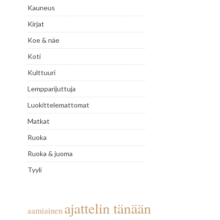
Kauneus
Kirjat
Koe & näe
Koti
Kulttuuri
Lempparijuttuja
Luokittelemattomat
Matkat
Ruoka
Ruoka & juoma
Tyyli
ajattelin tänään
aamiainen