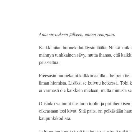
Aitta siivouksen jälkeen, ennen remppaa.
Kaikki aitan huonekalut löysin täältä. Niissä kaik
männyn tunkkainen sävy, mutta ihanaa, että kaikki
pelastettua.
Freesasin huonekalut kalkkimaalilla – helpoin tie,
ilman hiomista. Lisäksi se kuivuu hetkessä. Toki 
ei varmasti ole kaikkien mieleen, mutta minusta se
Olisinko valinnut itse tuon tuolin ja pirttihenkise
oikeastaan tosi kivat. Sitä paitsi on pelkästään hau
kaupunkikodissa.
Ja loppujen lopuksi: oli tila tai sisustustyyli mikä 