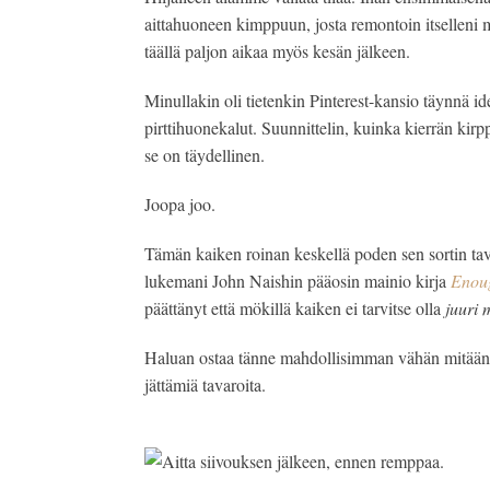
aittahuoneen kimppuun, josta remontoin itselleni
täällä paljon aikaa myös kesän jälkeen.
Minullakin oli tietenkin Pinterest-kansio täynnä ideo
pirttihuonekalut. Suunnittelin, kuinka kierrän kirpp
se on täydellinen.
Joopa joo.
Tämän kaiken roinan keskellä poden sen sortin tava
lukemani John Naishin pääosin mainio kirja 
Enoug
päättänyt että mökillä kaiken ei tarvitse olla 
juuri 
Haluan ostaa tänne mahdollisimman vähän mitään j
jättämiä tavaroita.