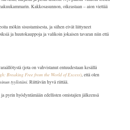
 makuukammarin. Kakkosasunnon, oikeastaan – aion viettää 
ita mökin sisustamisesta, ja siihen eivät liittyneet 
iksiä ja huutokauppoja ja valikoin jokaisen tavaran niin että 
raällötystä (jota on vahvistanut entuudestaan kesällä 
h: Breaking Free from the World of Excess
)
, että olen 
minun tyylistäni. 
Riittävän hyvä riittää.
a pyrin hyödyntämään edellisten omistajien jälkeensä 