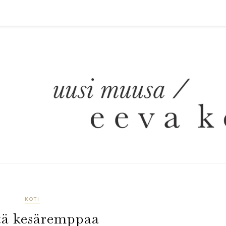
KOTI
tä kesäremppaa