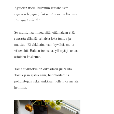
Ajattelen usein RuPaulin lausahdusta:
Life is a banquet, but most poor suckers are
starving to death!
Se muistuttaa minua siitä, että haluan elää
runsasta elämää, sellaista joka tuntuu ja
maistuu. Ei ehkä aina vain hyvältä, mutta
väkevältä. Haluan innostua, yllättyä ja antaa
asioiden koskettaa.
Tämä sivustokin on oikeastaan juuri sitä.
Täällä jaan ajatuksiani, huomioitani ja
pohdintojani sekä vinkkaan tielleni osuneista
helmistä.