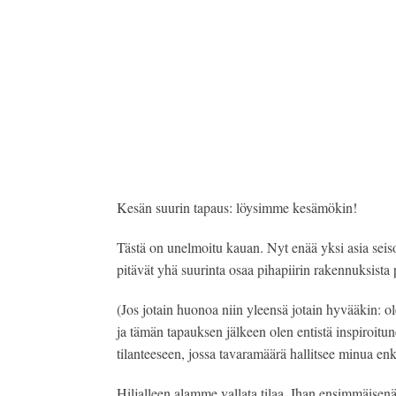
Kesän suurin tapaus: löysimme kesämökin!
Tästä on unelmoitu kauan. Nyt enää yksi asia seisoo
pitävät yhä suurinta osaa pihapiirin rakennuksista
(Jos jotain huonoa niin yleensä jotain hyvääkin: o
ja tämän tapauksen jälkeen olen entistä inspiroitun
tilanteeseen, jossa tavaramäärä hallitsee minua en
Hiljalleen alamme vallata tilaa. Ihan ensimmäisenä r