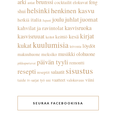
arki
brunssi
feng
cocktailit
elokuvat
astiat
helsinki
henkinen kasvu
shui
juhlat
juomat
joulu
italia
hetkiä
Japani
kasvisruoka
kahvilat ja ravintolat
kirjat
kasvisruuat
kesä
keittiö
keitot
kuulumisia
kukat
löydöt
leivonta
olohuone
musiikki
meksiko
makuuhuone
päivän tyyli
remontti
pikkupurtavat
sisustus
resepti
salaatit
reseptit
viini
vaatteet
taide
työ
valokuvaus
tv-sarjat
uni
SEURAA FACEBOOKISSA