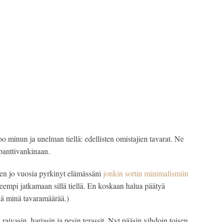
 minun ja unelman tiellä: edellisten omistajien tavarat. Ne 
 panttivankinaan.
len jo vuosia pyrkinyt elämässäni
 jonkin sortin minimalismiin 
eempi jatkamaan sillä tiellä. En koskaan halua päätyä 
kä minä tavaramäärää.)
aivasin, harjasin ja pesin terassit. Nyt pääsin vihdoin toisen 