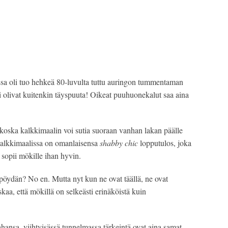
issa oli tuo hehkeä 80-luvulta tuttu auringon tummentaman 
 olivat kuitenkin täyspuuta! Oikeat puuhuonekalut saa aina 
 koska kalkkimaalin voi sutia suoraan vanhan lakan päälle 
kalkkimaalissa on omanlaisensa 
shabby chic
 lopputulos, joka 
 sopii mökille ihan hyvin.
n pöydän? No en. Mutta nyt kun ne ovat täällä, ne ovat 
skaa, että mökillä on selkeästi erinäköistä kuin 
tahansa, viihtyisässä tunnelmassa tärkeintä ovat aina samat 