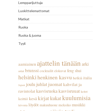
Lempparijuttuja
Luokittelemattomat
Matkat
Ruoka
Ruoka & juoma
Tyyli
ajattelin tänään
arki
aamiainen
brunssi
feng shui
cocktailit
elokuvat
astiat
helsinki
henkinen kasvu
italia
hetkiä
juhlat
juomat
joulu
kahvilat ja
Japani
kasvisruuat
kasvisruoka
ravintolat
keitot
kuulumisia
kirjat
kukat
kesä
keittiö
löydöt
musiikki
meksiko
makuuhuone
leivonta