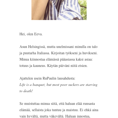
Hei, olen Eeva.
Asun Helsingissä, mutta unelmissani minulla on talo
ja puutarha Italiassa. Kirjoitan työkseni ja huvikseni.
Minua kiinnostaa elämässä pääasiassa kaksi asiaa:
totuus ja kauneus. Käytän päiväni niitä etsien.
Ajattelen usein RuPaulin lausahdusta:
Life is a banquet, but most poor suckers are starving
to death!
Se muistuttaa minua siitä, että haluan elää runsasta
elämää, sellaista joka tuntuu ja maistuu. Ei ehkä aina
vain hyvältä, mutta väkevältä. Haluan innostua,