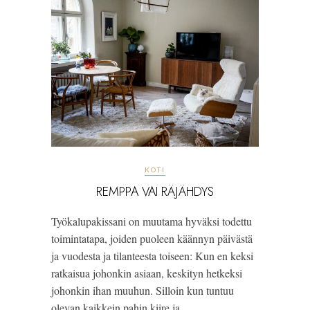
KOTI
REMPPA VAI RÄJÄHDYS
Työkalupakissani on muutama hyväksi todettu
toimintatapa, joiden puoleen käännyn päivästä
ja vuodesta ja tilanteesta toiseen: Kun en keksi
ratkaisua johonkin asiaan, keskityn hetkeksi
johonkin ihan muuhun. Silloin kun tuntuu
olevan kaikkein pahin kiire ja…