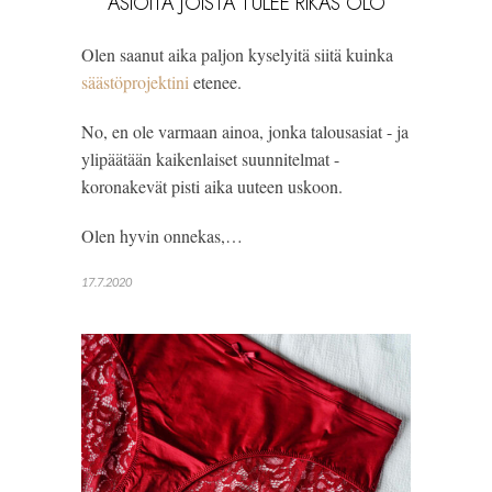
ASIOITA JOISTA TULEE RIKAS OLO
Olen saanut aika paljon kyselyitä siitä kuinka
säästöprojektini
etenee.
No, en ole varmaan ainoa, jonka talousasiat - ja
ylipäätään kaikenlaiset suunnitelmat -
koronakevät pisti aika uuteen uskoon.
Olen hyvin onnekas,…
17.7.2020