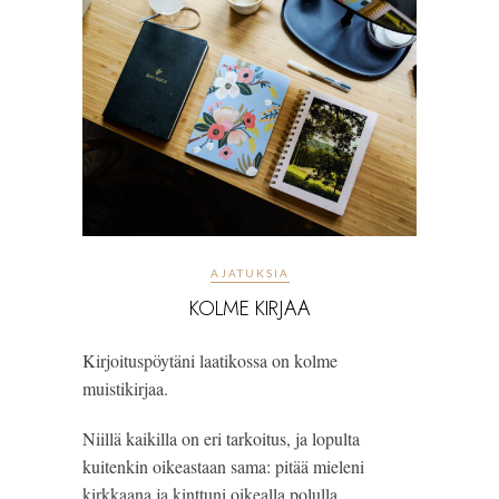
AJATUKSIA
KOLME KIRJAA
Kirjoituspöytäni laatikossa on kolme
muistikirjaa.
Niillä kaikilla on eri tarkoitus, ja lopulta
kuitenkin oikeastaan sama: pitää mieleni
kirkkaana ja kinttuni oikealla polulla.