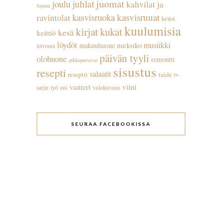
juhlat
juomat
joulu
kahvilat ja
Japani
kasvisruuat
kasvisruoka
ravintolat
keitot
kuulumisia
kirjat
kukat
kesä
keittiö
löydöt
musiikki
meksiko
makuuhuone
leivonta
päivän tyyli
olohuone
remontti
pikkupurtavat
sisustus
resepti
salaatit
reseptit
taide
tv-
viini
vaatteet
työ
valokuvaus
sarjat
uni
SEURAA FACEBOOKISSA