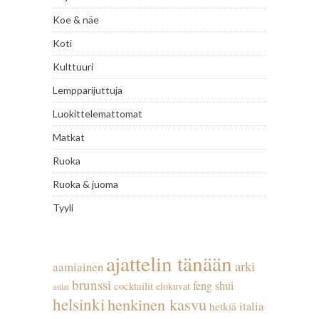
Koe & näe
Koti
Kulttuuri
Lempparijuttuja
Luokittelemattomat
Matkat
Ruoka
Ruoka & juoma
Tyyli
ajattelin tänään
arki
aamiainen
brunssi
feng shui
cocktailit
elokuvat
astiat
helsinki
henkinen kasvu
italia
hetkiä