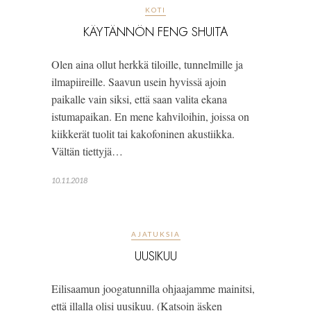
KOTI
KÄYTÄNNÖN FENG SHUITA
Olen aina ollut herkkä tiloille, tunnelmille ja 
ilmapiireille. Saavun usein hyvissä ajoin 
paikalle vain siksi, että saan valita ekana 
istumapaikan. En mene kahviloihin, joissa on 
kiikkerät tuolit tai kakofoninen akustiikka. 
Vältän tiettyjä…
10.11.2018
AJATUKSIA
UUSIKUU
Eilisaamun joogatunnilla ohjaajamme mainitsi, 
että illalla olisi uusikuu. (Katsoin äsken 