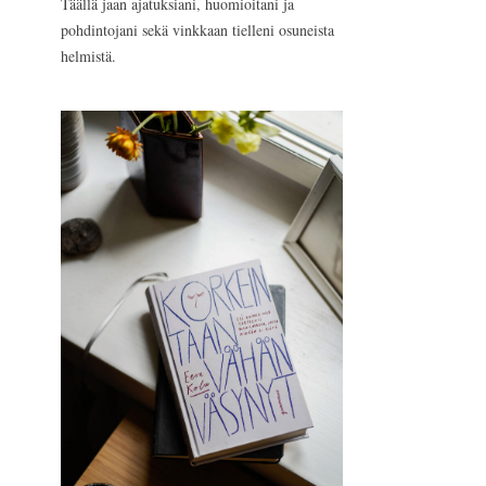
Täällä jaan ajatuksiani, huomioitani ja
pohdintojani sekä vinkkaan tielleni osuneista
helmistä.