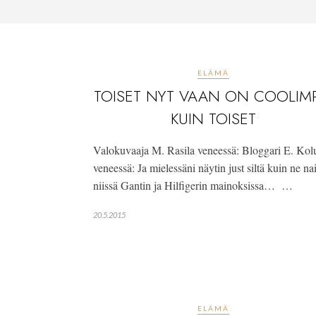
ELÄMÄ
TOISET NYT VAAN ON COOLIMP
KUIN TOISET
Valokuvaaja M. Rasila veneessä: Bloggari E. Kol
veneessä: Ja mielessäni näytin just siltä kuin ne na
niissä Gantin ja Hilfigerin mainoksissa… …
20.5.2015
ELÄMÄ