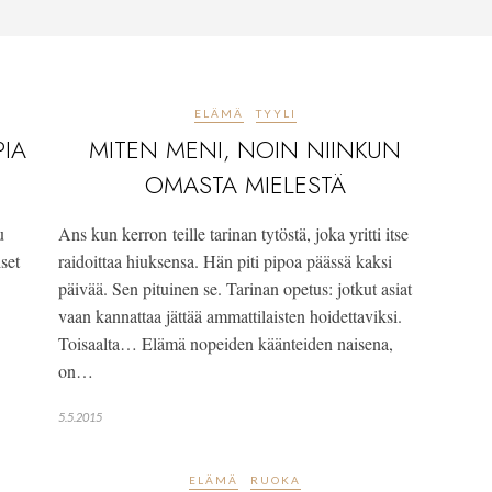
ELÄMÄ
TYYLI
IA
MITEN MENI, NOIN NIINKUN
OMASTA MIELESTÄ
u
Ans kun kerron teille tarinan tytöstä, joka yritti itse
iset
raidoittaa hiuksensa. Hän piti pipoa päässä kaksi
päivää. Sen pituinen se. Tarinan opetus: jotkut asiat
vaan kannattaa jättää ammattilaisten hoidettaviksi.
Toisaalta… Elämä nopeiden käänteiden naisena,
on…
5.5.2015
ELÄMÄ
RUOKA