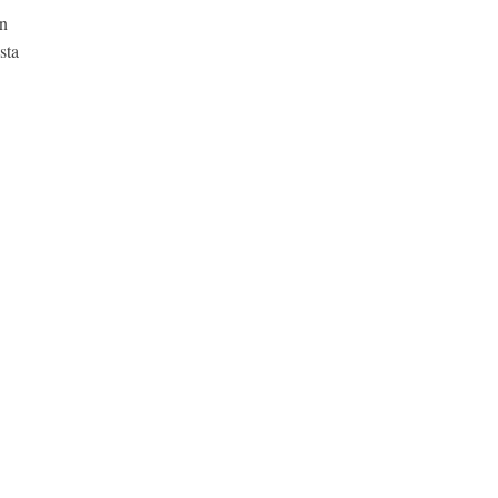
in
sta