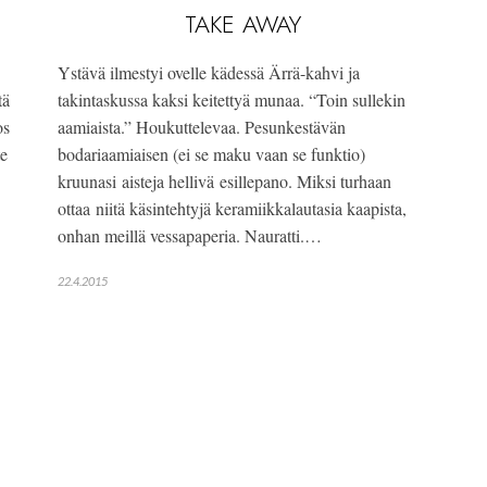
TAKE AWAY
Ystävä ilmestyi ovelle kädessä Ärrä-kahvi ja
tä
takintaskussa kaksi keitettyä munaa. “Toin sullekin
os
aamiaista.” Houkuttelevaa. Pesunkestävän
te
bodariaamiaisen (ei se maku vaan se funktio)
kruunasi aisteja hellivä esillepano. Miksi turhaan
ottaa niitä käsintehtyjä keramiikkalautasia kaapista,
onhan meillä vessapaperia. Nauratti.…
22.4.2015