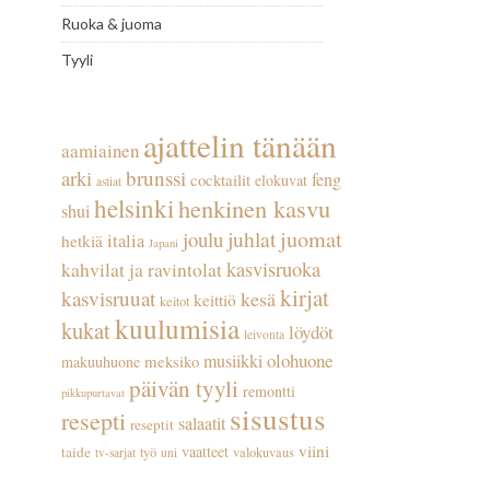
Ruoka & juoma
Tyyli
ajattelin tänään
aamiainen
arki
brunssi
feng
cocktailit
elokuvat
astiat
helsinki
henkinen kasvu
shui
juhlat
juomat
joulu
italia
hetkiä
Japani
kasvisruoka
kahvilat ja ravintolat
kirjat
kasvisruuat
kesä
keittiö
keitot
kuulumisia
kukat
löydöt
leivonta
olohuone
musiikki
meksiko
makuuhuone
päivän tyyli
remontti
pikkupurtavat
sisustus
resepti
salaatit
reseptit
viini
vaatteet
taide
työ
valokuvaus
tv-sarjat
uni