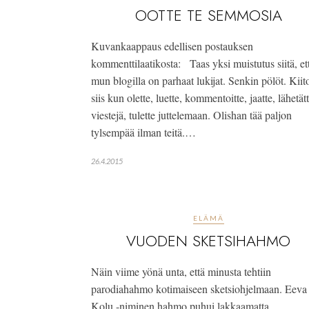
OOTTE TE SEMMOSIA
Kuvankaappaus edellisen postauksen
kommenttilaatikosta: Taas yksi muistutus siitä, et
mun blogilla on parhaat lukijat. Senkin pölöt. Kiit
siis kun olette, luette, kommentoitte, jaatte, lähetät
viestejä, tulette juttelemaan. Olishan tää paljon
tylsempää ilman teitä.…
26.4.2015
ELÄMÄ
VUODEN SKETSIHAHMO
Näin viime yönä unta, että minusta tehtiin
parodiahahmo kotimaiseen sketsiohjelmaan. Eeva
Kolu -niminen hahmo puhui lakkaamatta