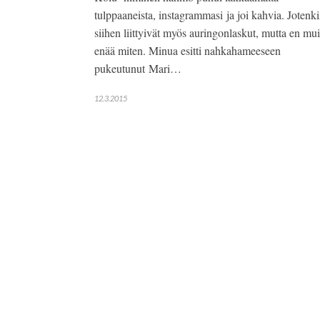
tulppaaneista, instagrammasi ja joi kahvia. Jotenk
siihen liittyivät myös auringonlaskut, mutta en mui
enää miten. Minua esitti nahkahameeseen
pukeutunut Mari…
12.3.2015