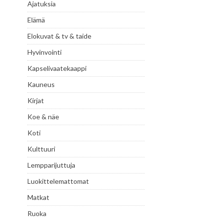
Ajatuksia
Elämä
Elokuvat & tv & taide
Hyvinvointi
Kapselivaatekaappi
Kauneus
Kirjat
Koe & näe
Koti
Kulttuuri
Lempparijuttuja
Luokittelemattomat
Matkat
Ruoka