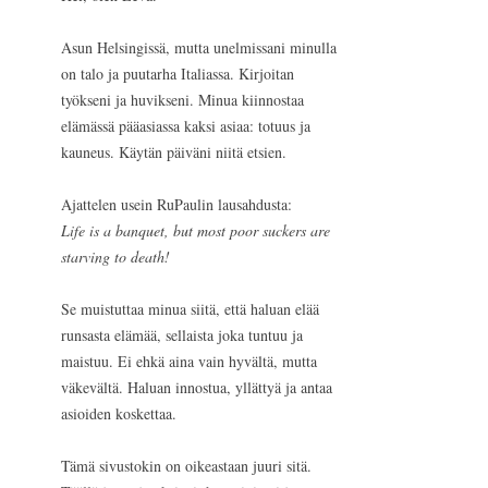
Asun Helsingissä, mutta unelmissani minulla
on talo ja puutarha Italiassa. Kirjoitan
työkseni ja huvikseni. Minua kiinnostaa
elämässä pääasiassa kaksi asiaa: totuus ja
kauneus. Käytän päiväni niitä etsien.
Ajattelen usein RuPaulin lausahdusta:
Life is a banquet, but most poor suckers are
starving to death!
Se muistuttaa minua siitä, että haluan elää
runsasta elämää, sellaista joka tuntuu ja
maistuu. Ei ehkä aina vain hyvältä, mutta
väkevältä. Haluan innostua, yllättyä ja antaa
asioiden koskettaa.
Tämä sivustokin on oikeastaan juuri sitä.