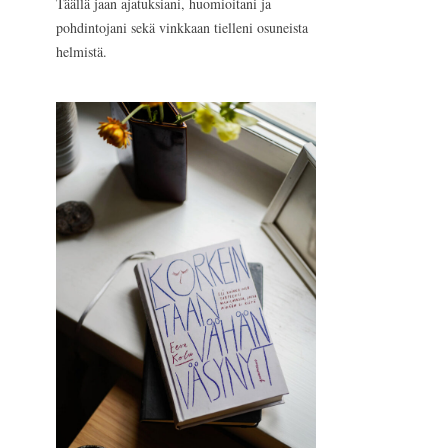
Täällä jaan ajatuksiani, huomioitani ja
pohdintojani sekä vinkkaan tielleni osuneista
helmistä.