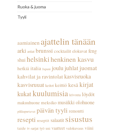
Ruoka & juoma
Tyyli
ajattelin tänään
aamiainen
arki
brunssi
feng
cocktailit
elokuvat
astiat
helsinki
henkinen kasvu
shui
juhlat
juomat
joulu
italia
hetkiä
Japani
kasvisruoka
kahvilat ja ravintolat
kirjat
kasvisruuat
kesä
keittiö
keitot
kuulumisia
kukat
löydöt
leivonta
olohuone
musiikki
meksiko
makuuhuone
päivän tyyli
remontti
pikkupurtavat
sisustus
resepti
salaatit
reseptit
viini
vaatteet
taide
työ
valokuvaus
tv-sarjat
uni