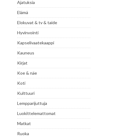
Ajatuksia
Elämä
Elokuvat & tv & taide
Hyvinvointi
Kapselivaatekaappi
Kauneus
Kirjat
Koe & näe
Koti
Kulttuuri
Lempparijuttuja
Luokittelemattomat
Matkat
Ruoka