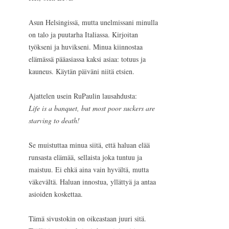
Asun Helsingissä, mutta unelmissani minulla
on talo ja puutarha Italiassa. Kirjoitan
työkseni ja huvikseni. Minua kiinnostaa
elämässä pääasiassa kaksi asiaa: totuus ja
kauneus. Käytän päiväni niitä etsien.
Ajattelen usein RuPaulin lausahdusta:
Life is a banquet, but most poor suckers are
starving to death!
Se muistuttaa minua siitä, että haluan elää
runsasta elämää, sellaista joka tuntuu ja
maistuu. Ei ehkä aina vain hyvältä, mutta
väkevältä. Haluan innostua, yllättyä ja antaa
asioiden koskettaa.
Tämä sivustokin on oikeastaan juuri sitä.