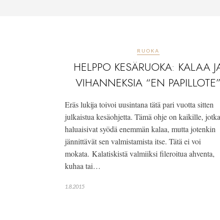
RUOKA
HELPPO KESÄRUOKA: KALAA J
VIHANNEKSIA “EN PAPILLOTE
Eräs lukija toivoi uusintana tätä pari vuotta sitten
julkaistua kesäohjetta. Tämä ohje on kaikille, jotk
haluaisivat syödä enemmän kalaa, mutta jotenkin
jännittävät sen valmistamista itse. Tätä ei voi
mokata. Kalatiskistä valmiiksi fileroitua ahventa,
kuhaa tai…
1.8.2015