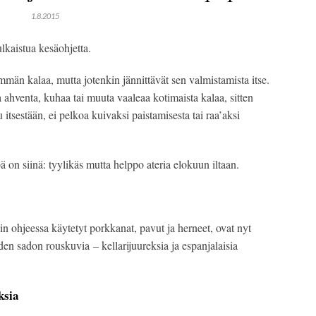
1.8.2015
julkaistua kesäohjetta.
mmän kalaa, mutta jotenkin jännittävät sen valmistamista itse.
ua ahventa, kuhaa tai muuta vaaleaa kotimaista kalaa, sitten
itsestään, ei pelkoa kuivaksi paistamisesta tai raa’aksi
pä on siinä: tyylikäs mutta helppo ateria elokuun iltaan.
n ohjeessa käytetyt porkkanat, pavut ja herneet, ovat nyt
n sadon rouskuvia – kellarijuureksia ja espanjalaisia
ksia