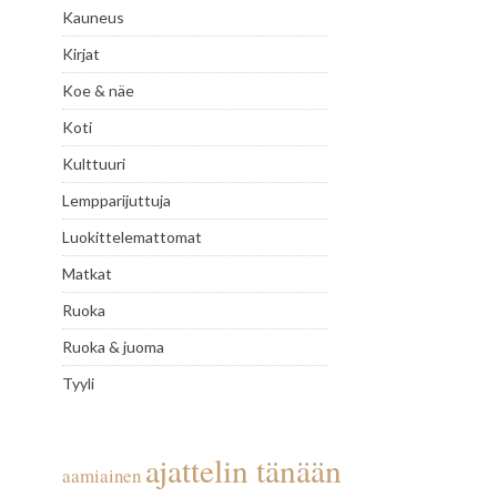
Kauneus
Kirjat
Koe & näe
Koti
Kulttuuri
Lempparijuttuja
Luokittelemattomat
Matkat
Ruoka
Ruoka & juoma
Tyyli
ajattelin tänään
aamiainen