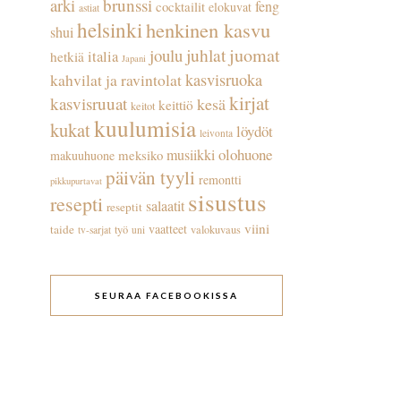
arki
brunssi
feng
cocktailit
elokuvat
astiat
helsinki
henkinen kasvu
shui
juhlat
juomat
joulu
italia
hetkiä
Japani
kasvisruoka
kahvilat ja ravintolat
kirjat
kasvisruuat
kesä
keittiö
keitot
kuulumisia
kukat
löydöt
leivonta
olohuone
musiikki
meksiko
makuuhuone
päivän tyyli
remontti
pikkupurtavat
sisustus
resepti
salaatit
reseptit
viini
vaatteet
taide
työ
valokuvaus
tv-sarjat
uni
SEURAA FACEBOOKISSA