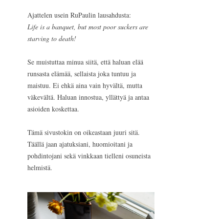
Ajattelen usein RuPaulin lausahdusta:
Life is a banquet, but most poor suckers are
starving to death!
Se muistuttaa minua siitä, että haluan elää
runsasta elämää, sellaista joka tuntuu ja
maistuu. Ei ehkä aina vain hyvältä, mutta
väkevältä. Haluan innostua, yllättyä ja antaa
asioiden koskettaa.
Tämä sivustokin on oikeastaan juuri sitä.
Täällä jaan ajatuksiani, huomioitani ja
pohdintojani sekä vinkkaan tielleni osuneista
helmistä.