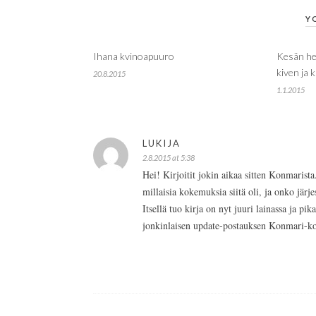
Y
Ihana kvinoapuuro
Kesän he
kiven ja 
20.8.2015
1.1.2015
LUKIJA
2.8.2015 at 5:38
Hei! Kirjoitit jokin aikaa sitten Konmarista
millaisia kokemuksia siitä oli, ja onko järj
Itsellä tuo kirja on nyt juuri lainassa ja pi
jonkinlaisen update-postauksen Konmari-ko