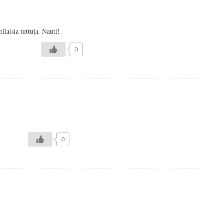
llaisia tuttuja. Nauti!
0
0