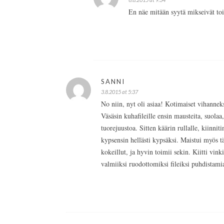
En näe mitään syytä mikseivät toi
SANNI
3.8.2015 at 5:37
No niin, nyt oli asiaa! Kotimaiset vihannekse
Väsäsin kuhafileille ensin mausteita, suolaa,
tuorejuustoa. Sitten käärin rullalle, kiinniti
kypsensin hellästi kypsäksi. Maistui myös t
kokeillut, ja hyvin toimii sekin. Kiitti vink
valmiiksi ruodottomiksi fileiksi puhdistamia