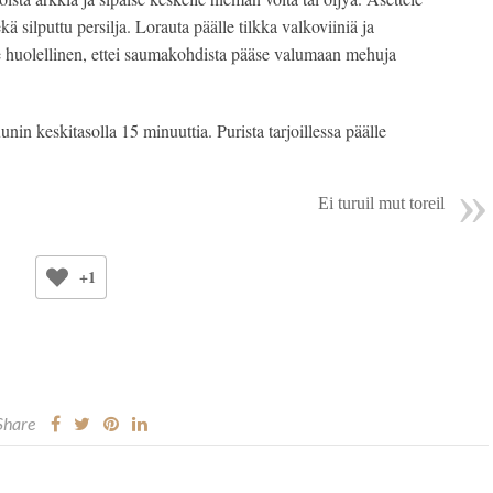
ekä silputtu persilja. Lorauta päälle tilkka valkoviiniä ja
 ole huolellinen, ettei saumakohdista pääse valumaan mehuja
nin keskitasolla 15 minuuttia. Purista tarjoillessa päälle
Ei turuil mut toreil
+1
Share