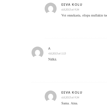
EEVA KOLU
6.8.2015 at 9:34
Voi onnekasta, olispa mullakin tuo
A
4.8.2015 at 1:15
Nälkä.
EEVA KOLU
6.8.2015 at 9:34
Sama. Aina.