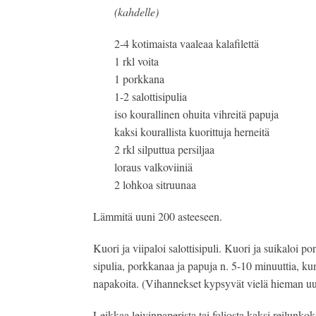
(kahdelle)
2-4 kotimaista vaaleaa kalafilettä
1 rkl voita
1 porkkana
1-2 salottisipulia
iso kourallinen ohuita vihreitä papuja
kaksi kourallista kuorittuja herneitä
2 rkl silputtua persiljaa
loraus valkoviiniä
2 lohkoa sitruunaa
Lämmitä uuni 200 asteeseen.
Kuori ja viipaloi salottisipuli. Kuori ja suikaloi 
sipulia, porkkanaa ja papuja n. 5-10 minuuttia, k
napakoita. (Vihannekset kypsyvät vielä hieman uu
Leikkaa leivinpaperista tai foliosta kaksi reilunkok