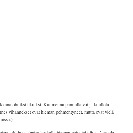
porkkana ohuiksi tikuiksi. Kuumenna pannulla voi ja kuullota
unnes vihannekset ovat hieman pehmentyneet, mutta ovat vielä
nissa.)
oista arkkia ja sipaise keskelle hieman voita tai öljyä. Asettele