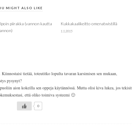
OU MIGHT ALSO LIKE
lpoin piirakka (vannon kautta
Kukkakaalikeitto omenatwistillä
kannon)
1.1.2015
. Kiinnostaisi tietää, toteutitko lopulta tavaran karsimisen sen mukaan,
estys pysynyt?
kapuoliin aion kokeilla sen oppeja käytännössä. Mutta olisi kiva lukea, jos tekisit
kemuksestasi, että oliko toimiva systeemi 🙂
0