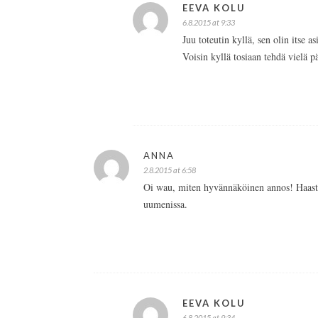
EEVA KOLU
6.8.2015 at 9:33
Juu toteutin kyllä, sen olin itse a
Voisin kyllä tosiaan tehdä vielä pä
ANNA
2.8.2015 at 6:58
Oi wau, miten hyvännäköinen annos! Haastan
uumenissa.
EEVA KOLU
6.8.2015 at 9:34