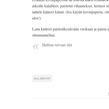
arkeille kalafileet, paistetut vihannekset, herneet s
taittele kääreet kiinni. (Jos käytät leivinpaperia,
ulos!)
Laita kääreet paistonkestävään vuokaan ja paista uu
sitruunamehua.
Illallista taivaan alla
KALARUUAT