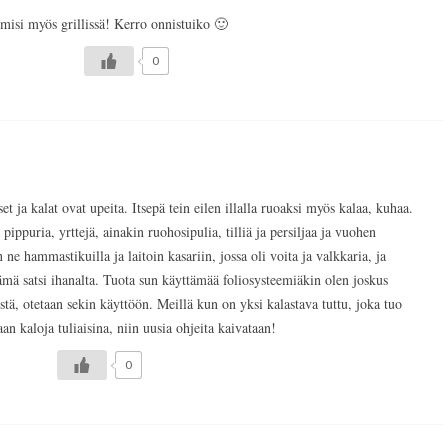
misi myös grillissä! Kerro onnistuiko 🙂
0
t ja kalat ovat upeita. Itsepä tein eilen illalla ruoaksi myös kalaa, kuhaa.
 pippuria, yrttejä, ainakin ruohosipulia, tilliä ja persiljaa ja vuohen
n ne hammastikuilla ja laitoin kasariin, jossa oli voita ja valkkaria, ja
ämä satsi ihanalta. Tuota sun käyttämää foliosysteemiäkin olen joskus
istä, otetaan sekin käyttöön. Meillä kun on yksi kalastava tuttu, joka tuo
an kaloja tuliaisina, niin uusia ohjeita kaivataan!
0