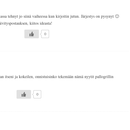
siassa tehnyt jo siinä vaiheessa kun kirjoitin jutun. Järjestys on pysynyt 🙂
ivityspostauksen, kiitos ideasta!
0
 itseni ja kokeilen, onnistuisinko tekemään nämä nyytit pallogrillin
0