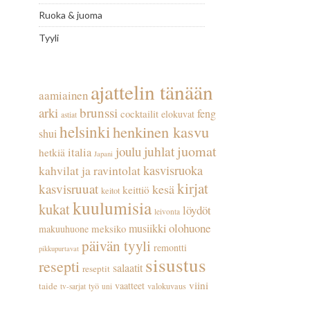
Ruoka & juoma
Tyyli
ajattelin tänään
aamiainen
arki
brunssi
feng
cocktailit
elokuvat
astiat
helsinki
henkinen kasvu
shui
juhlat
juomat
joulu
italia
hetkiä
Japani
kasvisruoka
kahvilat ja ravintolat
kirjat
kasvisruuat
kesä
keittiö
keitot
kuulumisia
kukat
löydöt
leivonta
olohuone
musiikki
meksiko
makuuhuone
päivän tyyli
remontti
pikkupurtavat
sisustus
resepti
salaatit
reseptit
viini
vaatteet
taide
työ
valokuvaus
tv-sarjat
uni