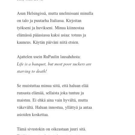
Asun Helsingissä, mutta unelmissani minulla
on talo ja puutarha Italiassa. Kirjoitan
työkseni ja huvikseni. Minua kiinnostaa
elämässä pääasiassa kaksi asiaa: totuus ja
kauneus. Käytän päiväni niitä etsien.
Ajattelen usein RuPaulin lausahdusta:
Life is a banquet, but most poor suckers are
starving to death!
Se muistuttaa minua siitä, että haluan elää
runsasta elämää, sellaista joka tuntuu ja
maistuu. Ei ehkä aina vain hyvältä, mutta
väkevältä. Haluan innostua, yllättyä ja antaa
asioiden koskettaa.
Tämä sivustokin on oikeastaan juuri sitä.