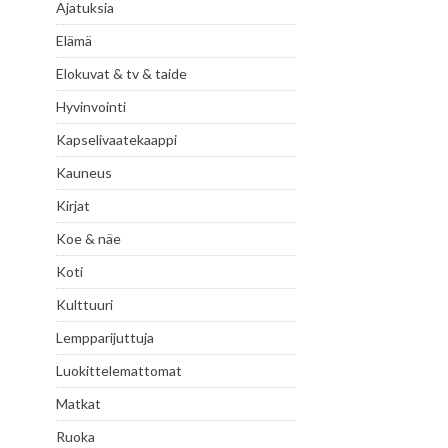
Ajatuksia
Elämä
Elokuvat & tv & taide
Hyvinvointi
Kapselivaatekaappi
Kauneus
Kirjat
Koe & näe
Koti
Kulttuuri
Lempparijuttuja
Luokittelemattomat
Matkat
Ruoka