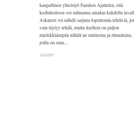
kaupallinen yhteistyö Familon Ajattelen, että
kodinhoitoon voi suhtautua ainakin kahdella tavall
Askareet voi nähdä sarjana loputtomia tehtäviä, jo
vain täytyy tehdä, mutta itselleni on paljon
mielekkäämpää nähdä ne rutiineina ja rituaaleina,
joilla on oma…
13.6.2023