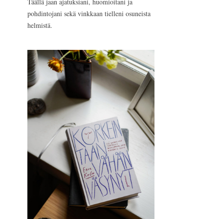
Täällä jaan ajatuksiani, huomioitani ja
pohdintojani sekä vinkkaan tielleni osuneista
helmistä.