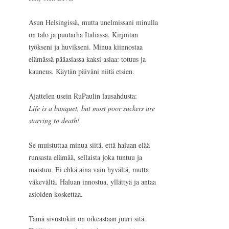
Asun Helsingissä, mutta unelmissani minulla
on talo ja puutarha Italiassa. Kirjoitan
työkseni ja huvikseni. Minua kiinnostaa
elämässä pääasiassa kaksi asiaa: totuus ja
kauneus. Käytän päiväni niitä etsien.
Ajattelen usein RuPaulin lausahdusta:
Life is a banquet, but most poor suckers are
starving to death!
Se muistuttaa minua siitä, että haluan elää
runsasta elämää, sellaista joka tuntuu ja
maistuu. Ei ehkä aina vain hyvältä, mutta
väkevältä. Haluan innostua, yllättyä ja antaa
asioiden koskettaa.
Tämä sivustokin on oikeastaan juuri sitä.