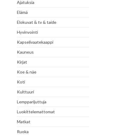
Ajatuksia
Elämä
Elokuvat & tv & taide
Hyvinvointi
Kapselivaatekaappi
Kauneus
Kirjat
Koe & näe
Koti
Kulttuuri
Lempparijuttuja
Luokittelemattomat
Matkat
Ruoka