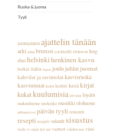
Ruoka & juoma
Tyyli
ajattelin tänään
aamiainen
arki
brunssi
feng
cocktailit
elokuvat
astiat
helsinki
henkinen kasvu
shui
juhlat
juomat
joulu
italia
hetkiä
Japani
kasvisruoka
kahvilat ja ravintolat
kirjat
kasvisruuat
kesä
keittiö
keitot
kuulumisia
kukat
löydöt
leivonta
olohuone
musiikki
meksiko
makuuhuone
päivän tyyli
remontti
pikkupurtavat
sisustus
resepti
salaatit
reseptit
viini
vaatteet
taide
työ
valokuvaus
tv-sarjat
uni