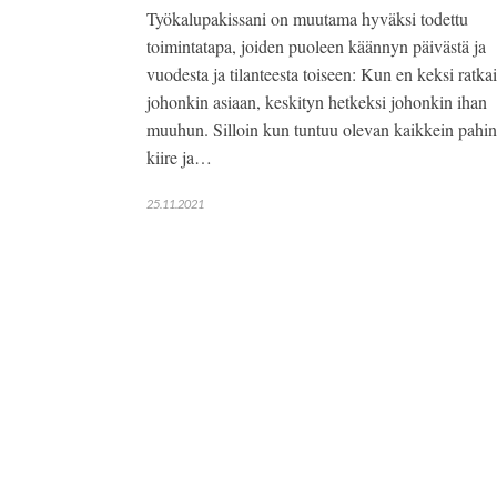
Työkalupakissani on muutama hyväksi todettu
toimintatapa, joiden puoleen käännyn päivästä ja
vuodesta ja tilanteesta toiseen: Kun en keksi ratka
johonkin asiaan, keskityn hetkeksi johonkin ihan
muuhun. Silloin kun tuntuu olevan kaikkein pahin
kiire ja…
25.11.2021