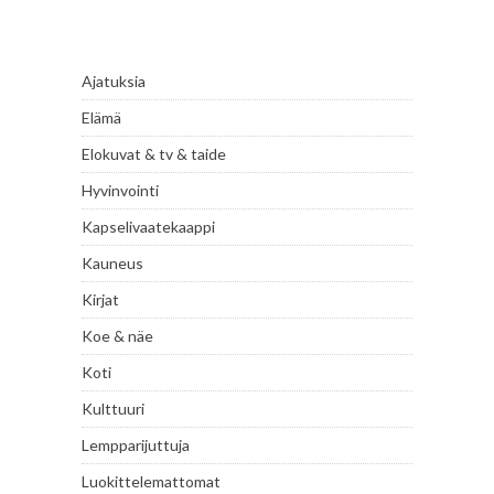
Ajatuksia
Elämä
Elokuvat & tv & taide
Hyvinvointi
Kapselivaatekaappi
Kauneus
Kirjat
Koe & näe
Koti
Kulttuuri
Lempparijuttuja
Luokittelemattomat