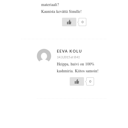
materiaali?
Kaunista kevättä Sinulle!
0
EEVA KOLU
14.3.2015 at 8:41
Heippa, huivi on 100%
kashmiria. Kiitos samoin!
0