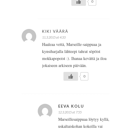
0
KIKI VÄÄRÄ
11.3.2015 at 4:33
Haaleaa vettä, Marseille-saippuaa ja
kynsiharjalla lähteepi tahrat söpöist
mokkapopoist :). Ihanaa kevättä ja iloa
jokaiseen arkiseen päivään.
0
EEVA KOLU
12.3.2015 at 7:55
Marseillesaippuaa löytyy kyllä,
uskaltaiskohan kokeilla vai