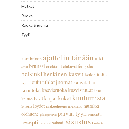
Matkat
Ruoka
Ruoka & juoma
Tyyli
ajattelin tänään
arki
aamiainen
brunssi
feng shui
cocktailit
elokuvat
astiat
helsinki
henkinen kasvu
italia
hetkiä
juhlat
juomat
joulu
kahvilat ja
Japani
kasvisruuat
kasvisruoka
ravintolat
keitot
kuulumisia
kirjat
kukat
kesä
keittiö
löydöt
musiikki
meksiko
makuuhuone
leivonta
päivän tyyli
olohuone
remontti
pikkupurtavat
sisustus
resepti
salaatit
reseptit
taide
tv-