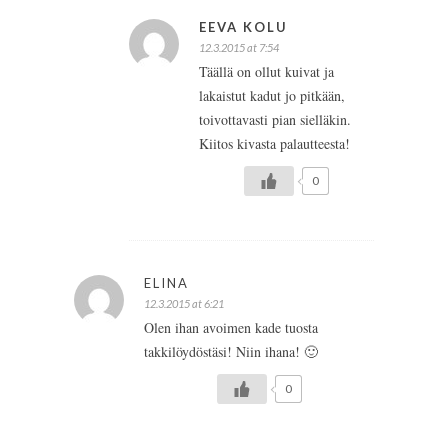
EEVA KOLU
12.3.2015 at 7:54
Täällä on ollut kuivat ja
lakaistut kadut jo pitkään,
toivottavasti pian sielläkin.
Kiitos kivasta palautteesta!
0
ELINA
12.3.2015 at 6:21
Olen ihan avoimen kade tuosta
takkilöydöstäsi! Niin ihana! 🙂
0