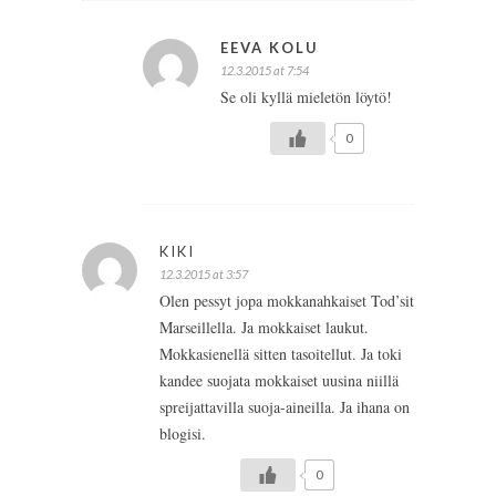
EEVA KOLU
12.3.2015 at 7:54
Se oli kyllä mieletön löytö!
0
KIKI
12.3.2015 at 3:57
Olen pessyt jopa mokkanahkaiset Tod’sit
Marseillella. Ja mokkaiset laukut.
Mokkasienellä sitten tasoitellut. Ja toki
kandee suojata mokkaiset uusina niillä
spreijattavilla suoja-aineilla. Ja ihana on
blogisi.
0