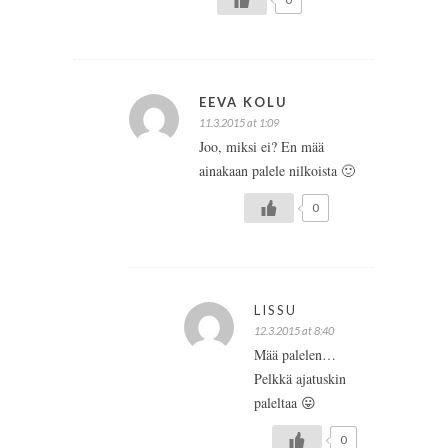
EEVA KOLU
11.3.2015 at 1:09
Joo, miksi ei? En mää
ainakaan palele nilkoista 🙂
0
LISSU
12.3.2015 at 8:40
Mää palelen…
Pelkkä ajatuskin
paleltaa 😛
0