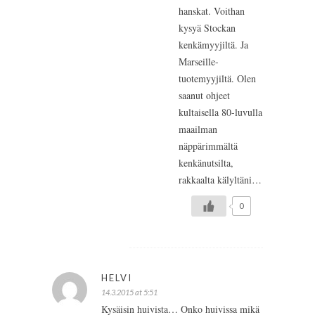
hanskat. Voithan
kysyä Stockan
kenkämyyjiltä. Ja
Marseille-
tuotemyyjiltä. Olen
saanut ohjeet
kultaisella 80-luvulla
maailman
näppärimmältä
kenkänutsilta,
rakkaalta kälyltäni…
0
HELVI
14.3.2015 at 5:51
Kysäisin huivista… Onko huivissa mikä