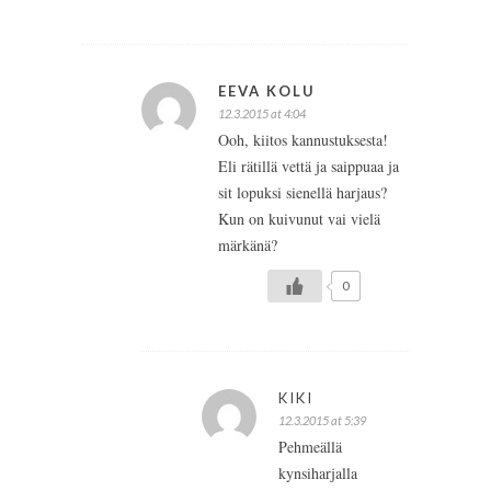
EEVA KOLU
12.3.2015 at 4:04
Ooh, kiitos kannustuksesta!
Eli rätillä vettä ja saippuaa ja
sit lopuksi sienellä harjaus?
Kun on kuivunut vai vielä
märkänä?
0
KIKI
12.3.2015 at 5:39
Pehmeällä
kynsiharjalla