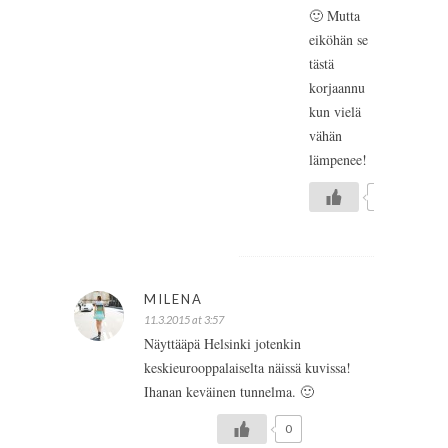
🙂 Mutta
eiköhän se
tästä
korjaannu
kun vielä
vähän
lämpenee!
0
MILENA
11.3.2015 at 3:57
Näyttääpä Helsinki jotenkin
keskieurooppalaiselta näissä kuvissa!
Ihanan keväinen tunnelma. 🙂
0