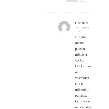
HANNA
14.3.2015 at
10:21
Hui niin
mäkin
palelen
nilkoista
🙂 Jos
kaikki muu
on
vaatteiden
alla ja
nilkkoihin
puhaltaa
kylmyys se
on kamalaa