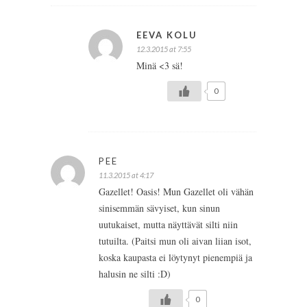
EEVA KOLU
12.3.2015 at 7:55
Minä <3 sä!
0
PEE
11.3.2015 at 4:17
Gazellet! Oasis! Mun Gazellet oli vähän
sinisemmän sävyiset, kun sinun
uutukaiset, mutta näyttävät silti niin
tutuilta. (Paitsi mun oli aivan liian isot,
koska kaupasta ei löytynyt pienempiä ja
halusin ne silti :D)
0