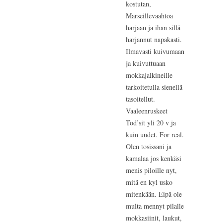
kostutan,
Marseillevaahtoa
harjaan ja ihan sillä
harjannut napakasti.
Ilmavasti kuivumaan
ja kuivuttuaan
mokkajalkineille
tarkoitetulla sienellä
tasoitellut.
Vaaleenruskeet
Tod’sit yli 20 v ja
kuin uudet. For real.
Olen tosissani ja
kamalaa jos kenkäsi
menis piloille nyt,
mitä en kyl usko
mitenkään. Eipä ole
multa mennyt pilalle
mokkasiinit, laukut,