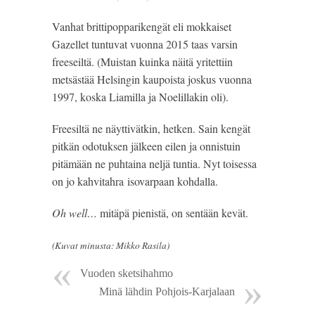
Vanhat brittipopparikengät eli mokkaiset
Gazellet tuntuvat vuonna 2015 taas varsin
freeseiltä. (Muistan kuinka näitä yritettiin
metsästää Helsingin kaupoista joskus vuonna
1997, koska Liamilla ja Noelillakin oli).
Freesiltä ne näyttivätkin, hetken. Sain kengät
pitkän odotuksen jälkeen eilen ja onnistuin
pitämään ne puhtaina neljä tuntia. Nyt toisessa
on jo kahvitahra isovarpaan kohdalla.
Oh well…
mitäpä pienistä, on sentään kevät.
(Kuvat minusta: Mikko Rasila)
Vuoden sketsihahmo
Minä lähdin Pohjois-Karjalaan