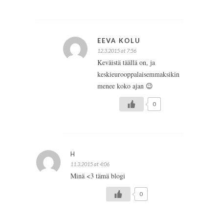
EEVA KOLU
12.3.2015 at 7:56
Keväistä täällä on, ja
keskieurooppalaisemmaksikin
menee koko ajan 😉
0
H
11.3.2015 at 4:06
Minä <3 tämä blogi
0