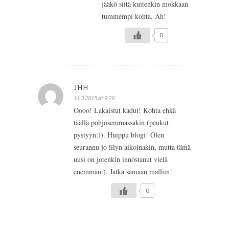
jääkö siitä kuitenkin mokkaan
tummempi kohta. Äh!
0
JHH
11.3.2015 at 9:29
Oooo! Lakaistut kadut! Kohta ehkä
täällä pohjosemmassakin (peukut
pystyyn:)). Huippu blogi! Olen
seurannu jo lilyn aikoinakin, mutta tämä
uusi on jotenkin innostanut vielä
enemmän:). Jatka samaan malliin!
0