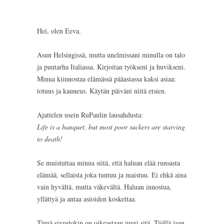
Hei, olen Eeva.
Asun Helsingissä, mutta unelmissani minulla on talo
ja puutarha Italiassa. Kirjoitan työkseni ja huvikseni.
Minua kiinnostaa elämässä pääasiassa kaksi asiaa:
totuus ja kauneus. Käytän päiväni niitä etsien.
Ajattelen usein RuPaulin lausahdusta:
Life is a banquet, but most poor suckers are starving
to death!
Se muistuttaa minua siitä, että haluan elää runsasta
elämää, sellaista joka tuntuu ja maistuu. Ei ehkä aina
vain hyvältä, mutta väkevältä. Haluan innostua,
yllättyä ja antaa asioiden koskettaa.
Tämä sivustokin on oikeastaan juuri sitä. Täällä jaan