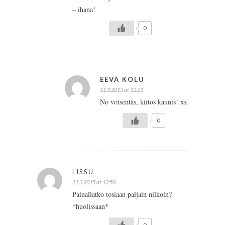
– ihana!
0
EEVA KOLU
11.3.2015 at 12:21
No voisentäs, kiitos kaunis! xx
0
LISSU
11.3.2015 at 12:50
Painallatko tosiaan paljain nilkoin?
*huolissaan*
0