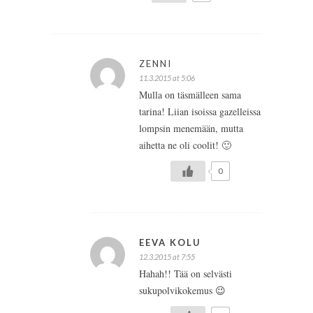
ZENNI
11.3.2015 at 5:06
Mulla on täsmälleen sama
tarina! Liian isoissa gazelleissa
lompsin menemään, mutta
aihetta ne oli coolit! 🙂
0
EEVA KOLU
12.3.2015 at 7:55
Hahah!! Tää on selvästi
sukupolvikokemus 😉