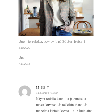
Unelmien elokuvasyksy ja päätösten bleiseri
6.10.2020
Ups
7.11.2015
MISS T
11.3.2015 at 12:20
Näytät todella kauniilta ja onniselta
tuossa kuvassa! Ja takkikin ihana! Ja
tunnelma kirjoituksessa – niin kuin aina