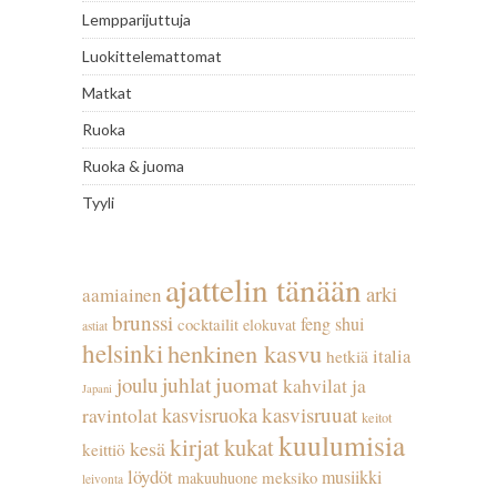
Lempparijuttuja
Luokittelemattomat
Matkat
Ruoka
Ruoka & juoma
Tyyli
ajattelin tänään
arki
aamiainen
brunssi
feng shui
cocktailit
elokuvat
astiat
helsinki
henkinen kasvu
italia
hetkiä
juhlat
juomat
joulu
kahvilat ja
Japani
kasvisruuat
kasvisruoka
ravintolat
keitot
kuulumisia
kirjat
kukat
kesä
keittiö
löydöt
musiikki
meksiko
makuuhuone
leivonta