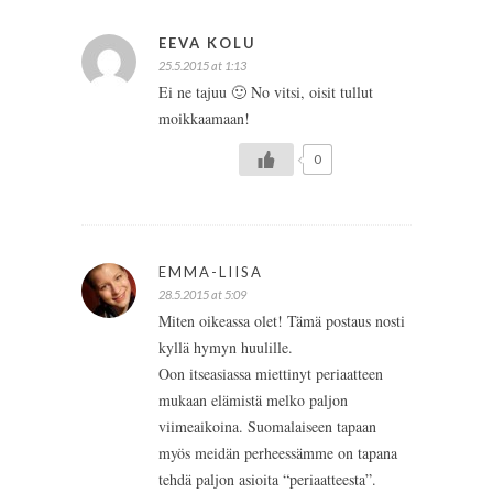
EEVA KOLU
25.5.2015 at 1:13
Ei ne tajuu 🙂 No vitsi, oisit tullut
moikkaamaan!
0
EMMA-LIISA
28.5.2015 at 5:09
Miten oikeassa olet! Tämä postaus nosti
kyllä hymyn huulille.
Oon itseasiassa miettinyt periaatteen
mukaan elämistä melko paljon
viimeaikoina. Suomalaiseen tapaan
myös meidän perheessämme on tapana
tehdä paljon asioita “periaatteesta”.