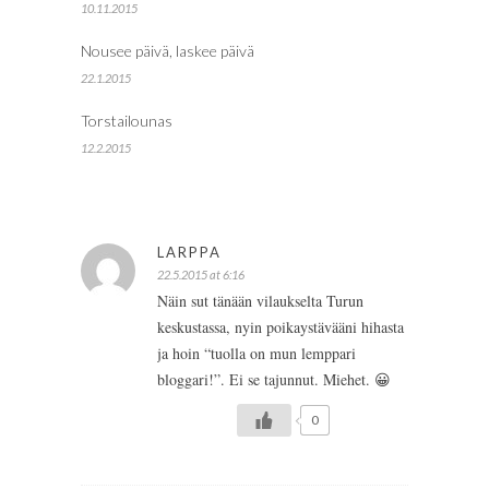
10.11.2015
Nousee päivä, laskee päivä
22.1.2015
Torstailounas
12.2.2015
LARPPA
22.5.2015 at 6:16
Näin sut tänään vilaukselta Turun
keskustassa, nyin poikaystävääni hihasta
ja hoin “tuolla on mun lemppari
bloggari!”. Ei se tajunnut. Miehet. 😀
0