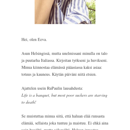
Hei, olen Eeva.
Asun Helsingissä, mutta unelmissani minulla on talo
ja puutarha Italiassa. Kirjoitan työkseni ja huvikseni.
Minua kiinnostaa elämässä pääasiassa kaksi asiaa:
totuus ja kauneus. Käytän päiväni niitä etsien.
Ajattelen usein RuPaulin lausahdusta:
Life is a banquet, but most poor suckers are starving
to death!
Se muistuttaa minua siitä, että haluan elää runsasta
elämää, sellaista joka tuntuu ja maistuu. Ei ehkä aina
vain hyvältä, mutta väkevältä. Haluan innostua,