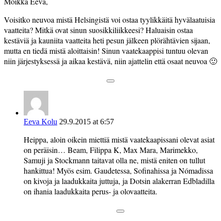
Moikka Eeva,
Voisitko neuvoa mistä Helsingistä voi ostaa tyylikkäitä hyvälaatuisia
vaatteita? Mitkä ovat sinun suosikkiliikkeesi? Haluaisin ostaa
kestäviä ja kauniita vaatteita heti pesun jälkeen plörähtävien sijaan,
mutta en tiedä mistä aloittaisin! Sinun vaatekaappisi tuntuu olevan
niin järjestyksessä ja aikaa kestävä, niin ajattelin että osaat neuvoa 🙂
Eeva Kolu
29.9.2015 at 6:57
Heippa, aloin oikein miettiä mistä vaatekaapissani olevat asiat
on peräisin… Beam, Filippa K, Max Mara, Marimekko,
Samuji ja Stockmann taitavat olla ne, mistä eniten on tullut
hankittua! Myös esim. Gaudetessa, Sofinahissa ja Nómadissa
on kivoja ja laadukkaita juttuja, ja Dotsin alakerran Edbladilla
on ihania laadukkaita perus- ja olovaatteita.