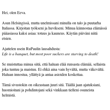
Hei, olen Eeva.
Asun Helsingissä, mutta unelmissani minulla on talo ja puutarha
Italiassa. Kirjoitan työkseni ja huvikseni. Minua kiinnostaa elämässä
pääasiassa kaksi asiaa: totuus ja kauneus. Käytän päiväni niitä
etsien.
Ajattelen usein RuPaulin lausahdusta:
Life is a banquet, but most poor suckers are starving to death!
Se muistuttaa minua siitä, että haluan elää runsasta elämää, sellaista
joka tuntuu ja maistuu. Ei ehkä aina vain hyvältä, mutta väkevältä.
Haluan innostua, yllättyä ja antaa asioiden koskettaa.
Tämä sivustokin on oikeastaan juuri sitä. Täällä jaan ajatuksiani,
huomioitani ja pohdintojani sekä vinkkaan tielleni osuneista
helmistä.