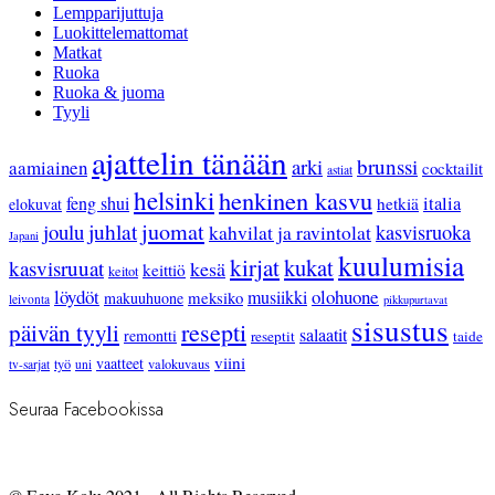
Lempparijuttuja
Luokittelemattomat
Matkat
Ruoka
Ruoka & juoma
Tyyli
ajattelin tänään
arki
brunssi
aamiainen
cocktailit
astiat
helsinki
henkinen kasvu
feng shui
italia
hetkiä
elokuvat
juhlat
juomat
joulu
kasvisruoka
kahvilat ja ravintolat
Japani
kuulumisia
kirjat
kukat
kasvisruuat
kesä
keittiö
keitot
löydöt
olohuone
musiikki
meksiko
makuuhuone
leivonta
pikkupurtavat
sisustus
resepti
päivän tyyli
salaatit
remontti
reseptit
taide
viini
vaatteet
työ
valokuvaus
tv-sarjat
uni
Seuraa Facebookissa