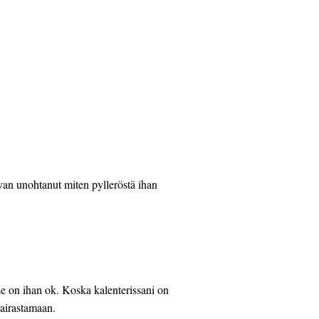
an unohtanut miten pylleröstä ihan 
 se on ihan ok. Koska kalenterissani on 
sairastamaan.