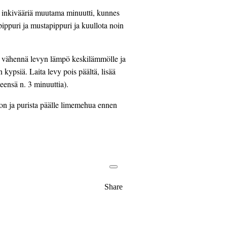
ja inkivääriä muutama minuutti, kunnes 
ppuri ja mustapippuri ja kuullota noin 
, vähennä levyn lämpö keskilämmölle ja 
kypsiä. Laita levy pois päältä, lisää 
ensä n. 3 minuuttia).
oon ja purista päälle limemehua ennen 
Share