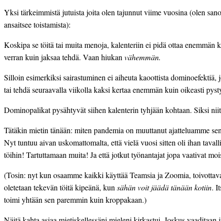
Yksi tärkeimmistä jutuista joita olen tajunnut viime vuosina (olen san
ansaitsee toistamista):
Koskipa se töitä tai muita menoja, kalenteriin ei pidä ottaa enemmän ku
verran kuin jaksaa tehdä. Vaan hiukan
 vähemmän.
Silloin esimerkiksi sairastuminen ei aiheuta kaoottista dominoefektiä, 
tai tehdä seuraavalla viikolla kaksi kertaa enemmän kuin oikeasti pysty
Dominopalikat pysähtyvät siihen kalenterin tyhjään kohtaan. Siksi niitä
Tätäkin mietin tänään: miten pandemia on muuttanut ajatteluamme sen
Nyt tuntuu aivan uskomattomalta, että vielä vuosi sitten oli ihan tavalli
töihin! Tartuttamaan muita! Ja että jotkut työnantajat jopa vaativat moi
(Tosin: nyt kun osaamme kaikki käyttää Teamsia ja Zoomia, toivottavast
oletetaan tekevän töitä kipeänä, kun 
sähän voit jäädä tänään kotiin
. I
toimi yhtään sen paremmin kuin kroppakaan.)
Näitä kahta asiaa mietiskellessäni mieleni kirkastui. Joskus vaaditaan ju