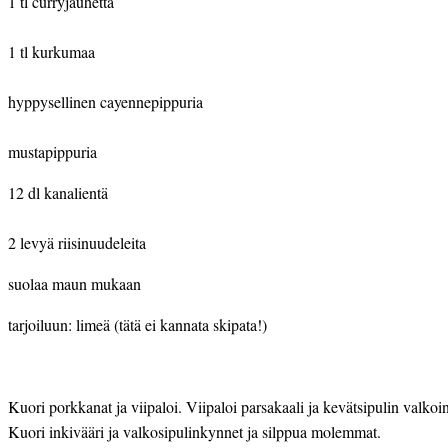
1 tl curryjauhetta
1 tl kurkumaa
hyppysellinen cayennepippuria
mustapippuria
12 dl kanalientä
2 levyä riisinuudeleita
suolaa maun mukaan
tarjoiluun: limeä (tätä ei kannata skipata!)
Kuori porkkanat ja viipaloi. Viipaloi parsakaali ja kevätsipulin valkoin
Kuori inkivääri ja valkosipulinkynnet ja silppua molemmat.