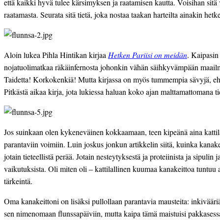
että kaikki hyvä tulee kärsimyksen ja raatamisen kautta. Voisihan sitä 
raatamasta. Seurata sitä tietä, joka nostaa taakan harteilta ainakin he
Aloin lukea Pihla Hintikan kirjaa 
Hetken Pariisi on meidän
. Kaipasin 
nojatuolimatkaa räkäinfernosta johonkin vähän säihkyvämpään maailmaa
Taidetta! Korkokenkiä! Mutta kirjassa on myös tummempia sävyjä, ehkä
Pitkästä aikaa kirja, jota lukiessa haluan koko ajan malttamattomana ti
Jos suinkaan olen kykeneväinen kokkaamaan, teen kipeänä aina kattila
parantaviin voimiin. Luin joskus jonkun artikkelin siitä, kuinka kanak
jotain tieteellistä perää. Jotain nesteytyksestä ja proteiinista ja sipulin j
vaikutuksista. Oli miten oli – kattilallinen kuumaa kanakeittoa tuntuu ai
tärkeintä.
Oma kanakeittoni on lisäksi pullollaan parantavia mausteita: inkivääri
sen nimenomaan flunssapäiviin, mutta kaipa tämä maistuisi pakkasessa