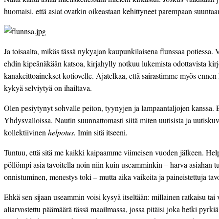
huomaisi, että asiat ovatkin oikeastaan kehittyneet parempaan suuntaan.
Ja toisaalta, mikäs tässä nykyajan kaupunkilaisena flunssaa potiessa. 
ehdin kipeänäkään katsoa, kirjahylly notkuu lukemista odottavista kirjois
kanakeittoainekset kotiovelle. Ajatelkaa, että sairastimme myös ennen N
kykyä selviytyä on ihailtava.
Olen pesiytynyt sohvalle peiton, tyynyjen ja lampaantaljojen kanssa. 
Yhdysvalloissa. Nautin suunnattomasti siitä miten uutisista ja uutiskuvi
kollektiivinen 
helpotus.
 Imin sitä itseeni.
Tuntuu, että sitä me kaikki kaipaamme viimeisen vuoden jälkeen. Helpotu
pöllömpi asia tavoitella noin niin kuin useamminkin – harva asiahan tu
onnistuminen, menestys toki – mutta aika vaikeita ja paineistettuja tavoi
Ehkä sen sijaan useammin voisi kysyä itseltään: millainen ratkaisu tai v
aliarvostettu päämäärä tässä maailmassa, jossa pitäisi joka hetki pyrkiä 