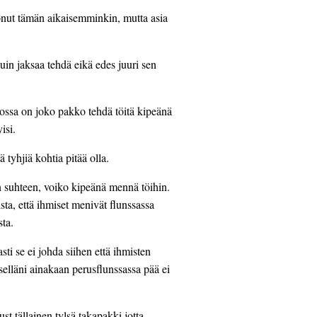
onut tämän aikaisemminkin, mutta asia 
in jaksaa tehdä eikä edes juuri sen 
jossa on joko pakko tehdä töitä kipeänä 
isi.
 tyhjiä kohtia pitää olla.
 suhteen, voiko kipeänä mennä töihin. 
sta, että ihmiset menivät flunssassa 
sta.
i se ei johda siihen että ihmisten 
tselläni ainakaan perusflunssassa pää ei 
st tällainen tylsä takapakki jotta 