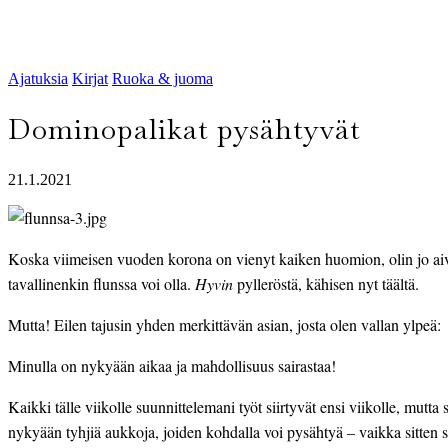
Ajatuksia
Kirjat
Ruoka & juoma
Dominopalikat pysähtyvät
21.1.2021
Koska viimeisen vuoden korona on vienyt kaiken huomion, olin jo aiv
tavallinenkin flunssa voi olla. 
Hyvin 
pylleröstä, kähisen nyt täältä.
Mutta! Eilen tajusin yhden merkittävän asian, josta olen vallan ylpeä:
Minulla on nykyään aikaa ja mahdollisuus sairastaa!
Kaikki tälle viikolle suunnittelemani työt siirtyvät ensi viikolle, mutta
nykyään tyhjiä aukkoja, joiden kohdalla voi pysähtyä – vaikka sitten 