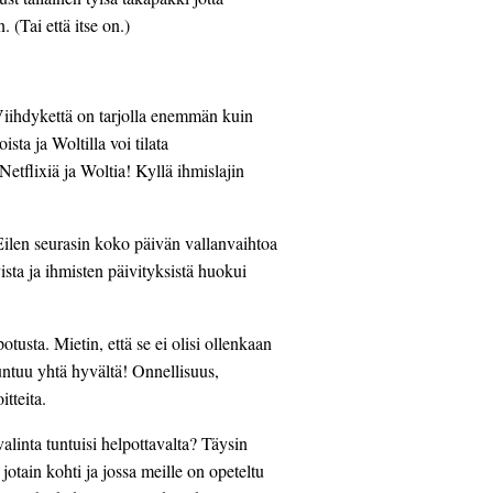
 (Tai että itse on.)
Viihdykettä on tarjolla enemmän kuin 
ta ja Woltilla voi tilata 
etflixiä ja Woltia! Kyllä ihmislajin 
Eilen seurasin koko päivän vallanvaihtoa 
sta ja ihmisten päivityksistä huokui 
sta. Mietin, että se ei olisi ollenkaan 
ntuu yhtä hyvältä! Onnellisuus, 
tteita.
alinta tuntuisi helpottavalta? Täysin 
jotain kohti ja jossa meille on opeteltu 