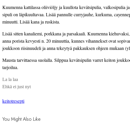
Kuumenna kattilassa oliiviöljy ja kuullota kevätsipulia, valkosipulia 
sipuli on läpikuultavaa. Lisää pannulle curryjauhe, kurkuma, cayennepi
minuutti. Lisää kana ja ruskista.
Lisää sitten kanaliemi, porkkana ja parsakaali. Kuumenna kiehuvaksi
anna porista kevyesti n. 20 minuuttia, kunnes vihannekset ovat sopivan 
joukkoon riisinuudeli ja anna tekeytyä pakkauksen ohjeen mukaan (yle
Mausta tarvittaessa suolalla. Silppua kevätsipulin varret keiton joukk
tarjoilua.
La la laa
Ehkä ei just nyt
keitot
resepti
You Might Also Like