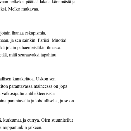
vaan hetkeksi päättää lakata kärsimästä ja 
tkeksi. Melko mukavaa.
jotain ihanaa eskapismia, 
n, ja sen sainkin: Pariisi! Muotia! 
 jotain pahaenteistäkin ilmassa. 
etää, mitä seuraavaksi tapahtuu.
llisen kanakeittoa. Uskon sen 
eiton parantavassa maineessa on jopa 
a valkosipulin antibakteerisista 
na parantavalta ja lohdulliselta, ja se on 
ä, kurkumaa ja currya. Olen suunnitellut 
 reippailunkin jälkeen.