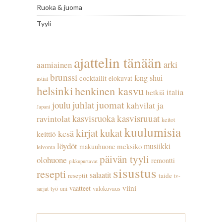
Ruoka & juoma
Tyyli
ajattelin tänään
arki
aamiainen
brunssi
feng shui
cocktailit
elokuvat
astiat
helsinki
henkinen kasvu
italia
hetkiä
juhlat
juomat
joulu
kahvilat ja
Japani
kasvisruuat
kasvisruoka
ravintolat
keitot
kuulumisia
kirjat
kukat
kesä
keittiö
löydöt
musiikki
meksiko
makuuhuone
leivonta
päivän tyyli
olohuone
remontti
pikkupurtavat
sisustus
resepti
salaatit
reseptit
taide
tv-
viini
vaatteet
työ
valokuvaus
sarjat
uni