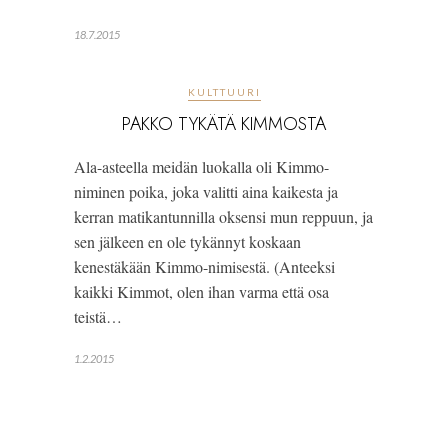
18.7.2015
KULTTUURI
PAKKO TYKÄTÄ KIMMOSTA
Ala-asteella meidän luokalla oli Kimmo-
niminen poika, joka valitti aina kaikesta ja
kerran matikantunnilla oksensi mun reppuun, ja
sen jälkeen en ole tykännyt koskaan
kenestäkään Kimmo-nimisestä. (Anteeksi
kaikki Kimmot, olen ihan varma että osa
teistä…
1.2.2015