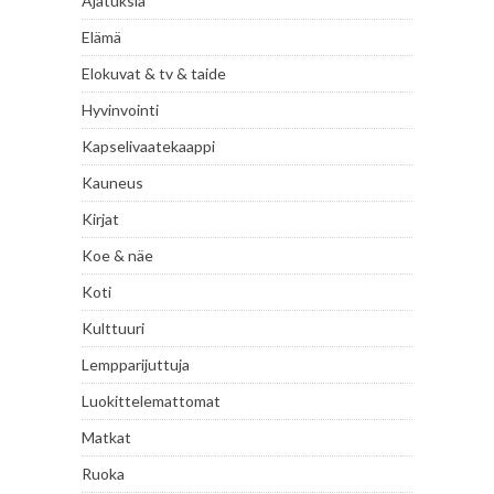
Ajatuksia
Elämä
Elokuvat & tv & taide
Hyvinvointi
Kapselivaatekaappi
Kauneus
Kirjat
Koe & näe
Koti
Kulttuuri
Lempparijuttuja
Luokittelemattomat
Matkat
Ruoka