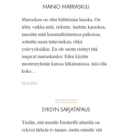
MAINIO MARRASKUU
Marraskuu on ollut hillittömän hauska. On
tehty vaikka mitä, riekuttu, laulettu karaokea,
tanssittu mitä kummallisimmissa paikoissa,
solmittu uusia tuttavuuksia, ehkä
ystävyyksiäkin. En ole suotta ristinyt tätä
magical marraskuuksi. Eilen käytiin
nuortenryhmän kanssa lätkämatsissa, taisi olla
koko…
25.11.2015
KULTTUURI
SYKSYN SARJATAPAUS
Tiedän, että monille Ensitreffit alttarilla on
syksyn tärkein tv-tapaus, mutta minulle sitä