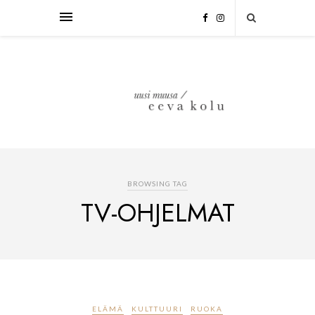
BROWSING TAG
TV-OHJELMAT
ELÄMÄ
KULTTUURI
RUOKA