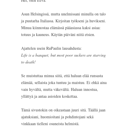
Hei, olen Eeva.
Asun Helsingissä, mutta unelmissani minulla on talo
ja puutarha Italiassa. Kirjoitan työkseni ja huvikseni.
Minua kiinnostaa elämässä pääasiassa kaksi asiaa:
totuus ja kauneus. Käytän päiväni niitä etsien.
Ajattelen usein RuPaulin lausahdusta:
Life is a banquet, but most poor suckers are starving
to death!
Se muistuttaa minua siitä, että haluan elää runsasta
elämää, sellaista joka tuntuu ja maistuu. Ei ehkä aina
vain hyvältä, mutta väkevältä. Haluan innostua,
yllättyä ja antaa asioiden koskettaa.
Tämä sivustokin on oikeastaan juuri sitä. Täällä jaan
ajatuksiani, huomioitani ja pohdintojani sekä
vinkkaan tielleni osuneista helmistä.