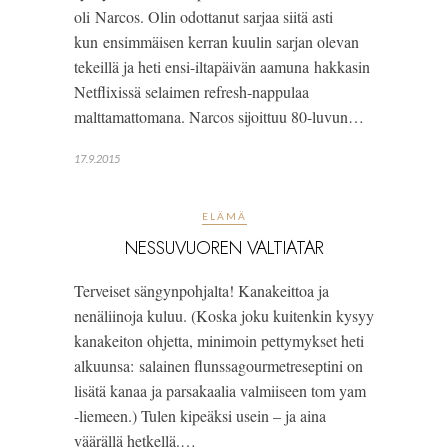
oli Narcos. Olin odottanut sarjaa siitä asti
kun ensimmäisen kerran kuulin sarjan olevan
tekeillä ja heti ensi-iltapäivän aamuna hakkasin
Netflixissä selaimen refresh-nappulaa
malttamattomana. Narcos sijoittuu 80-luvun…
17.9.2015
ELÄMÄ
NESSUVUOREN VALTIATAR
Terveiset sängynpohjalta! Kanakeittoa ja
nenäliinoja kuluu. (Koska joku kuitenkin kysyy
kanakeiton ohjetta, minimoin pettymykset heti
alkuunsa: salainen flunssagourmetreseptini on
lisätä kanaa ja parsakaalia valmiiseen tom yam
-liemeen.) Tulen kipeäksi usein – ja aina
väärällä hetkellä.…