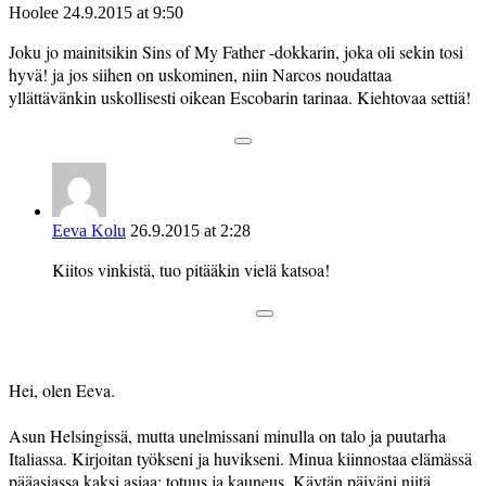
Hoolee
24.9.2015 at 9:50
Joku jo mainitsikin Sins of My Father -dokkarin, joka oli sekin tosi
hyvä! ja jos siihen on uskominen, niin Narcos noudattaa
yllättävänkin uskollisesti oikean Escobarin tarinaa. Kiehtovaa settiä!
Eeva Kolu
26.9.2015 at 2:28
Kiitos vinkistä, tuo pitääkin vielä katsoa!
Hei, olen Eeva.
Asun Helsingissä, mutta unelmissani minulla on talo ja puutarha
Italiassa. Kirjoitan työkseni ja huvikseni. Minua kiinnostaa elämässä
pääasiassa kaksi asiaa: totuus ja kauneus. Käytän päiväni niitä