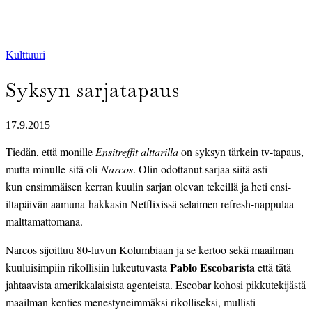
Kulttuuri
Syksyn sarjatapaus
17.9.2015
Tiedän, että monille
Ensitreffit alttarilla
on syksyn tärkein tv-tapaus,
mutta minulle sitä oli
Narcos
. Olin odottanut sarjaa siitä asti
kun ensimmäisen kerran kuulin sarjan olevan tekeillä ja heti ensi-
iltapäivän aamuna hakkasin Netflixissä selaimen refresh-nappulaa
malttamattomana.
Narcos sijoittuu 80-luvun Kolumbiaan ja se kertoo sekä maailman
Pablo Escobarista
kuuluisimpiin rikollisiin lukeutuvasta
että tätä
jahtaavista amerikkalaisista agenteista. Escobar kohosi pikkutekijästä
maailman kenties menestyneimmäksi rikolliseksi, mullisti