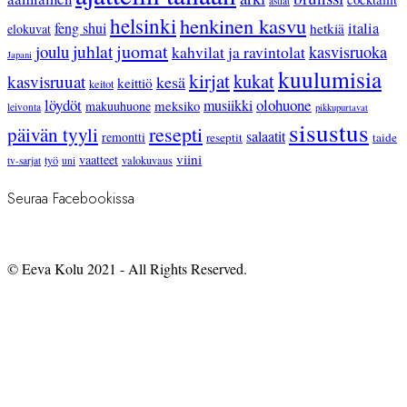
astiat
helsinki
henkinen kasvu
feng shui
italia
hetkiä
elokuvat
juhlat
juomat
joulu
kasvisruoka
kahvilat ja ravintolat
Japani
kuulumisia
kirjat
kukat
kasvisruuat
kesä
keittiö
keitot
löydöt
olohuone
musiikki
meksiko
makuuhuone
leivonta
pikkupurtavat
sisustus
resepti
päivän tyyli
salaatit
remontti
reseptit
taide
viini
vaatteet
työ
valokuvaus
tv-sarjat
uni
Seuraa Facebookissa
© Eeva Kolu 2021 - All Rights Reserved.