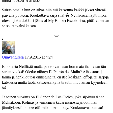
iilona
17.9.2015 at 4:02
Sairaslomalla kun on aikaa niin tuli katsottua kaikki jaksot yhtenä
päivänä putkeen. Koukuttava sarja siis! 😀 Netflixissä näytti myös
olevan joku dokkari (Sins of My Father) Escobarista, pitää varmaan
se seuraavaksi katsoa.
Unaventurera
17.9.2015 at 4:24
En omista Netflixiä mutta pakko varmaan hommata ihan vaan tän
sarjan vuoksi! Oletko nähnyt El Patrón del Malin? Aihe sama ja
tarina ja henkilöt tosi onnistuneita, en itse koskaan leffoja tai sarjoja
katsoessa mutta tuota katsoessa kyllä tirautin muutaman kyyneleen
😀
Ja toinen suositus on El Señor de Los Cielos, joka sijoittuu tänne
Meksikoon. Kolmas ja viimeinen kausi menossa ja oon ihan
jännityksestä piukee että miten herran käy. Koukuttavaa kamaa!