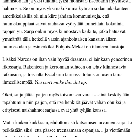
lähihistoriaan ja yksi tulkinta (yksi monista!) Escobarin myyttisestä
hahmosta. Se on myös yksi näkökulma kylmän sodan aikakauteen –
amerikkalaisilla oli niin kiire jahdata kommunisteja, että
huumekauppiaat saivat rauhassa vyöryttää tonneittain kokaiinia
rajojen yli. Sarja onkin myös kiinnostava kaikille, jotka haluavat
ymmärtää tällä hetkellä varsin ajankohtaisen kansainvälisen
huumesodan ja esimerkiksi Pohjois-Meksikon tilanteen taustoja.
Lisäksi Narcos on ihan vain hyvää draamaa, ei lainkaan geneerinen
rikossarja. Rakenteen ja kerronnan suhteen on tehty kiinnostavia
ratkaisuja, ja toisaalta Escobarin tarinassa totuus on usein tarua
ihmeellisempää.
You can’t make this shit up.
Okei, sarja jättää paljon myös toivomisen varaa – siinä keskitytään
tapahtumiin niin paljon, että itse henkilöt jäävät vähän ohuiksi ja
erityisesti naishahmot sarjassa ovat yhtä tyhjän kanssa.
Mutta kaiken kaikkiaan, ehdottomasti katsomisen arvoinen sarja. Jo
pelkästään siksi, että pääsee treenaamaan espanjaa… ja viettämään