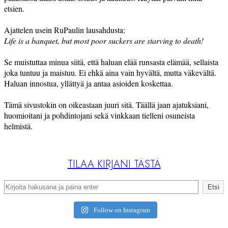
etsien.
Ajattelen usein RuPaulin lausahdusta:
Life is a banquet, but most poor suckers are starving to death!
Se muistuttaa minua siitä, että haluan elää runsasta elämää, sellaista
joka tuntuu ja maistuu. Ei ehkä aina vain hyvältä, mutta väkevältä.
Haluan innostua, yllättyä ja antaa asioiden koskettaa.
Tämä sivustokin on oikeastaan juuri sitä. Täällä jaan ajatuksiani,
huomioitani ja pohdintojani sekä vinkkaan tielleni osuneista
helmistä.
TILAA KIRJANI TÄSTÄ
Search
Etsi
Follow on Instagram