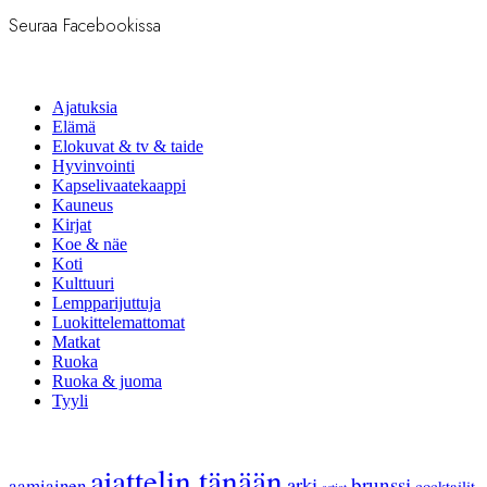
Seuraa Facebookissa
Ajatuksia
Elämä
Elokuvat & tv & taide
Hyvinvointi
Kapselivaatekaappi
Kauneus
Kirjat
Koe & näe
Koti
Kulttuuri
Lempparijuttuja
Luokittelemattomat
Matkat
Ruoka
Ruoka & juoma
Tyyli
ajattelin tänään
arki
brunssi
aamiainen
cocktailit