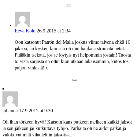
Eeva Kolu
26.9.2015 at 2:34
Oon katsonut Patrón del Malia joskus viime talvena ehkä 10
jaksoa, jäi kesken kun sitä oli niin hankala striimata netistä.
Pitääkin tsekata, jos se löytyis nyt helpommin jostain! Tuosta
toisesta sarjasta en ollut kuullutkaan aikaisemmin, kiitos tosi
paljon vinkistä! x
johanna
17.9.2015 at 9:30
Oli ihan törkeen hyvä! Katsoin kans putkeen melkeen kaikki jaksot
ja sen jälkeen jäi kutkuttava tyhjiö. Parhaita oli ne aidot pätkät ja
valokuvat mitä vilauteltiin jaksoissa.