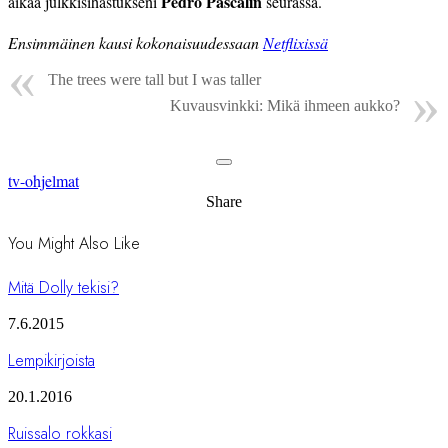
Pedro Pascalin
aikaa julkkisihastukseni
seurassa.
Ensimmäinen kausi kokonaisuudessaan
Netflixissä
The trees were tall but I was taller
Kuvausvinkki: Mikä ihmeen aukko?
tv-ohjelmat
Share
You Might Also Like
Mitä Dolly tekisi?
7.6.2015
Lempikirjoista
20.1.2016
Ruissalo rokkasi