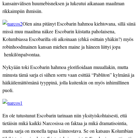
kansainvälisen huumebisneksen ja lukeutui aikanaan maailman
rikkaimpiin ihmisiin.
Olen aina pitänyt Escobarin hahmoa kiehtovana, sillä siinä
missä muu maailma näkee Escobarin kiistatta paholaisena,
Kolumbiassa Escobarilla oli aikoinaan (ehkä osittain yhäkin?) myös
robinhoodmainen kansan miehen maine ja häneen liittyi jopa
henkilönpalvontaa.
Nykyään toki Escobarin hahmoa glorifioidaan muuallakin, mutta
minusta tämä sarja ei siihen sorru vaan esittää “Pabliton” kylmänä ja
häikäilemättömänä tyyppinä, jolla kuitenkin on myös inhimillinen
puoli.
En ole tutustunut Escobarin tarinaan niin yksityiskohtaisesti, että
tietäisin mikä kaikki Narcosissa on faktaa ja mikä dramatisointia,
mutta sarja on monella tapaa kiinnostava. Se on katsaus Kolumbian