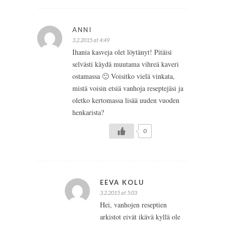
ANNI
3.2.2015 at 4:49
Ihania kasveja olet löytänyt! Pitäisi
selvästi käydä muutama vihreä kaveri
ostamassa 🙂 Voisitko vielä vinkata,
mistä voisin etsiä vanhoja reseptejäsi ja
oletko kertomassa lisää uuden vuoden
henkarista?
0
EEVA KOLU
3.2.2015 at 5:03
Hei, vanhojen reseptien
arkistot eivät ikävä kyllä ole