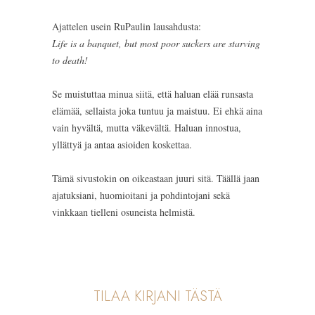
Ajattelen usein RuPaulin lausahdusta:
Life is a banquet, but most poor suckers are starving
to death!
Se muistuttaa minua siitä, että haluan elää runsasta
elämää, sellaista joka tuntuu ja maistuu. Ei ehkä aina
vain hyvältä, mutta väkevältä. Haluan innostua,
yllättyä ja antaa asioiden koskettaa.
Tämä sivustokin on oikeastaan juuri sitä. Täällä jaan
ajatuksiani, huomioitani ja pohdintojani sekä
vinkkaan tielleni osuneista helmistä.
TILAA KIRJANI TÄSTÄ