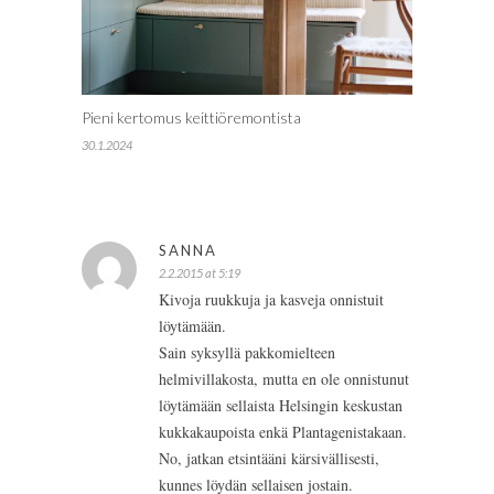
Pieni kertomus keittiöremontista
30.1.2024
SANNA
2.2.2015 at 5:19
Kivoja ruukkuja ja kasveja onnistuit
löytämään.
Sain syksyllä pakkomielteen
helmivillakosta, mutta en ole onnistunut
löytämään sellaista Helsingin keskustan
kukkakaupoista enkä Plantagenistakaan.
No, jatkan etsintääni kärsivällisesti,
kunnes löydän sellaisen jostain.