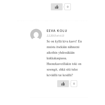
0
EEVA KOLU
2.2.2015 at 6:13
Se on kyllä kiva kasvi! En
muista itsekään nähneeni
aikoihin yhdessäkään
kukkakaupassa.
Huonekasveillakin toki on
sesongit, ehkä sitä tulee
keväällä tai kesällä?
0