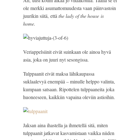
Ah, uusi kotini alkaa jo viidakoitua. Täällä se ei
ole merkki asumattomuudesta vaan päinvastoin
juurikin siitä, että
the lady of the house is
home.
Veriappelsiinit eivät suinkaan ole ainoa hyvä
asia, joka on juuri nyt sesongissa.
Tulppaanit eivät maksa lähikaupassa
suklaalevyä enempää – minulle helppo valinta,
kumpaan satsaan. Ripottelen tulppaaneita joka
huoneeseen, kaikkiin vapaina oleviin astioihin.
Jaksan aina ihastella ja ihmetellä sitä, miten
tulppaanit jatkavat kasvamistaan vaikka niiden