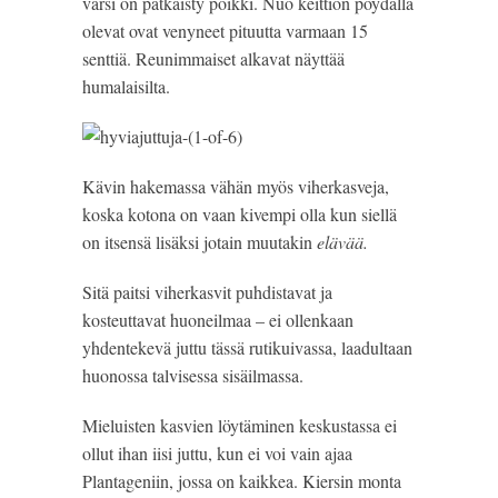
varsi on pätkäisty poikki. Nuo keittiön pöydällä
olevat ovat venyneet pituutta varmaan 15
senttiä. Reunimmaiset alkavat näyttää
humalaisilta.
Kävin hakemassa vähän myös viherkasveja,
koska kotona on vaan kivempi olla kun siellä
on itsensä lisäksi jotain muutakin
elävää.
Sitä paitsi viherkasvit puhdistavat ja
kosteuttavat huoneilmaa – ei ollenkaan
yhdentekevä juttu tässä rutikuivassa, laadultaan
huonossa talvisessa sisäilmassa.
Mieluisten kasvien löytäminen keskustassa ei
ollut ihan iisi juttu, kun ei voi vain ajaa
Plantageniin, jossa on kaikkea. Kiersin monta