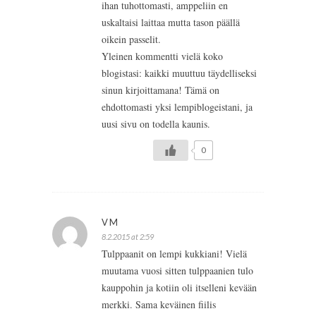
ihan tuhottomasti, amppeliin en
uskaltaisi laittaa mutta tason päällä
oikein passelit.
Yleinen kommentti vielä koko
blogistasi: kaikki muuttuu täydelliseksi
sinun kirjoittamana! Tämä on
ehdottomasti yksi lempiblogeistani, ja
uusi sivu on todella kaunis.
0
VM
8.2.2015 at 2:59
Tulppaanit on lempi kukkiani! Vielä
muutama vuosi sitten tulppaanien tulo
kauppohin ja kotiin oli itselleni kevään
merkki. Sama keväinen fiilis