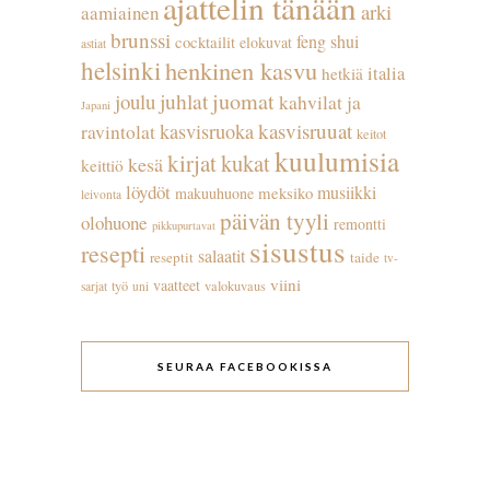
ajattelin tänään
arki
aamiainen
brunssi
feng shui
cocktailit
elokuvat
astiat
helsinki
henkinen kasvu
italia
hetkiä
juhlat
juomat
joulu
kahvilat ja
Japani
kasvisruuat
kasvisruoka
ravintolat
keitot
kuulumisia
kirjat
kukat
kesä
keittiö
löydöt
musiikki
meksiko
makuuhuone
leivonta
päivän tyyli
olohuone
remontti
pikkupurtavat
sisustus
resepti
salaatit
reseptit
taide
tv-
viini
vaatteet
työ
valokuvaus
sarjat
uni
SEURAA FACEBOOKISSA