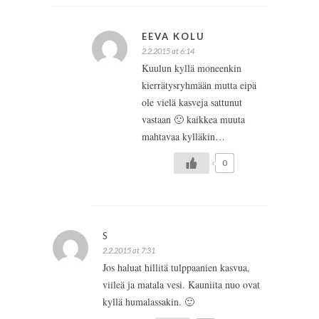
EEVA KOLU
2.2.2015 at 6:14
Kuulun kyllä moneenkin
kierrätysryhmään mutta eipä
ole vielä kasveja sattunut
vastaan 🙂 kaikkea muuta
mahtavaa kylläkin…
0
S
2.2.2015 at 7:31
Jos haluat hillitä tulppaanien kasvua,
viileä ja matala vesi. Kauniita nuo ovat
kyllä humalassakin. 🙂