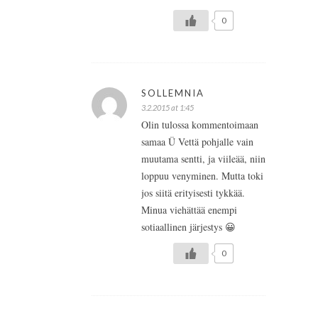
0
SOLLEMNIA
3.2.2015 at 1:45
Olin tulossa kommentoimaan
samaa Ü Vettä pohjalle vain
muutama sentti, ja viileää, niin
loppuu venyminen. Mutta toki
jos siitä erityisesti tykkää.
Minua viehättää enempi
sotiaallinen järjestys 😀
0