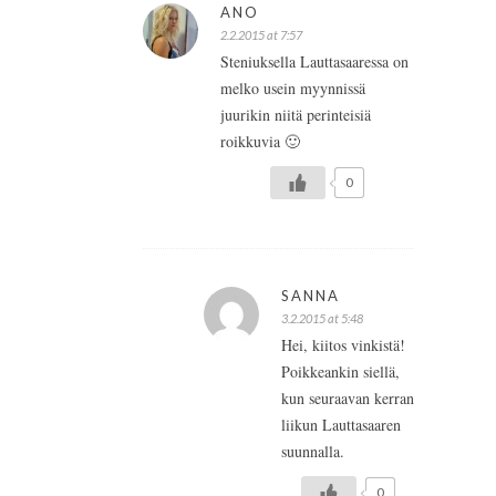
ANO
2.2.2015 at 7:57
Steniuksella Lauttasaaressa on
melko usein myynnissä
juurikin niitä perinteisiä
roikkuvia 🙂
0
SANNA
3.2.2015 at 5:48
Hei, kiitos vinkistä!
Poikkeankin siellä,
kun seuraavan kerran
liikun Lauttasaaren
suunnalla.
0