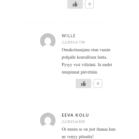
0
WILLE
2.2.2015 at 7:50
Omakotiasujana otan vaasin
pohjalle kourallisen lunta.
Pysyy vesi viileänä. Ja uudet
imupinnat päivittäin.
0
EEVA KOLU
2.2.2015 at 8:09
Oi musta se on just ihanaa kun
ne venyy pituutta!