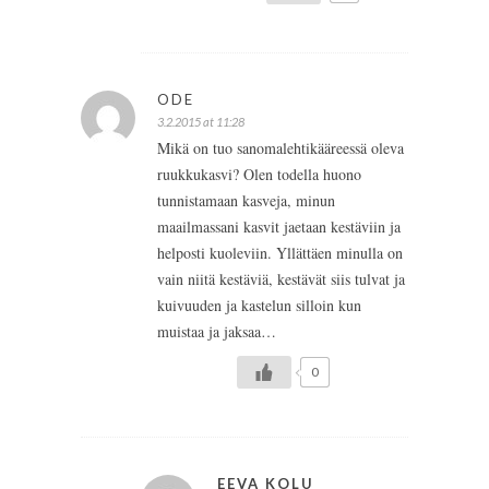
ODE
3.2.2015 at 11:28
Mikä on tuo sanomalehtikääreessä oleva
ruukkukasvi? Olen todella huono
tunnistamaan kasveja, minun
maailmassani kasvit jaetaan kestäviin ja
helposti kuoleviin. Yllättäen minulla on
vain niitä kestäviä, kestävät siis tulvat ja
kuivuuden ja kastelun silloin kun
muistaa ja jaksaa…
0
EEVA KOLU