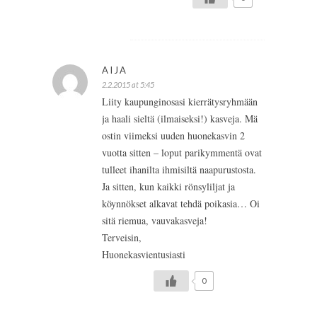
AIJA
2.2.2015 at 5:45
Liity kaupunginosasi kierrätysryhmään
ja haali sieltä (ilmaiseksi!) kasveja. Mä
ostin viimeksi uuden huonekasvin 2
vuotta sitten – loput parikymmentä ovat
tulleet ihanilta ihmisiltä naapurustosta.
Ja sitten, kun kaikki rönsyliljat ja
köynnökset alkavat tehdä poikasia… Oi
sitä riemua, vauvakasveja!
Terveisin,
Huonekasvientusiasti
0