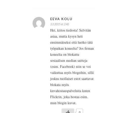
EEVA KOLU
3.2.2015 at 2:40
Hei, kiitos tiedosta! Selvitän
asiaa, mutta kysyn heti
ensimmäiseksi että luetko tätä
työpaikan koneelta? Jos firman
koneelta on blokattu
sosiaalisen median saitteja
(esim. Facebook) niin se voi
vaikuttaa myös blogeihin, sillä
joskus tuollaiset estot saattavat
blokata myös
kuvahostauspalveluita kuten
Flickrin, joka hostaa esim.
mun blogin kuvat.
0