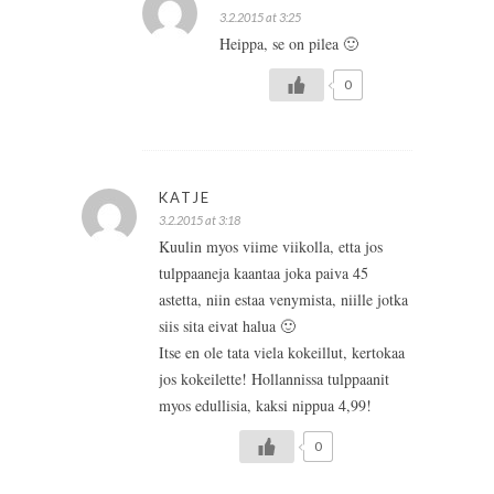
3.2.2015 at 3:25
Heippa, se on pilea 🙂
0
KATJE
3.2.2015 at 3:18
Kuulin myos viime viikolla, etta jos
tulppaaneja kaantaa joka paiva 45
astetta, niin estaa venymista, niille jotka
siis sita eivat halua 🙂
Itse en ole tata viela kokeillut, kertokaa
jos kokeilette! Hollannissa tulppaanit
myos edullisia, kaksi nippua 4,99!
0