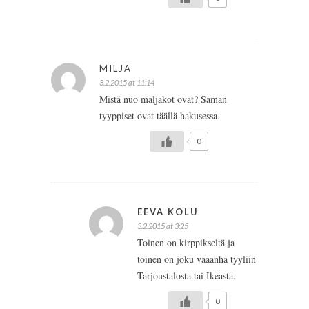
MILJA
3.2.2015 at 11:14
Mistä nuo maljakot ovat? Saman
tyyppiset ovat täällä hakusessa.
0
EEVA KOLU
3.2.2015 at 3:25
Toinen on kirppikseltä ja
toinen on joku vaaanha tyyliin
Tarjoustalosta tai Ikeasta.
0