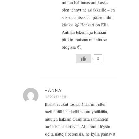
minun hallinnassani koska
olen tehnyt ne asiakkaille – en
siis enää itsekään pääse niihin
käsiksi 🙁 Henkari on Ella
Antilan tekemä ja tosiaan
pitikin muistaa mainita se
blogissa 🙂
0
HANNA
3.2.2015 at 5:01
Ihanat ruukut tosiaan! Harmi, ettei
meiltä tällä hetkellä puutu yhtäkään,
muuten hakisin Granitista samantien
tuollaisia sinertäviä. Aijemmin löysin
sieltä nättejä betonisia, ne kyllä painavat