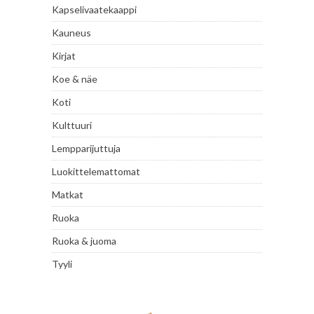
Kapselivaatekaappi
Kauneus
Kirjat
Koe & näe
Koti
Kulttuuri
Lempparijuttuja
Luokittelemattomat
Matkat
Ruoka
Ruoka & juoma
Tyyli