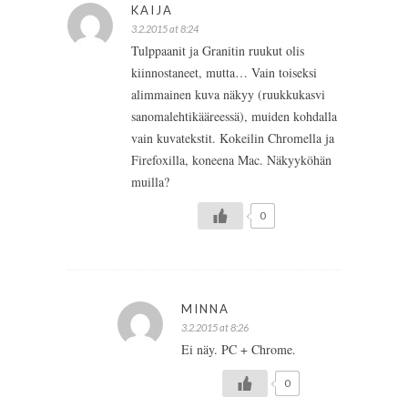
KAIJA
3.2.2015 at 8:24
Tulppaanit ja Granitin ruukut olis
kiinnostaneet, mutta… Vain toiseksi
alimmainen kuva näkyy (ruukkukasvi
sanomalehtikääreessä), muiden kohdalla
vain kuvatekstit. Kokeilin Chromella ja
Firefoxilla, koneena Mac. Näkyyköhän
muilla?
0
MINNA
3.2.2015 at 8:26
Ei näy. PC + Chrome.
0