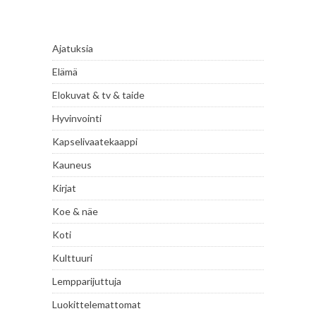
Ajatuksia
Elämä
Elokuvat & tv & taide
Hyvinvointi
Kapselivaatekaappi
Kauneus
Kirjat
Koe & näe
Koti
Kulttuuri
Lempparijuttuja
Luokittelemattomat