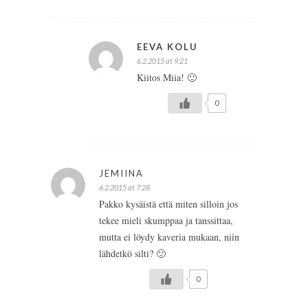
EEVA KOLU
6.2.2015 at 9:21
Kiitos Miia! 🙂
0
JEMIINA
6.2.2015 at 7:28
Pakko kysäistä että miten silloin jos
tekee mieli skumppaa ja tanssittaa,
mutta ei löydy kaveria mukaan, niin
lähdetkö silti? 🙂
0