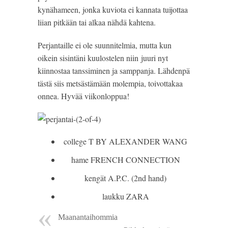
kynähameen, jonka kuviota ei kannata tuijottaa
liian pitkään tai alkaa nähdä kahtena.
Perjantaille ei ole suunnitelmia, mutta kun
oikein sisintäni kuulostelen niin juuri nyt
kiinnostaa tanssiminen ja samppanja. Lähdenpä
tästä siis metsästämään molempia, toivottakaa
onnea. Hyvää viikonloppua!
college T BY ALEXANDER WANG
hame FRENCH CONNECTION
kengät A.P.C. (2nd hand)
laukku ZARA
Maanantaihommia