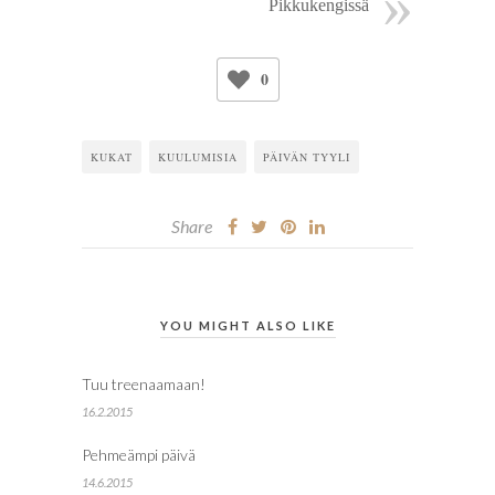
Pikkukengissä
0
KUKAT
KUULUMISIA
PÄIVÄN TYYLI
Share
YOU MIGHT ALSO LIKE
Tuu treenaamaan!
16.2.2015
Pehmeämpi päivä
14.6.2015