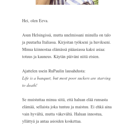
Hei, olen Eeva.
Asun Helsingissä, mutta unelmissani minulla on talo
ja puutarha Italiassa. Kirjoitan työkseni ja huvikseni.
Minua kiinnostaa elämässä pääasiassa kaksi asiaa:
totuus ja kauneus. Käytän päiväni niitä etsien.
Ajattelen usein RuPaulin lausahdusta:
Life is a banquet, but most poor suckers are starving
to death!
Se muistuttaa minua siitä, että haluan elää runsasta
elämää, sellaista joka tuntuu ja maistuu. Ei ehkä aina
vain hyvältä, mutta väkevältä. Haluan innostua,
yllättyä ja antaa asioiden koskettaa.