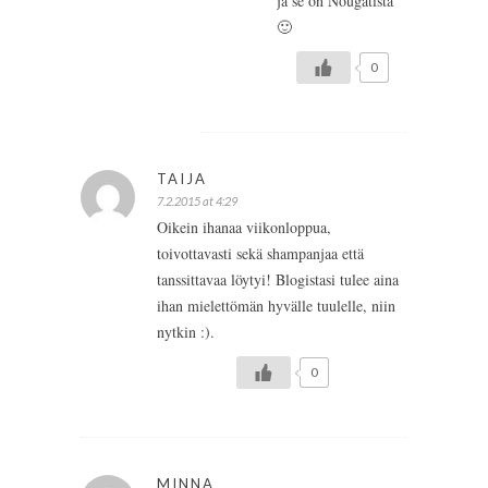
ja se on Nougatista
🙂
0
TAIJA
7.2.2015 at 4:29
Oikein ihanaa viikonloppua,
toivottavasti sekä shampanjaa että
tanssittavaa löytyi! Blogistasi tulee aina
ihan mielettömän hyvälle tuulelle, niin
nytkin :).
0
MINNA