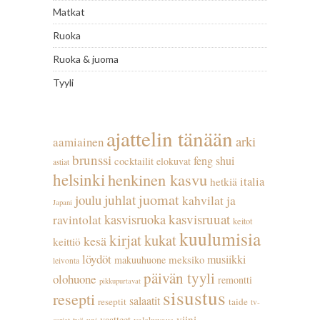
Matkat
Ruoka
Ruoka & juoma
Tyyli
ajattelin tänään
arki
aamiainen
brunssi
feng shui
cocktailit
elokuvat
astiat
helsinki
henkinen kasvu
italia
hetkiä
juhlat
juomat
joulu
kahvilat ja
Japani
kasvisruuat
kasvisruoka
ravintolat
keitot
kuulumisia
kirjat
kukat
kesä
keittiö
löydöt
musiikki
meksiko
makuuhuone
leivonta
päivän tyyli
olohuone
remontti
pikkupurtavat
sisustus
resepti
salaatit
reseptit
taide
tv-
viini
vaatteet