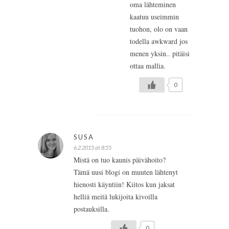
oma lähteminen
kaatuu useimmin
tuohon, olo on vaan
todella awkward jos
menen yksin.. pitäisi
ottaa mallia.
0
SUSA
6.2.2015 at 8:55
Mistä on tuo kaunis päivähoito?
Tämä uusi blogi on muuten lähtenyt
hienosti käyntiin! Kiitos kun jaksat
helliä meitä lukijoita kivoilla
postauksilla.
0