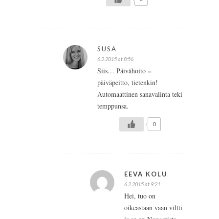
SUSA
6.2.2015 at 8:56
Siis… Päivähoito =
päiväpeitto, tietenkin!
Automaattinen sanavalinta teki
temppunsa.
0
EEVA KOLU
6.2.2015 at 9:21
Hei, tuo on
oikeastaan vaan viltti