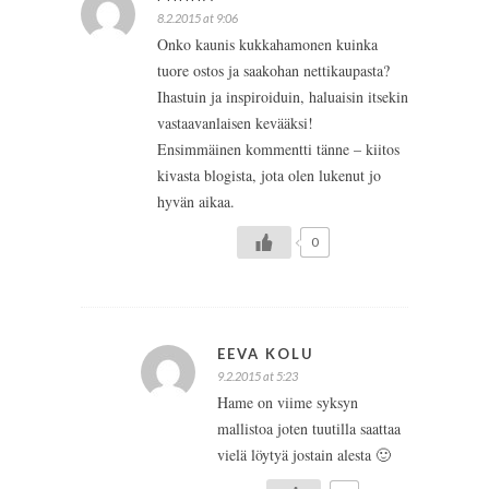
8.2.2015 at 9:06
Onko kaunis kukkahamonen kuinka
tuore ostos ja saakohan nettikaupasta?
Ihastuin ja inspiroiduin, haluaisin itsekin
vastaavanlaisen kevääksi!
Ensimmäinen kommentti tänne – kiitos
kivasta blogista, jota olen lukenut jo
hyvän aikaa.
0
EEVA KOLU
9.2.2015 at 5:23
Hame on viime syksyn
mallistoa joten tuutilla saattaa
vielä löytyä jostain alesta 🙂