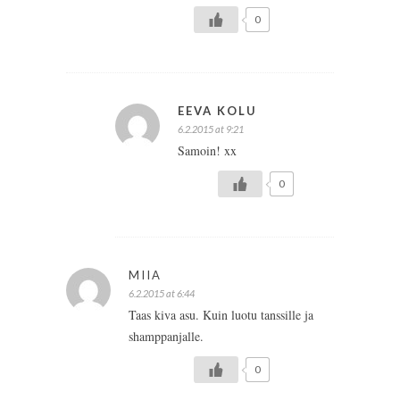
0
EEVA KOLU
6.2.2015 at 9:21
Samoin! xx
0
MIIA
6.2.2015 at 6:44
Taas kiva asu. Kuin luotu tanssille ja
shamppanjalle.
0