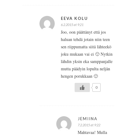
EEVA KOLU
6.2.2015 at 9:21
Joo, oon päättänyt että jos
haluan tehdä jotain niin teen
sen riippumatta siitä lähteekö
joku mukaan vai ei 🙂 Nytkin
lähdin yksin eka samppanjalle
mutta päädyin lopulta neljän
hengen porukkaan 🙂
0
JEMIINA
7.2.2015 at 9:22
Mahtavaa! Mulla