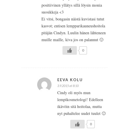
positiivinen yllätys sillä löysin monia
suosikkeja <3
Ei vitsi, bongasin näistä kuvistasi tutut
kasvot; entisen lempparikauneushoitola
pitäjän Cindyn. Luulin hänen lähteneen
muille maille, kiva jos on palannut 🙂
0
EEVA KOLU
3.9.2015 at 8:10
Cindy oli myös mun
lempikosmetologi! Edelleen
ikävöin sitä hoitolaa, mutta
nyt puhaltelee uudet tuulet 🙂
0