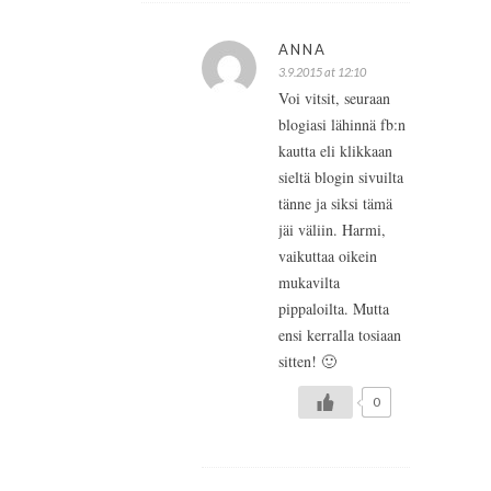
ANNA
3.9.2015 at 12:10
Voi vitsit, seuraan
blogiasi lähinnä fb:n
kautta eli klikkaan
sieltä blogin sivuilta
tänne ja siksi tämä
jäi väliin. Harmi,
vaikuttaa oikein
mukavilta
pippaloilta. Mutta
ensi kerralla tosiaan
sitten! 🙂
0