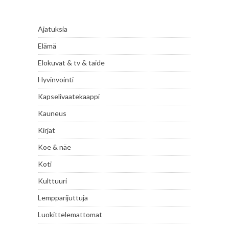
Ajatuksia
Elämä
Elokuvat & tv & taide
Hyvinvointi
Kapselivaatekaappi
Kauneus
Kirjat
Koe & näe
Koti
Kulttuuri
Lempparijuttuja
Luokittelemattomat