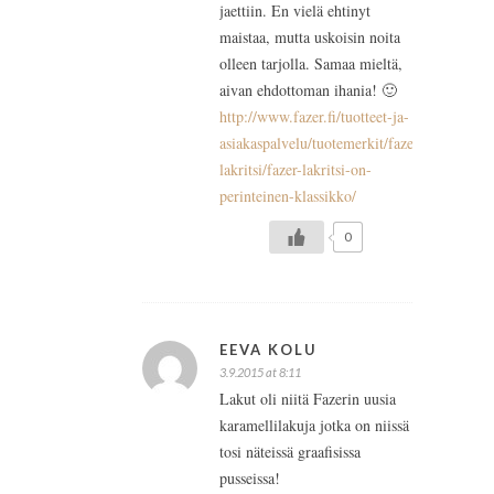
jaettiin. En vielä ehtinyt
maistaa, mutta uskoisin noita
olleen tarjolla. Samaa mieltä,
aivan ehdottoman ihania! 🙂
http://www.fazer.fi/tuotteet-ja-
asiakaspalvelu/tuotemerkit/fazer-
lakritsi/fazer-lakritsi-on-
perinteinen-klassikko/
0
EEVA KOLU
3.9.2015 at 8:11
Lakut oli niitä Fazerin uusia
karamellilakuja jotka on niissä
tosi näteissä graafisissa
pusseissa!