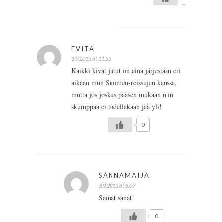
EVITA
3.9.2015 at 11:55
Kaikki kivat jutut on aina järjestään eri
aikaan mun Suomen-reissujen kanssa,
mutta jos joskus pääsen mukaan niin
skumppaa ei todellakaan jää yli!
0
SANNAMAIJA
3.9.2015 at 8:07
Samat sanat!
0