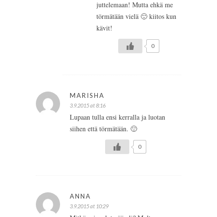
juttelemaan! Mutta ehkä me
törmätään vielä 🙂 kiitos kun
kävit!
0
MARISHA
3.9.2015 at 8:16
Lupaan tulla ensi kerralla ja luotan
siihen että törmätään. 🙂
0
ANNA
3.9.2015 at 10:29