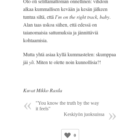
Olo oli selittämättömän onnellinen: vihdoin
alkaa kummallisen kevään ja kesän jälkeen
tuntua siltä, että
I’m on the right track, baby
.
Alan taas uskoa siihen, että edessä on
taianomaisia sattumuksia ja jännittäviä
kohtaamisia.
Mutta yhtä asiaa kyllä kummastelen: skumppaa
jäi
yli
. Miten te olette noin kunnollisia?!
Kuvat Mikko Rasila
"You know the truth by the way
it feels"
Keskiyön juoksuissa
0