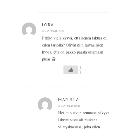
LORA
3.9.2015 at 7:35
Pakko vielä kysyä, että kenen lakuja oli
eilen tarjolla? Olivat niin taivaallisen
hyviä, että on pakko päästä ostamaan
pussi 😀
0
MARISHA
3.9.2015 at 8:08
Hei, tuo sivun reunassa näkyvä
lakritsipussi oli mukana
yllätyskassissa, joka eilen