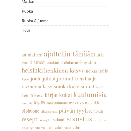
Matkat
Ruoka
Ruoka & juoma
Tyyli
ajattelin tänään
arki
aamiainen
brunssi
feng shui
cocktailit
elokuvat
astiat
helsinki
henkinen kasvu
italia
hetkiä
juhlat
juomat
joulu
kahvilat ja
Japani
kasvisruuat
kasvisruoka
ravintolat
keitot
kuulumisia
kirjat
kukat
kesä
keittiö
löydöt
musiikki
meksiko
makuuhuone
leivonta
päivän tyyli
olohuone
remontti
pikkupurtavat
sisustus
resepti
salaatit
reseptit
taide
tv-
viini
vaatteet
työ
valokuvaus
sarjat
uni