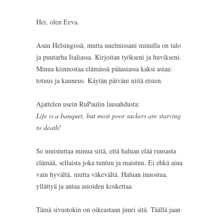
Hei, olen Eeva.
Asun Helsingissä, mutta unelmissani minulla on talo
ja puutarha Italiassa. Kirjoitan työkseni ja huvikseni.
Minua kiinnostaa elämässä pääasiassa kaksi asiaa:
totuus ja kauneus. Käytän päiväni niitä etsien.
Ajattelen usein RuPaulin lausahdusta:
Life is a banquet, but most poor suckers are starving
to death!
Se muistuttaa minua siitä, että haluan elää runsasta
elämää, sellaista joka tuntuu ja maistuu. Ei ehkä aina
vain hyvältä, mutta väkevältä. Haluan innostua,
yllättyä ja antaa asioiden koskettaa.
Tämä sivustokin on oikeastaan juuri sitä. Täällä jaan