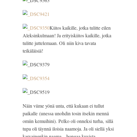
Kiitos kaikille, jotka tulitte eilen
Aleksinkulmaan! Ja erityiskiitos kaikille, jotka
tulitte juttelemaan. Oli niin kiva tavata
teikäläisiä!
Näin viime yönä unta, että kukaan ei tullut
paikalle (unessa unohdin tosin itsekin mennä
omiin kemuihini). Pelko oli onneksi turha, sillä
tupa oli täynnä iloisia naamoja. Ja oli siellä yksi
karvainenkin naama – bongaa kuvista.