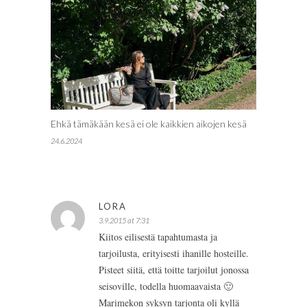
Ehkä tämäkään kesä ei ole kaikkien aikojen kesä
24.6.2024
LORA
3.9.2015 at 7:31
Kiitos eilisestä tapahtumasta ja
tarjoilusta, erityisesti ihanille hosteille.
Pisteet siitä, että toitte tarjoilut jonossa
seisoville, todella huomaavaista 🙂
Marimekon syksyn tarjonta oli kyllä