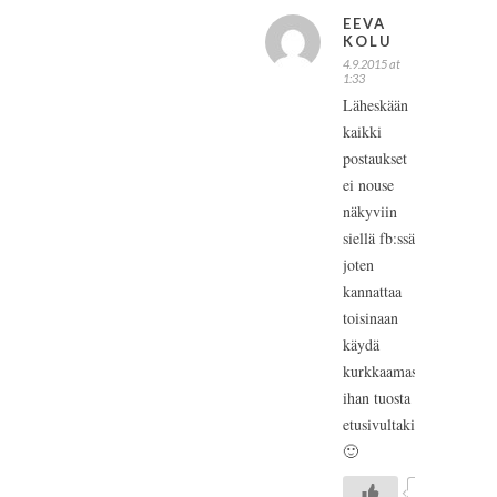
EEVA
KOLU
4.9.2015 at
1:33
Läheskään
kaikki
postaukset
ei nouse
näkyviin
siellä fb:ssä
joten
kannattaa
toisinaan
käydä
kurkkaamassa
ihan tuosta
etusivultakin
🙂
0