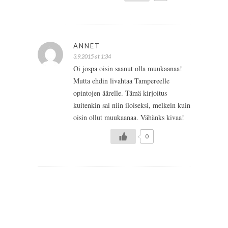
ANNET
3.9.2015 at 1:34
Oi jospa oisin saanut olla muukaanaa!
Mutta ehdin livahtaa Tampereelle
opintojen äärelle. Tämä kirjoitus
kuitenkin sai niin iloiseksi, melkein kuin
oisin ollut muukaanaa. Vähänks kivaa!
0