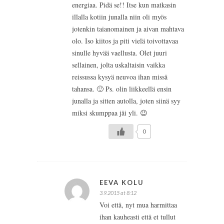
energiaa. Pidä se!! Itse kun matkasin
illalla kotiin junalla niin oli myös
jotenkin taianomainen ja aivan mahtava
olo. Iso kiitos ja piti vielä toivottavaa
sinulle hyvää vaellusta. Olet juuri
sellainen, jolta uskaltaisin vaikka
reissussa kysyä neuvoa ihan missä
tahansa. 🙂 Ps. olin liikkeellä ensin
junalla ja sitten autolla, joten siinä syy
miksi skumppaa jäi yli. 😉
0
EEVA KOLU
3.9.2015 at 8:12
Voi että, nyt mua harmittaa
ihan kauheasti että et tullut