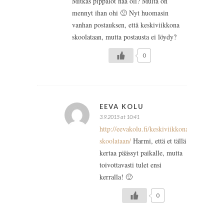
Mitkäs pippalot nää oli? Multa on
mennyt ihan ohi 🙁 Nyt huomasin
vanhan postauksen, että keskiviikkona
skoolataan, mutta postausta ei löydy?
0
EEVA KOLU
3.9.2015 at 10:41
http://eevakolu.fi/keskiviikkona-
skoolataan/
Harmi, että et tällä
kertaa päässyt paikalle, mutta
toivottavasti tulet ensi
kerralla! 🙂
0