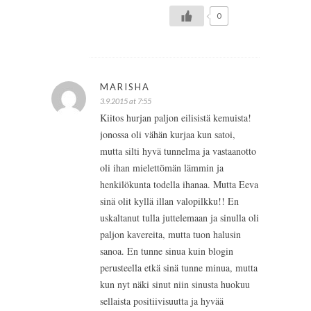
0
MARISHA
3.9.2015 at 7:55
Kiitos hurjan paljon eilisistä kemuista!
jonossa oli vähän kurjaa kun satoi,
mutta silti hyvä tunnelma ja vastaanotto
oli ihan mielettömän lämmin ja
henkilökunta todella ihanaa. Mutta Eeva
sinä olit kyllä illan valopilkku!! En
uskaltanut tulla juttelemaan ja sinulla oli
paljon kavereita, mutta tuon halusin
sanoa. En tunne sinua kuin blogin
perusteella etkä sinä tunne minua, mutta
kun nyt näki sinut niin sinusta huokuu
sellaista positiivisuutta ja hyvää