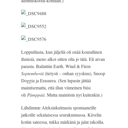
alennuskoodi-kohtaan.)
Loppuillasta, kun jäljellä oli enää kourallinen
ihmisiä, meno alkoi sitten olla jo tätä. Eli aivan
parasta. Bailattiin Earth, Wind & Firen
Septemberiä
(tietysti – onhan syyskuu), Snoop
Doggia ja Erasurea. (Sen lupasin jättää
mainitsematta, että illan viimeinen biisi
oli
Pämppää
. Mutta mainitsin nyt kuitenkin.)
Lähdimme Aleksinkulmasta spontaaneille
jatkoille sekalaisessa seurakunnassa. Kävelin
kotiin sateessa, tukka märkänä ja jalat rakoilla.