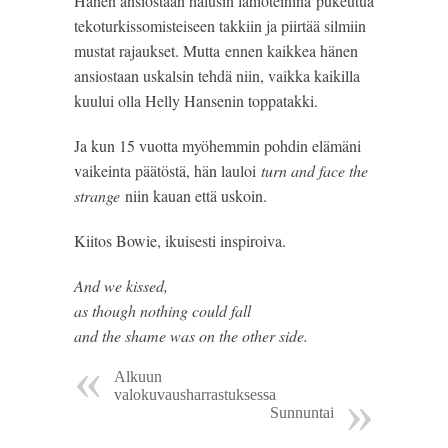
Hänen ansiostaan halusin lähiöteininä pukeutua
tekoturkissomisteiseen takkiin ja piirtää silmiin
mustat rajaukset. Mutta ennen kaikkea hänen
ansiostaan uskalsin tehdä niin, vaikka kaikilla
kuului olla Helly Hansenin toppatakki.
Ja kun 15 vuotta myöhemmin pohdin elämäni
vaikeinta päätöstä, hän lauloi
turn and face the
strange
niin kauan että uskoin.
Kiitos Bowie, ikuisesti inspiroiva.
And we kissed,
as though nothing could fall
and the shame was on the other side.
Alkuun
valokuvausharrastuksessa
Sunnuntai