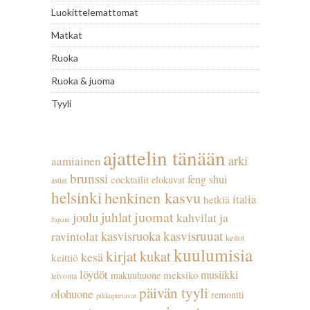
Luokittelemattomat
Matkat
Ruoka
Ruoka & juoma
Tyyli
ajattelin tänään
arki
aamiainen
brunssi
feng shui
cocktailit
elokuvat
astiat
helsinki
henkinen kasvu
italia
hetkiä
juhlat
juomat
joulu
kahvilat ja
Japani
kasvisruuat
kasvisruoka
ravintolat
keitot
kuulumisia
kirjat
kukat
kesä
keittiö
löydöt
musiikki
meksiko
makuuhuone
leivonta
päivän tyyli
olohuone
remontti
pikkupurtavat