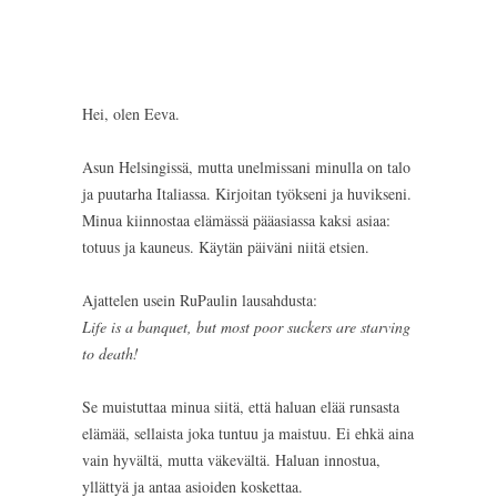
Hei, olen Eeva.
Asun Helsingissä, mutta unelmissani minulla on talo
ja puutarha Italiassa. Kirjoitan työkseni ja huvikseni.
Minua kiinnostaa elämässä pääasiassa kaksi asiaa:
totuus ja kauneus. Käytän päiväni niitä etsien.
Ajattelen usein RuPaulin lausahdusta:
Life is a banquet, but most poor suckers are starving
to death!
Se muistuttaa minua siitä, että haluan elää runsasta
elämää, sellaista joka tuntuu ja maistuu. Ei ehkä aina
vain hyvältä, mutta väkevältä. Haluan innostua,
yllättyä ja antaa asioiden koskettaa.