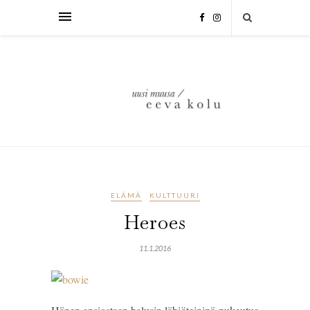
ELÄMÄ
KULTTUURI
Heroes
11.1.2016