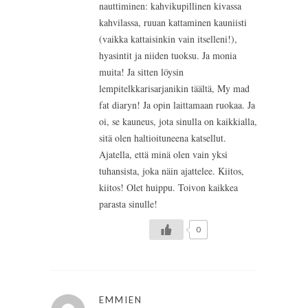
nauttiminen: kahvikupillinen kivassa
kahvilassa, ruuan kattaminen kauniisti
(vaikka kattaisinkin vain itselleni!),
hyasintit ja niiden tuoksu. Ja monia
muita! Ja sitten löysin
lempitelkkarisarjanikin täältä, My mad
fat diaryn! Ja opin laittamaan ruokaa. Ja
oi, se kauneus, jota sinulla on kaikkialla,
sitä olen haltioituneena katsellut.
Ajatella, että minä olen vain yksi
tuhansista, joka näin ajattelee. Kiitos,
kiitos! Olet huippu. Toivon kaikkea
parasta sinulle!
0
EMMIEN