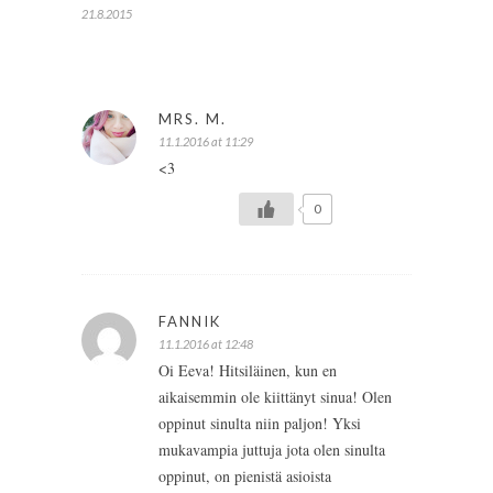
21.8.2015
MRS. M.
11.1.2016 at 11:29
<3
0
FANNIK
11.1.2016 at 12:48
Oi Eeva! Hitsiläinen, kun en
aikaisemmin ole kiittänyt sinua! Olen
oppinut sinulta niin paljon! Yksi
mukavampia juttuja jota olen sinulta
oppinut, on pienistä asioista