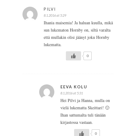
PILVI
8.1.2016 at 5:29
Ihania maisemia! Ja haluan kuulla, mikä
sun lukematon Hornby on, siltä varalta
että mullakin olisi jäänyt joku Hornby
lukematta.
0
EEVA KOLU
8.1.2016 at 5:31
Hei Pilvi ja Hanna, mulla on
vielä lukematta Skeittari! 🙂
Ihan sattumalta tuli tänään
kirjastossa vastaan.
0