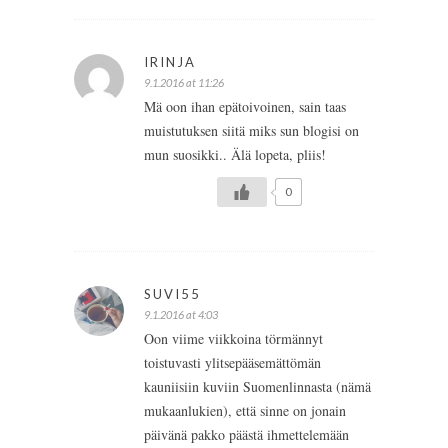
IRINJA
9.1.2016 at 11:26
Mä oon ihan epätoivoinen, sain taas
muistutuksen siitä miks sun blogisi on
mun suosikki.. Älä lopeta, pliis!
0
SUVI55
9.1.2016 at 4:03
Oon viime viikkoina törmännyt
toistuvasti ylitsepääsemättömän
kauniisiin kuviin Suomenlinnasta (nämä
mukaanlukien), että sinne on jonain
päivänä pakko päästä ihmettelemään