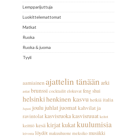
Lempparijuttuja
Luokittelemattomat
Matkat
Ruoka
Ruoka & juoma
Tyyli
ajattelin tänään
arki
aamiainen
brunssi
feng shui
cocktailit
elokuvat
astiat
helsinki
henkinen kasvu
italia
hetkiä
juhlat
juomat
joulu
kahvilat ja
Japani
kasvisruuat
kasvisruoka
ravintolat
keitot
kuulumisia
kirjat
kukat
kesä
keittiö
löydöt
musiikki
meksiko
makuuhuone
leivonta