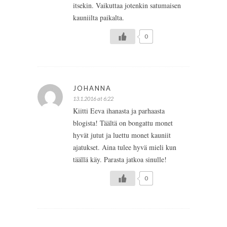
itsekin. Vaikuttaa jotenkin satumaisen
kauniilta paikalta.
0
JOHANNA
13.1.2016 at 6:22
Kiitti Eeva ihanasta ja parhaasta
blogista! Täältä on bongattu monet
hyvät jutut ja luettu monet kauniit
ajatukset. Aina tulee hyvä mieli kun
täällä käy. Parasta jatkoa sinulle!
0