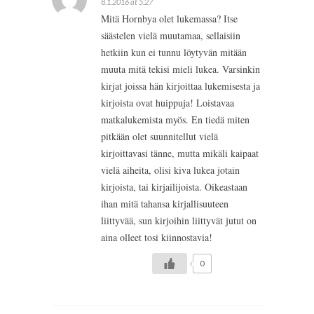
8.1.2016 at 5:27
Mitä Hornbya olet lukemassa? Itse
säästelen vielä muutamaa, sellaisiin
hetkiin kun ei tunnu löytyvän mitään
muuta mitä tekisi mieli lukea. Varsinkin
kirjat joissa hän kirjoittaa lukemisesta ja
kirjoista ovat huippuja! Loistavaa
matkalukemista myös. En tiedä miten
pitkään olet suunnitellut vielä
kirjoittavasi tänne, mutta mikäli kaipaat
vielä aiheita, olisi kiva lukea jotain
kirjoista, tai kirjailijoista. Oikeastaan
ihan mitä tahansa kirjallisuuteen
liittyvää, sun kirjoihin liittyvät jutut on
aina olleet tosi kiinnostavia!
0