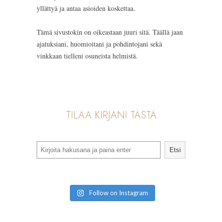
yllättyä ja antaa asioiden koskettaa.
Tämä sivustokin on oikeastaan juuri sitä. Täällä jaan
ajatuksiani, huomioitani ja pohdintojani sekä
vinkkaan tielleni osuneista helmistä.
TILAA KIRJANI TÄSTÄ
Search
Etsi
Follow on Instagram