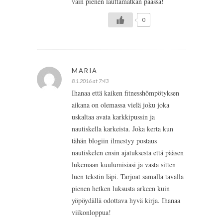
vain pienen lauttamatkan päässä!
0
MARIA
8.1.2016 at 7:43
Ihanaa että kaiken fitnesshömpötyksen
aikana on olemassa vielä joku joka
uskaltaa avata karkkipussin ja
nautiskella karkeista. Joka kerta kun
tähän blogiin ilmestyy postaus
nautiskelen ensin ajatuksesta että pääsen
lukemaan kuulumisiasi ja vasta sitten
luen tekstin läpi. Tarjoat samalla tavalla
pienen hetken luksusta arkeen kuin
yöpöydällä odottava hyvä kirja. Ihanaa
viikonloppua!