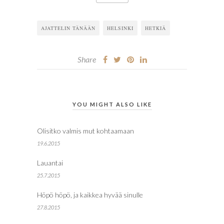
AJATTELIN TÄNÄÄN
HELSINKI
HETKIÄ
Share
YOU MIGHT ALSO LIKE
Olisitko valmis mut kohtaamaan
19.6.2015
Lauantai
25.7.2015
Höpö höpö, ja kaikkea hyvää sinulle
27.8.2015