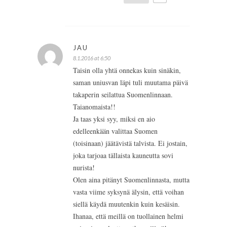
JAU
8.1.2016 at 6:50
Taisin olla yhtä onnekas kuin sinäkin,
saman uniusvan läpi tuli muutama päivä
takaperin seilattua Suomenlinnaan.
Taianomaista!!
Ja taas yksi syy, miksi en aio
edelleenkään valittaa Suomen
(toisinaan) jäätävistä talvista. Ei jostain,
joka tarjoaa tällaista kauneutta sovi
nurista!
Olen aina pitänyt Suomenlinnasta, mutta
vasta viime syksynä älysin, että voihan
siellä käydä muutenkin kuin kesäisin.
Ihanaa, että meillä on tuollainen helmi