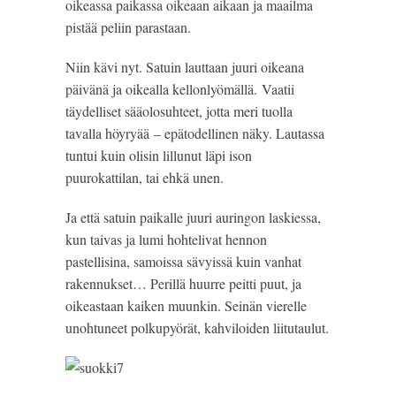
oikeassa paikassa oikeaan aikaan ja maailma
pistää peliin parastaan.
Niin kävi nyt. Satuin lauttaan juuri oikeana
päivänä ja oikealla kellonlyömällä. Vaatii
täydelliset sääolosuhteet, jotta meri tuolla
tavalla höyryää – epätodellinen näky. Lautassa
tuntui kuin olisin lillunut läpi ison
puurokattilan, tai ehkä unen.
Ja että satuin paikalle juuri auringon laskiessa,
kun taivas ja lumi hohtelivat hennon
pastellisina, samoissa sävyissä kuin vanhat
rakennukset… Perillä huurre peitti puut, ja
oikeastaan kaiken muunkin. Seinän vierelle
unohtuneet polkupyörät, kahviloiden liitutaulut.