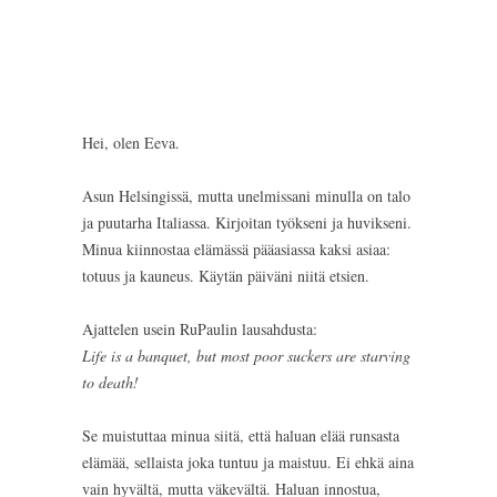
Hei, olen Eeva.
Asun Helsingissä, mutta unelmissani minulla on talo
ja puutarha Italiassa. Kirjoitan työkseni ja huvikseni.
Minua kiinnostaa elämässä pääasiassa kaksi asiaa:
totuus ja kauneus. Käytän päiväni niitä etsien.
Ajattelen usein RuPaulin lausahdusta:
Life is a banquet, but most poor suckers are starving
to death!
Se muistuttaa minua siitä, että haluan elää runsasta
elämää, sellaista joka tuntuu ja maistuu. Ei ehkä aina
vain hyvältä, mutta väkevältä. Haluan innostua,