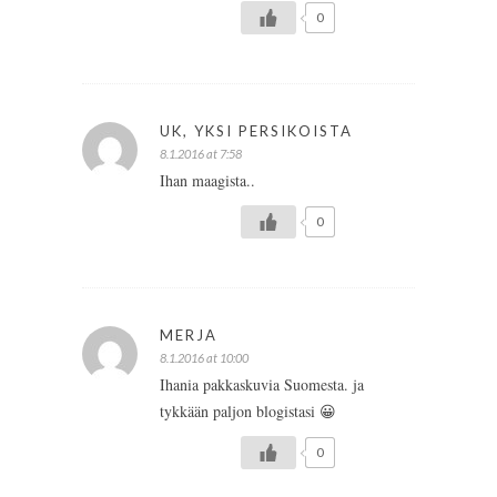
0
UK, YKSI PERSIKOISTA
8.1.2016 at 7:58
Ihan maagista..
0
MERJA
8.1.2016 at 10:00
Ihania pakkaskuvia Suomesta. ja
tykkään paljon blogistasi 😀
0