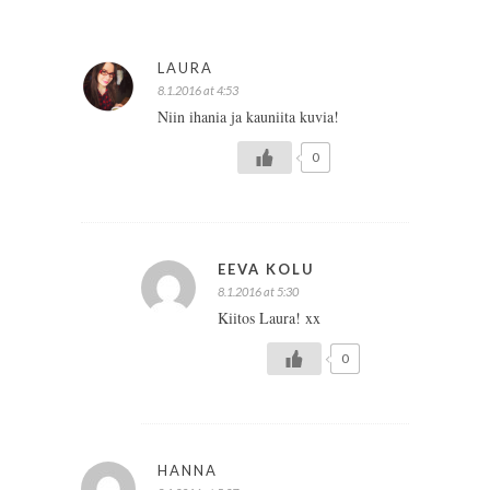
LAURA
8.1.2016 at 4:53
Niin ihania ja kauniita kuvia!
0
EEVA KOLU
8.1.2016 at 5:30
Kiitos Laura! xx
0
HANNA