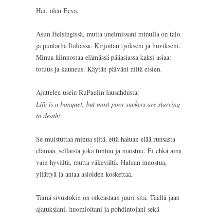
Hei, olen Eeva.
Asun Helsingissä, mutta unelmissani minulla on talo
ja puutarha Italiassa. Kirjoitan työkseni ja huvikseni.
Minua kiinnostaa elämässä pääasiassa kaksi asiaa:
totuus ja kauneus. Käytän päiväni niitä etsien.
Ajattelen usein RuPaulin lausahdusta:
Life is a banquet, but most poor suckers are starving
to death!
Se muistuttaa minua siitä, että haluan elää runsasta
elämää, sellaista joka tuntuu ja maistuu. Ei ehkä aina
vain hyvältä, mutta väkevältä. Haluan innostua,
yllättyä ja antaa asioiden koskettaa.
Tämä sivustokin on oikeastaan juuri sitä. Täällä jaan
ajatuksiani, huomioitani ja pohdintojani sekä