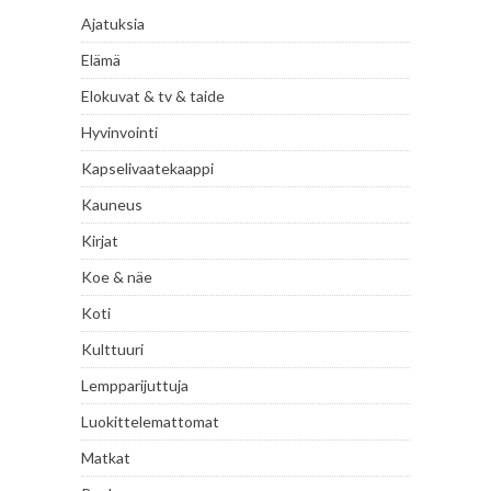
Ajatuksia
Elämä
Elokuvat & tv & taide
Hyvinvointi
Kapselivaatekaappi
Kauneus
Kirjat
Koe & näe
Koti
Kulttuuri
Lempparijuttuja
Luokittelemattomat
Matkat