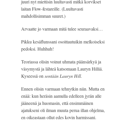
juuri nyt miettisin luultavasti mitkä korvikset 
laitan Flow-festareille. (Luultavasti 
mahdollisimman suuret.) 
Arvaatte jo varmaan mitä tulee seuraavaksi…
Pikku kesäflunssani osoittautuikin melkoiseksi 
pedoksi. Huhhuh!
Teoriassa olisin voinut uhmata päänsärkyä ja 
väsymystä ja lähteä katsomaan Lauryn Hilliä. 
Kyseessä on 
sentään Lauryn Hill. 
Ennen olisin varmaan tehnytkin niin. Mutta en 
enää: kun heräsin aamulla edelleen jyrän alle 
jääneenä ja huomasin, että ensimmäinen 
ajatukseni oli ilman muuta perua illan ohjelma, 
en oikeastaan ollut edes kovin harmissani.