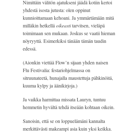
Nimittäin välitön ajatukseni jäädä kotiin kertoi 
yhdestä isosta jutusta: olen oppinut 
kunnioittamaan kehoani. Ja ymmärtämään mitä 
milläkin hetkellä 
oikeasti
 tarvitsen, vieläpä 
toimimaan sen mukaan. Joskus se vaatii hieman 
nöyryyttä. Esimerkiksi tänään tämän taudin 
edessä.
(Aionkin viettää Flow’n sijaan yhden naisen 
Flu Festivalia: festariohjelmassa on 
sitruunateetä, hunajalla maustettuja pähkinöitä, 
kuuma kylpy ja äänikirjoja.) 
Ja vaikka harmittaa missata Lauryn, tuntuu 
hemmetin hyvältä tehdä itseään kohtaan oikein.
Sanoisin, että se on loppuelämäni kannalta 
merkittävästi makeampi asia kuin yksi keikka.