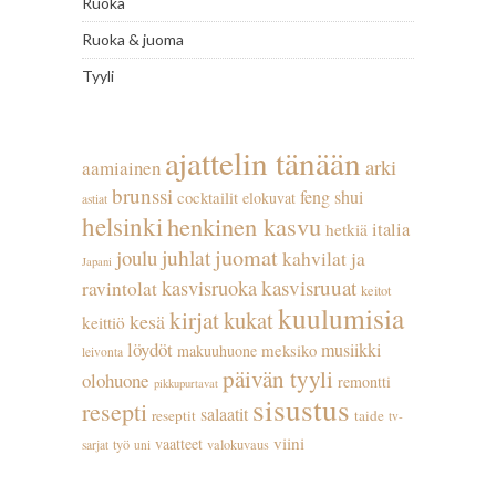
Ruoka
Ruoka & juoma
Tyyli
ajattelin tänään
arki
aamiainen
brunssi
feng shui
cocktailit
elokuvat
astiat
helsinki
henkinen kasvu
italia
hetkiä
juhlat
juomat
joulu
kahvilat ja
Japani
kasvisruuat
kasvisruoka
ravintolat
keitot
kuulumisia
kirjat
kukat
kesä
keittiö
löydöt
musiikki
meksiko
makuuhuone
leivonta
päivän tyyli
olohuone
remontti
pikkupurtavat
sisustus
resepti
salaatit
reseptit
taide
tv-
viini
vaatteet
työ
valokuvaus
sarjat
uni