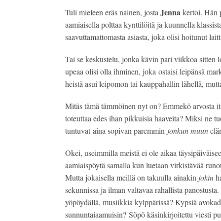
Jenna
Tuli mieleen eräs nainen, josta
kertoi. Hän p
aamiaisella polttaa kynttilöitä ja kuunnella klassi
saavuttamattomasta asiasta, joka olisi hoitunut lait
Tai se keskustelu, jonka kävin pari viikkoa sitten 
upeaa olisi olla ihminen, joka ostaisi leipänsä mar
heistä asui leipomon tai kauppahallin lähellä, mu
Mitäs tämä tämmöinen nyt on? Emmekö arvosta its
toteuttaa edes ihan pikkuisia haaveita? Miksi ne tuo
tuntuvat aina sopivan paremmin
jonkun muun
elä
Okei, useimmilla meistä ei ole aikaa täysipäiväis
aamiaispöytä samalla kun luetaan virkistävää runoutt
Mutta jokaisella meillä on takuulla ainakin
jokin
ha
sekunnissa ja ilman valtavaa rahallista panostu
yöpöydällä, musiikkia kylppärissä? Kypsiä avokadoj
sunnuntaiaamuisin? Söpö käsinkirjoitettu viesti pu