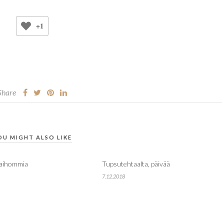
+1
Share
OU MIGHT ALSO LIKE
aihommia
Tupsutehtaalta, päivää
7.12.2018