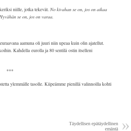
riksi niille, jotka tekevät.
No kivahan se on, jos on aikaa
Hyvähän se on, jos on varaa.
uraavana aamuna oli juuri niin upeaa kuin olin ajatellut.
oihin. Kahdella eurolla ja 80 sentilä ostin itselleni
***
tetta ylemmälle tasolle. Kiipeämme pienillä valinnoilla kohti
Täydellisen epätäydellinen
emäntä