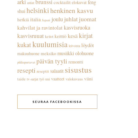
arki
brunssi
feng
cocktailit
elokuvat
astiat
helsinki
henkinen kasvu
shui
juhlat
juomat
joulu
italia
hetkiä
Japani
kasvisruoka
kahvilat ja ravintolat
kirjat
kasvisruuat
kesä
keittiö
keitot
kuulumisia
kukat
löydöt
leivonta
olohuone
musiikki
meksiko
makuuhuone
päivän tyyli
remontti
pikkupurtavat
sisustus
resepti
salaatit
reseptit
viini
vaatteet
taide
työ
valokuvaus
tv-sarjat
uni
SEURAA FACEBOOKISSA