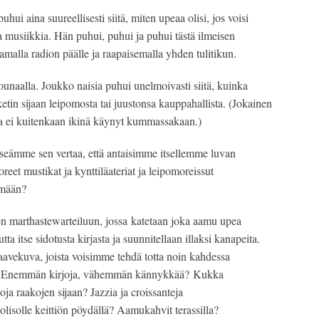
uhui aina suureellisesti siitä, miten upeaa olisi, jos voisi
sta musiikkia. Hän puhui, puhui ja puhui tästä ilmeisen
tamalla radion päälle ja raapaisemalla yhden tulitikun.
lounaalla. Joukko naisia puhui unelmoivasti siitä, kuinka
ketin sijaan leipomosta tai juustonsa kauppahallista. (Jokainen
tta ei kuitenkaan ikinä käynyt kummassakaan.)
eämme sen vertaa, että antaisimme itsellemme luvan
reet mustikat ja kynttiläateriat ja leipomoreissut
mään?
een marthastewarteiluun, jossa katetaan joka aamu upea
a itse sidotusta kirjasta ja suunnitellaan illaksi kanapeita.
avekuva, joista voisimme tehdä totta noin kahdessa
sta. Enemmän kirjoja, vähemmän kännykkää? Kukka
a raakojen sijaan? Jazzia ja croissanteja
olisolle keittiön pöydällä? Aamukahvit terassilla?