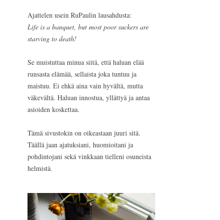
Ajattelen usein RuPaulin lausahdusta:
Life is a banquet, but most poor suckers are
starving to death!
Se muistuttaa minua siitä, että haluan elää
runsasta elämää, sellaista joka tuntuu ja
maistuu. Ei ehkä aina vain hyvältä, mutta
väkevältä. Haluan innostua, yllättyä ja antaa
asioiden koskettaa.
Tämä sivustokin on oikeastaan juuri sitä.
Täällä jaan ajatuksiani, huomioitani ja
pohdintojani sekä vinkkaan tielleni osuneista
helmistä.