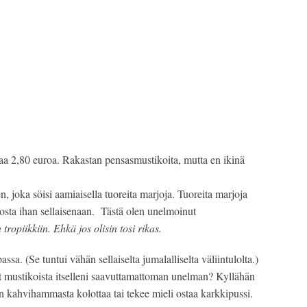
aa 2,80 euroa. Rakastan pensasmustikoita, mutta en ikinä
n, joka söisi aamiaisella tuoreita marjoja. Tuoreita marjoja
hosta ihan sellaisenaan. Tästä olen unelmoinut
ropiikkiin. Ehkä jos olisin tosi rikas.
. (Se tuntui vähän sellaiselta jumalalliselta väliintulolta.)
yt mustikoista itselleni saavuttamattoman unelman? Kyllähän
n kahvihammasta kolottaa tai tekee mieli ostaa karkkipussi.