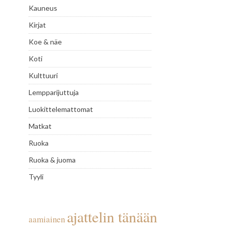
Kauneus
Kirjat
Koe & näe
Koti
Kulttuuri
Lempparijuttuja
Luokittelemattomat
Matkat
Ruoka
Ruoka & juoma
Tyyli
ajattelin tänään
aamiainen