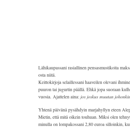
Lähikaupassani rasiallinen pensasmustikoita maks
osta niitä.
Keittokirjoja selaillessani haaveilen olevani ihmine
puuron tai jugurtin päällä. Ehkä jopa suoraan kul
vuosia. Ajattelen aina:
jos joskus muutan johonkin t
Yhtenä päivänä pysähdyin marjahyllyn eteen Alepassa
Mietin, että mitä oikein touhuan. Miksi olen tehn
minulla on lompakossani 2,80 euroa silloinkin, ku