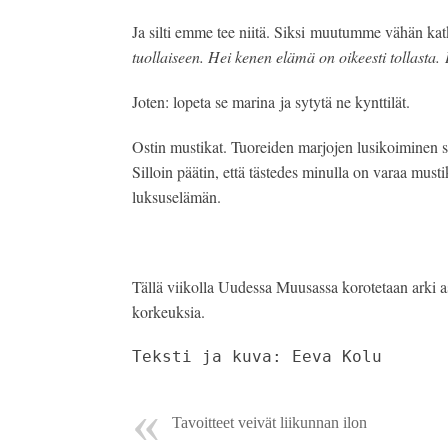
Ja silti emme tee niitä. Siksi muutumme vähän katke
tuollaiseen. Hei kenen elämä on oikeesti tollasta.
Joten: lopeta se marina ja sytytä ne kynttilät.
Ostin mustikat. Tuoreiden marjojen lusikoiminen se
Silloin päätin, että tästedes minulla on varaa mustik
luksuselämän.
Tällä viikolla Uudessa Muusassa korotetaan arki as
korkeuksia.
Teksti ja kuva: Eeva Kolu
Tavoitteet veivät liikunnan ilon