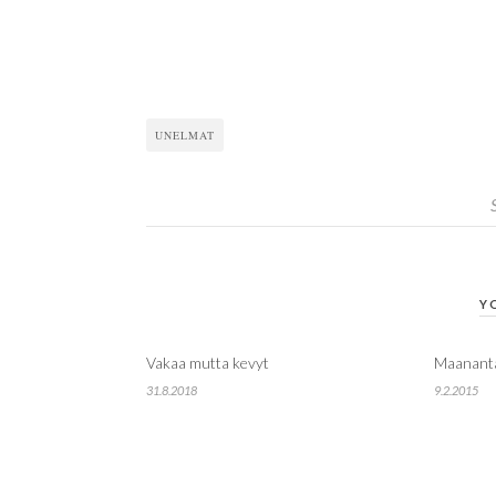
UNELMAT
Y
Vakaa mutta kevyt
Maanant
31.8.2018
9.2.2015