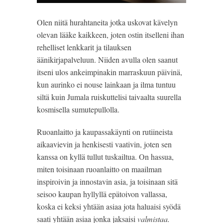
Olen niitä hurahtaneita jotka uskovat kävelyn
olevan lääke kaikkeen, joten ostin itselleni ihan
rehelliset lenkkarit ja tilauksen
äänikirjapalveluun. Niiden avulla olen saanut
itseni ulos ankeimpinakin marraskuun päivinä,
kun aurinko ei nouse lainkaan ja ilma tuntuu
siltä kuin Jumala ruiskuttelisi taivaalta suurella
kosmisella sumutepullolla.
Ruoanlaitto ja kaupassakäynti on rutiineista
aikaavievin ja henkisesti vaativin, joten sen
kanssa on kyllä tullut tuskailtua. On hassua,
miten toisinaan ruoanlaitto on maailman
inspiroivin ja innostavin asia, ja toisinaan sitä
seisoo kaupan hyllyllä epätoivon vallassa,
koska ei keksi yhtään asiaa jota haluaisi syödä
saati yhtään asiaa jonka jaksaisi
valmistaa.