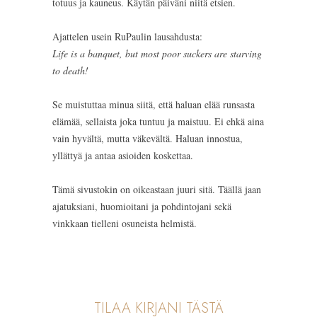
totuus ja kauneus. Käytän päiväni niitä etsien.
Ajattelen usein RuPaulin lausahdusta:
Life is a banquet, but most poor suckers are starving
to death!
Se muistuttaa minua siitä, että haluan elää runsasta
elämää, sellaista joka tuntuu ja maistuu. Ei ehkä aina
vain hyvältä, mutta väkevältä. Haluan innostua,
yllättyä ja antaa asioiden koskettaa.
Tämä sivustokin on oikeastaan juuri sitä. Täällä jaan
ajatuksiani, huomioitani ja pohdintojani sekä
vinkkaan tielleni osuneista helmistä.
TILAA KIRJANI TÄSTÄ