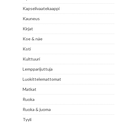
Kapselivaatekaappi
Kauneus
Kirjat
Koe & näe
Koti
Kulttuuri
Lempparijuttuja
Luokittelemattomat
Matkat
Ruoka
Ruoka & juoma
Tyyli