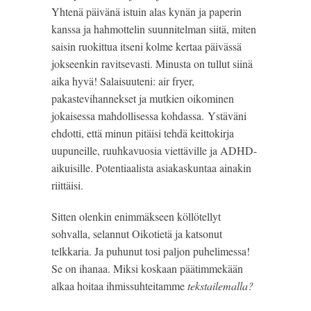
Yhtenä päivänä istuin alas kynän ja paperin
kanssa ja hahmottelin suunnitelman siitä, miten
saisin ruokittua itseni kolme kertaa päivässä
jokseenkin ravitsevasti. Minusta on tullut siinä
aika hyvä! Salaisuuteni: air fryer,
pakastevihannekset ja mutkien oikominen
jokaisessa mahdollisessa kohdassa. Ystäväni
ehdotti, että minun pitäisi tehdä keittokirja
uupuneille, ruuhkavuosia viettäville ja ADHD-
aikuisille. Potentiaalista asiakaskuntaa ainakin
riittäisi.
Sitten olenkin enimmäkseen köllötellyt
sohvalla, selannut Oikotietä ja katsonut
telkkaria. Ja puhunut tosi paljon puhelimessa!
Se on ihanaa. Miksi koskaan päätimmekään
alkaa hoitaa ihmissuhteitamme
tekstailemalla?