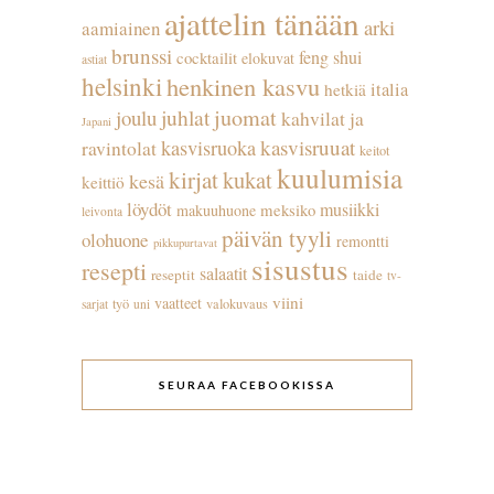
ajattelin tänään
arki
aamiainen
brunssi
feng shui
cocktailit
elokuvat
astiat
helsinki
henkinen kasvu
italia
hetkiä
juhlat
juomat
joulu
kahvilat ja
Japani
kasvisruuat
kasvisruoka
ravintolat
keitot
kuulumisia
kirjat
kukat
kesä
keittiö
löydöt
musiikki
meksiko
makuuhuone
leivonta
päivän tyyli
olohuone
remontti
pikkupurtavat
sisustus
resepti
salaatit
reseptit
taide
tv-
viini
vaatteet
työ
valokuvaus
sarjat
uni
SEURAA FACEBOOKISSA