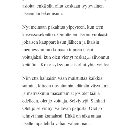
asioita, enkä silti ollut koskaan tyytyväinen
itseeni tai tekemisiini.
Nyt meinaan pakahtua ylpeyteen, kun teen
kasvissosekeittoa. Onnittelen itseäni vuolaasti
jokaisen kauppareissun jälkeen ja iltaisin
mennessäni nukkumaan tunnen itseni
voittajaksi, kun olen vienyt roskat
ja
siivonnut
keittiön. Koko syksy on siis ollut yhtä voittoa.
Niin että haluaisin vaan muistuttaa kaikkia
sairaita, kiireen uuvuttamia, elämän väsyttämiä
ja marraskuun masentamia: jos olet täällä
edelleen, olet jo voittaja. Selviytyjä. Sankari!
Olet jo selvinnyt valtavan paljosta. Olet jo
tehnyt ihan kamalasti. Ehkä on aika antaa
itselle lupa tehdä vähän vähemmän.