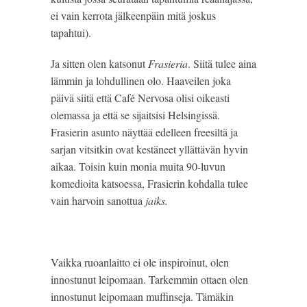
ei vain kerrota jälkeenpäin mitä joskus
tapahtui).
Ja sitten olen katsonut
Frasieria
. Siitä tulee aina
lämmin ja lohdullinen olo. Haaveilen joka
päivä siitä että Café Nervosa olisi oikeasti
olemassa ja että se sijaitsisi Helsingissä.
Frasierin asunto näyttää edelleen freesiltä ja
sarjan vitsitkin ovat kestäneet yllättävän hyvin
aikaa. Toisin kuin monia muita 90-luvun
komedioita katsoessa, Frasierin kohdalla tulee
vain harvoin sanottua
jaiks.
Vaikka ruoanlaitto ei ole inspiroinut, olen
innostunut leipomaan. Tarkemmin ottaen olen
innostunut leipomaan muffinseja. Tämäkin