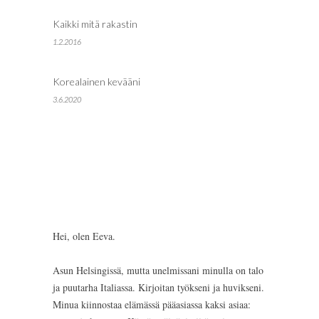
Kaikki mitä rakastin
1.2.2016
Korealainen kevääni
3.6.2020
Hei, olen Eeva.
Asun Helsingissä, mutta unelmissani minulla on talo
ja puutarha Italiassa. Kirjoitan työkseni ja huvikseni.
Minua kiinnostaa elämässä pääasiassa kaksi asiaa: