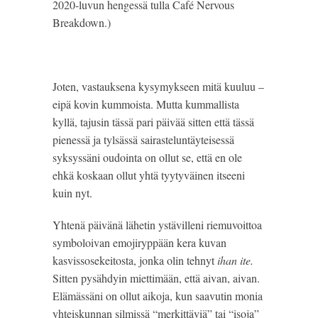
2020-luvun hengessä tulla Café Nervous
Breakdown.)
Joten, vastauksena kysymykseen mitä kuuluu –
eipä kovin kummoista. Mutta kummallista
kyllä, tajusin tässä pari päivää sitten että tässä
pienessä ja tylsässä sairasteluntäyteisessä
syksyssäni oudointa on ollut se, että en ole
ehkä koskaan ollut yhtä tyytyväinen itseeni
kuin nyt.
Yhtenä päivänä lähetin ystävilleni riemuvoittoa
symboloivan emojiryppään kera kuvan
kasvissosekeitosta, jonka olin tehnyt
ihan ite.
Sitten pysähdyin miettimään, että aivan, aivan.
Elämässäni on ollut aikoja, kun saavutin monia
yhteiskunnan silmissä “merkittäviä” tai “isoja”