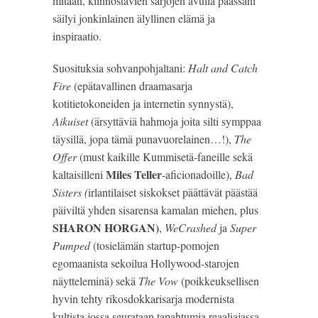
mitään, kiinnostavien sarjojen avulla päässäni
säilyi jonkinlainen älyllinen elämä ja
inspiraatio.
Suosituksia sohvanpohjaltani:
Halt and Catch
Fire
(epätavallinen draamasarja
kotitietokoneiden ja internetin synnystä),
Aikuiset
(ärsyttäviä hahmoja joita silti symppaa
täysillä, jopa tämä punavuorelainen…!),
The
Offer
(must kaikille Kummisetä-faneille sekä
Miles Teller
kaltaisilleni
-aficionadoille),
Bad
Sisters (
irlantilaiset siskokset päättävät päästää
päiviltä yhden sisarensa kamalan miehen, plus
SHARON HORGAN)
,
WeCrashed
ja
Super
Pumped
(tosielämän startup-pomojen
egomaanista sekoilua Hollywood-starojen
näytteleminä) sekä
The Vow
(poikkeuksellisen
hyvin tehty rikosdokkarisarja modernista
kultista jossa seurataan tapahtumia reaaliajassa,