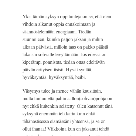
Yksi tämän syksyn oppitunteja on se, että olen
vihdoin alkanut oppia ennakoimaan ja
säännöstelemään energiaani. Tiedän
suunnilleen, kuinka paljon jaksan ja mihin
aikaan päivästä, milloin taas on pakko päästä
takaisin sohvalle levyttämään. Jos edessä on
kiperämpi ponnistus, tiedän ottaa edeltävän
päivän erityisen iisisti. Hyväksyntää,
hyväksyntää, hyväksyntää, beibi.
Väsymys tulee ja menee vähän kausittain,
mutta tuntuu että pahin aallon(sohvan)pohja on
nyt ehkä kuitenkin selätetty. Olen katsonut tänä
syksynä enemmän telkkaria kuin ehkä
tähänastisessa elämässäni yhteensä, ja se on
ollut ihanaa! Viikkoina kun en jaksanut tehdä