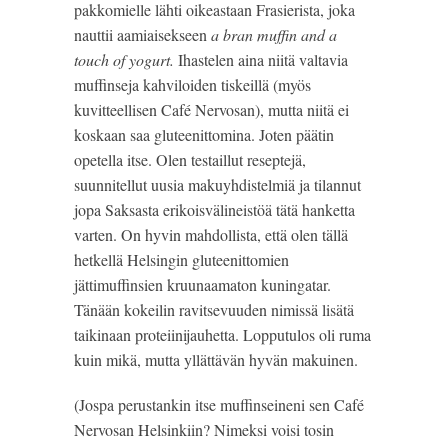
pakkomielle lähti oikeastaan Frasierista, joka
nauttii aamiaisekseen
a bran muffin and a
touch of yogurt.
Ihastelen aina niitä valtavia
muffinseja kahviloiden tiskeillä (myös
kuvitteellisen Café Nervosan), mutta niitä ei
koskaan saa gluteenittomina. Joten päätin
opetella itse. Olen testaillut reseptejä,
suunnitellut uusia makuyhdistelmiä ja tilannut
jopa Saksasta erikoisvälineistöä tätä hanketta
varten. On hyvin mahdollista, että olen tällä
hetkellä Helsingin gluteenittomien
jättimuffinsien kruunaamaton kuningatar.
Tänään kokeilin ravitsevuuden nimissä lisätä
taikinaan proteiinijauhetta. Lopputulos oli ruma
kuin mikä, mutta yllättävän hyvän makuinen.
(Jospa perustankin itse muffinseineni sen Café
Nervosan Helsinkiin? Nimeksi voisi tosin