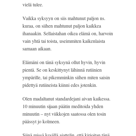
vielä tulee.
Vaikka syksyyn on siis mahtunut paljon ns.
kuraa, on siihen mahtunut paljon kaikkea
ihanaakin. Sellaistahan oikea elämä on, harvoin
vain yhtä tai toista, useimmiten kaikenlaista
samaan aikaan.
Elämäni on tänä syksynä ollut hyvin, hyvin
pientä. Se on keskittynyt lähinnä rutiinien
ympärille, tai pikemminkin siihen miten saisin
pidettyä rutiineista kiinni edes jotenkin.
Olen madaltanut standardejani aivan kaikessa.
10 minuutin sijaan päätin meditoida yhden
minuutin – nyt viikkojen saatossa olen tosin
päässyt jo kolmeen.
Siinä missä kesällä ajattelin, että kirjoitan tänä