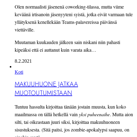
Olen normaalisti jäsenenä coworking-tilassa, mutta viime
keväänä irtisanoin jäsenyyteni syistä, jotka eivät varmaan tule
yllätyksenä kenellekään Teams-palavereissa päivänsä
viettäville.
Muutaman kuukauden jälkeen sain niskani niin pahasti
kipeäksi että ei auttanut kuin varata aika…
8.2.2021
Koti
MAKUUHUONE JATKAA
MUOTOUTUMISTAAN
Tuntuu hassulta kirjoittaa tänään jostain muusta, kun koko
maailmassa on tällä hetkellä vain
yksi puheenaihe
. Mutta aion
silti, tai oikeastaan juuri siksi, kirjoittaa makuuhuoneen
sisustuksesta. (Sitä paitsi, jos zombie-apokalypsi saapuu, on