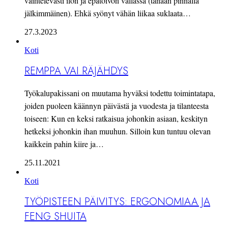
vaihtelevasti ilon ja epätoivon vallassa (tänään pinnalla
jälkimmäinen). Ehkä syönyt vähän liikaa suklaata…
27.3.2023
Koti
REMPPA VAI RÄJÄHDYS
Työkalupakissani on muutama hyväksi todettu toimintatapa,
joiden puoleen käännyn päivästä ja vuodesta ja tilanteesta
toiseen: Kun en keksi ratkaisua johonkin asiaan, keskityn
hetkeksi johonkin ihan muuhun. Silloin kun tuntuu olevan
kaikkein pahin kiire ja…
25.11.2021
Koti
TYÖPISTEEN PÄIVITYS: ERGONOMIAA JA
FENG SHUITA