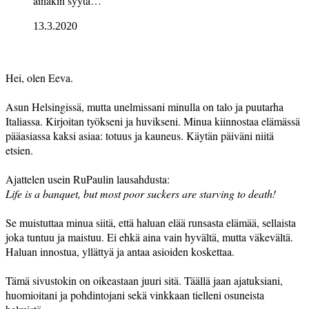
ainakin syytä…
13.3.2020
Hei, olen Eeva.
Asun Helsingissä, mutta unelmissani minulla on talo ja puutarha
Italiassa. Kirjoitan työkseni ja huvikseni. Minua kiinnostaa elämässä
pääasiassa kaksi asiaa: totuus ja kauneus. Käytän päiväni niitä
etsien.
Ajattelen usein RuPaulin lausahdusta:
Life is a banquet, but most poor suckers are starving to death!
Se muistuttaa minua siitä, että haluan elää runsasta elämää, sellaista
joka tuntuu ja maistuu. Ei ehkä aina vain hyvältä, mutta väkevältä.
Haluan innostua, yllättyä ja antaa asioiden koskettaa.
Tämä sivustokin on oikeastaan juuri sitä. Täällä jaan ajatuksiani,
huomioitani ja pohdintojani sekä vinkkaan tielleni osuneista