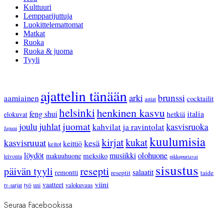
Kulttuuri
Lempparijuttuja
Luokittelemattomat
Matkat
Ruoka
Ruoka & juoma
Tyyli
ajattelin tänään
arki
brunssi
aamiainen
cocktailit
astiat
helsinki
henkinen kasvu
feng shui
italia
hetkiä
elokuvat
juhlat
juomat
joulu
kasvisruoka
kahvilat ja ravintolat
Japani
kuulumisia
kirjat
kukat
kasvisruuat
kesä
keittiö
keitot
löydöt
olohuone
musiikki
meksiko
makuuhuone
leivonta
pikkupurtavat
sisustus
resepti
päivän tyyli
salaatit
remontti
reseptit
taide
viini
vaatteet
työ
valokuvaus
tv-sarjat
uni
Seuraa Facebookissa