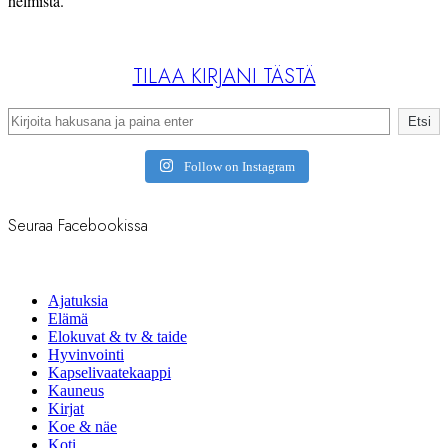
helmistä.
TILAA KIRJANI TÄSTÄ
Search
Etsi
Follow on Instagram
Seuraa Facebookissa
Ajatuksia
Elämä
Elokuvat & tv & taide
Hyvinvointi
Kapselivaatekaappi
Kauneus
Kirjat
Koe & näe
Koti