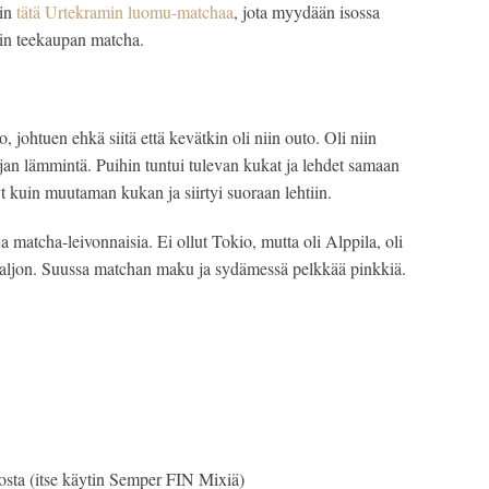
in 
tätä Urtekramin luomu-matchaa
, jota myydään isossa 
uin teekaupan matcha.
johtuen ehkä siitä että kevätkin oli niin outo. Oli niin 
rjan lämmintä. Puihin tuntui tulevan kukat ja lehdet samaan 
 kuin muutaman kukan ja siirtyi suoraan lehtiin. 
 ja matcha-leivonnaisia. Ei ollut Tokio, mutta oli Alppila, oli 
 paljon. Suussa matchan maku ja sydämessä pelkkää pinkkiä. 
eosta (itse käytin Semper FIN Mixiä)