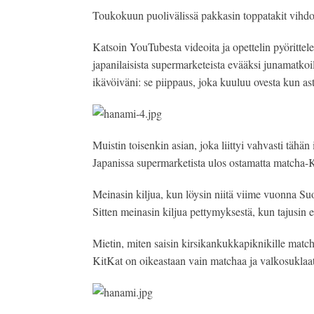
Toukokuun puolivälissä pakkasin toppatakit vihdoi
Katsoin YouTubesta videoita ja opettelin pyörittelem
japanilaisista supermarketeista evääksi junamatkoi
ikävöiväni: se piippaus, joka kuuluu ovesta kun as
Muistin toisenkin asian, joka liittyi vahvasti tähä
Japanissa supermarketista ulos ostamatta matcha-
Meinasin kiljua, kun löysin niitä viime vuonna Su
Sitten meinasin kiljua pettymyksestä, kun tajusin et
Mietin, miten saisin kirsikankukkapiknikille matc
KitKat on oikeastaan vain matchaa ja valkosuklaat