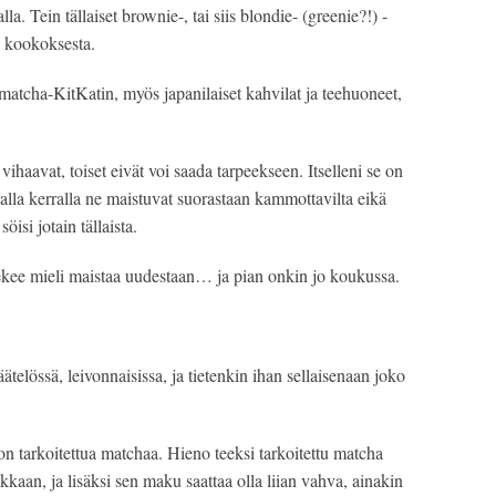
la. Tein tällaiset brownie-, tai siis blondie- (greenie?!) -
a kookoksesta.
atcha-KitKatin, myös japanilaiset kahvilat ja teehuoneet, 
ihaavat, toiset eivät voi saada tarpeekseen. Itselleni se on 
alla kerralla ne maistuvat suorastaan kammottavilta eikä 
si jotain tällaista.
 tekee mieli maistaa uudestaan… ja pian onkin jo koukussa.
elössä, leivonnaisissa, ja tietenkin ihan sellaisenaan joko 
n tarkoitettua matchaa. Hieno teeksi tarkoitettu matcha 
kaan, ja lisäksi sen maku saattaa olla liian vahva, ainakin 