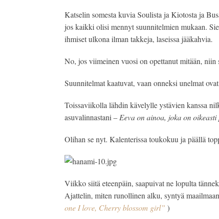
Katselin somesta kuvia Soulista ja Kiotosta ja Busani
jos kaikki olisi mennyt suunnitelmien mukaan. Siel
ihmiset ulkona ilman takkeja, laseissa jääkahvia. 
No, jos viimeinen vuosi on opettanut mitään, niin s
Suunnitelmat kaatuvat, vaan onneksi unelmat ovat
Toissaviikolla lähdin kävelylle ystävien kanssa nilk
asuvalinnastani – 
Eeva on ainoa, joka on oikeast
Olihan se nyt. Kalenterissa toukokuu ja päällä topp
Viikko siitä eteenpäin, saapuivat ne lopulta tännek
Ajattelin, miten runollinen alku, syntyä maailmaa
one I love, Cherry blossom girl”
)