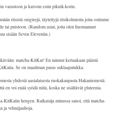
n varastoon ja kaivoin esiin piknik-korin.
ään riisistä onigirejä, täytettyjä riisikolmioita joita ostimme 
lle tai puistoon. (Random asiat, joita olen huomannut 
tuu sisään Seven Eleveniin.) 
n ikävään: matcha-KitKat! En tainnut kertaakaan päästä 
KitKatia. Se on maailman paras suklaapatukka.
omesta yhdestä aasialaisesta ruokakaupasta Hakaniemestä. 
tä en voi enää syödä niitä, koska ne sisältävät gluteenia.
ha-KitKatin hengen. Ratkaisija minussa sanoi, että matcha-
a ja vehnäjauhoja.