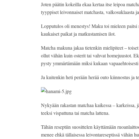
Joten päätin kokeilla ekaa kertaa itse leipoa matchal
tyyppiset leivonnaiset matchasta, valkosuklaasta j
Lopputulos oli menestys! Maku toi mieleen paitsi m
kaukaiset paikat ja matkustamisen ilot.
Matcha makuna jakaa tietenkin mielipiteet – toiset v
ollut vähän kuin osterit tai vahvat homejuustot. Ek
pysty ymmärtämään miksi kukaan vapaaehtoisesti söi
Ja kuitenkin heti perään herää outo kiinnostus ja
Nykyään rakastan matchaa kaikessa – karkeissa, jäät
teeksi vispattuna tai matcha lattena. 
Tähän reseptiin suosittelen käyttämään ruoanlaittoo
menee ehkä tällaisessa leivontareseptissä vähän huk