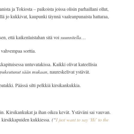
sta ja Tokiosta – paikoista joissa olisin parhaillani ollut, 
lä jo kukkivat, kaupunki täynnä vaaleanpunaista hattaraa, 
en, että kaikenlaistahan sitä voi 
suunnitella
…
 vahvempaa sorttia. 
kapituisessa untuvatakissa. Kaikki olivat kateellisia 
i pukeutunut sään mukaan
, naureskelivat ystävät.
atakki. Päässä silti pelkkiä kirsikankukkia.
in. Kirsikankukat ja ihan oikea kevät. Ystäväni sai vauvan. 
n kirsikkapuiden kukkiessa. 
(“
I just want to say ‘Hi’ to the 