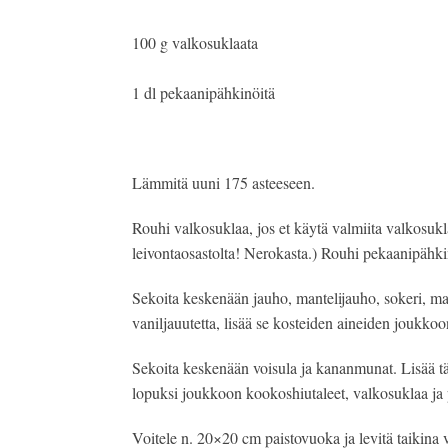
100 g valkosuklaata
1 dl pekaanipähkinöitä
Lämmitä uuni 175 asteeseen.
Rouhi valkosuklaa, jos et käytä valmiita valkosuklaa
leivontaosastolta! Nerokasta.) Rouhi pekaanipähki
Sekoita keskenään jauho, mantelijauho, sokeri, matc
vaniljauutetta, lisää se kosteiden aineiden joukkoo
Sekoita keskenään voisula ja kananmunat. Lisää tä
lopuksi joukkoon kookoshiutaleet, valkosuklaa ja
Voitele n. 20×20 cm paistovuoka ja levitä taikina 