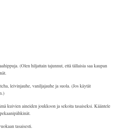
hippuja. (Olen hiljattain tajunnut, että tällaisia saa kaupan 
nät.
ha, leivinjauhe, vaniljajauhe ja suola. (Jos käytät 
n.)
mä kuivien aineiden joukkoon ja sekoita tasaiseksi. Kääntele 
 pekaanipähkinät.
vuokaan tasaisesti.