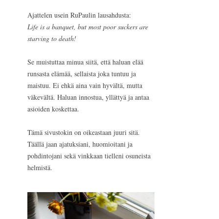
Ajattelen usein RuPaulin lausahdusta:
Life is a banquet, but most poor suckers are
starving to death!
Se muistuttaa minua siitä, että haluan elää
runsasta elämää, sellaista joka tuntuu ja
maistuu. Ei ehkä aina vain hyvältä, mutta
väkevältä. Haluan innostua, yllättyä ja antaa
asioiden koskettaa.
Tämä sivustokin on oikeastaan juuri sitä.
Täällä jaan ajatuksiani, huomioitani ja
pohdintojani sekä vinkkaan tielleni osuneista
helmistä.