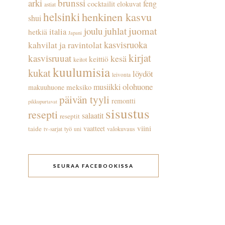
arki
brunssi
feng
cocktailit
elokuvat
astiat
helsinki
henkinen kasvu
shui
juhlat
juomat
joulu
italia
hetkiä
Japani
kasvisruoka
kahvilat ja ravintolat
kirjat
kasvisruuat
kesä
keittiö
keitot
kuulumisia
kukat
löydöt
leivonta
olohuone
musiikki
meksiko
makuuhuone
päivän tyyli
remontti
pikkupurtavat
sisustus
resepti
salaatit
reseptit
viini
vaatteet
taide
työ
valokuvaus
tv-sarjat
uni
SEURAA FACEBOOKISSA