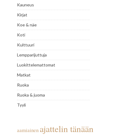
Kauneus
Kirjat
Koe & näe
Koti
Kulttuuri
Lempparijuttuja
Luokittelemattomat
Matkat
Ruoka
Ruoka & juoma
Tyyli
ajattelin tänään
aamiainen