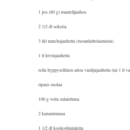
1 pss (80 g) mantelijauhoa
2 1/2 dl sokeria
3 rkl matchajauhetta (ruoanlaittolaatuista)
1 tl leivinjauhetta
reilu hyppysellinen aitoa vaniljajauhetta (tai 1 tl va
ripaus suolaa
100 g voita sulatettuna
2 kananmunaa
1 1/2 dl kookoshiutaleita