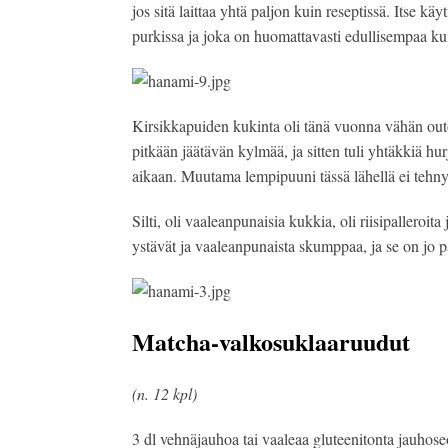
jos sitä laittaa yhtä paljon kuin reseptissä. Itse käyt
purkissa ja joka on huomattavasti edullisempaa k
Kirsikkapuiden kukinta oli tänä vuonna vähän outo, 
pitkään jäätävän kylmää, ja sitten tuli yhtäkkiä hu
aikaan. Muutama lempipuuni tässä lähellä ei tehnyt
Silti, oli vaaleanpunaisia kukkia, oli riisipalleroita
ystävät ja vaaleanpunaista skumppaa, ja se on jo
Matcha-valkosuklaaruudut
(n. 12 kpl)
3 dl vehnäjauhoa tai vaaleaa gluteenitonta jauhos