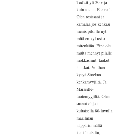
Tod’sit yli 20 v ja
kuin uudet. For real.
Olen tosissani ja
kamalaa jos kenkäsi
menis piloille nyt,
mitä en kyl usko
mitenkään. Eipä ole
multa mennyt pilalle
mokkasiinit, laukut,
hanskat. Voithan
kysyä Stockan
kenkämyyjiltä. Ja
Marseille-
tuotemyyjiltä. Olen
saanut ohjeet
kultaisella 80-luvulla
maailman
näppärimmältä
kenkänutsilta,