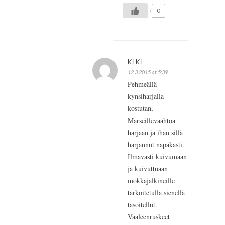
0
KIKI
12.3.2015 at 5:39
Pehmeällä
kynsiharjalla
kostutan,
Marseillevaahtoa
harjaan ja ihan sillä
harjannut napakasti.
Ilmavasti kuivumaan
ja kuivuttuaan
mokkajalkineille
tarkoitetulla sienellä
tasoitellut.
Vaaleenruskeet