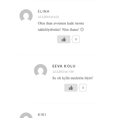
ELINA
12.3.2015 at 6:21
Olen ihan avoimen kade tuosta
takkilöydöstäsi! Niin ihana! 🙂
0
EEVA KOLU
12.3.2015 at 7:54
Se oli kyllä mieletön löytö!
0
KIKI