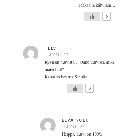
rakkaalta kälyltäni…
0
HELVI
14.3.2015 at 5:51
Kysäisin huivista… Onko huivissa mikä
materiaali?
Kaunista kevättä Sinulle!
0
EEVA KOLU
14.3.2015 at 8:41
Heippa, huivi on 100%