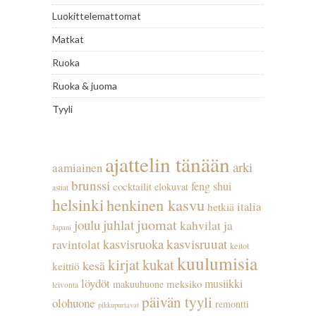
Luokittelemattomat
Matkat
Ruoka
Ruoka & juoma
Tyyli
ajattelin tänään
arki
aamiainen
brunssi
feng shui
cocktailit
elokuvat
astiat
helsinki
henkinen kasvu
italia
hetkiä
juhlat
juomat
joulu
kahvilat ja
Japani
kasvisruuat
kasvisruoka
ravintolat
keitot
kuulumisia
kirjat
kukat
kesä
keittiö
löydöt
musiikki
meksiko
makuuhuone
leivonta
päivän tyyli
olohuone
remontti
pikkupurtavat