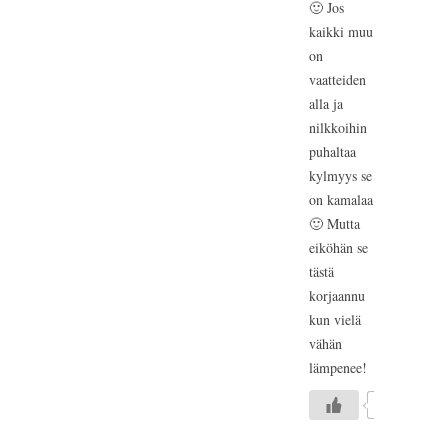
🙂 Jos
kaikki muu
on
vaatteiden
alla ja
nilkkoihin
puhaltaa
kylmyys se
on kamalaa
🙂 Mutta
eiköhän se
tästä
korjaannu
kun vielä
vähän
lämpenee!
0