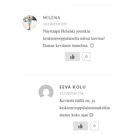
MILENA
11.3.2015 at 3:57
Näyttääpä Helsinki jotenkin
keskieurooppalaiselta näissä kuvissa!
Ihanan keväinen tunnelma. 🙂
0
EEVA KOLU
12.3.2015 at 7:56
Keväistä täällä on, ja
keskieurooppalaisemmaksikin
menee koko ajan 😉
0