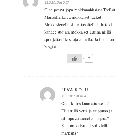
12.3.2015 at 3:57
Olen pessyt jopa mokkanahkaiset Tod’sit
Marseillella. Ja mokkaiset laukut.
Mokkasienellä sitten tasoitellut. Ja toki
kandee suojata mokkaiset uusina niillä
spreijattavilla suoja-aineilla. Ja ihana on
blogisi.
0
EEVA KOLU
12.3.2015 at 4:04
Ooh, kiitos kannustuksesta!
Eli rätillä vettä ja saippuaa ja
sit lopuksi sienellä harjaus?
Kun on kuivunut vai vielä
märkänä?