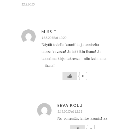
12.2.2015
MISS T
11.3.2015 at 12:20
Näytät todella kauniilta ja onniselta
tuossa kuvassa! Ja takkikin ihana! Ja
tunnelma kirjoituksessa – niin kuin aina
– ihana!
0
EEVA KOLU
11.3.2015 at 12:21
No voisentäs, kiitos kaunis! xx
0