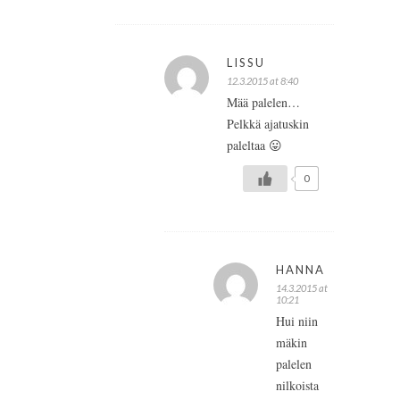
LISSU
12.3.2015 at 8:40
Mää palelen…
Pelkkä ajatuskin
paleltaa 😛
0
HANNA
14.3.2015 at
10:21
Hui niin
mäkin
palelen
nilkoista