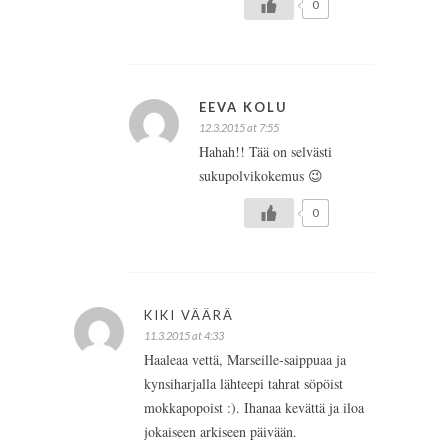
0
EEVA KOLU
12.3.2015 at 7:55
Hahah!! Tää on selvästi
sukupolvikokemus 😉
0
KIKI VÄÄRÄ
11.3.2015 at 4:33
Haaleaa vettä, Marseille-saippuaa ja
kynsiharjalla lähteepi tahrat söpöist
mokkapopoist :). Ihanaa kevättä ja iloa
jokaiseen arkiseen päivään.