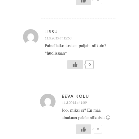
LISSU
11.3.2015 at 12:50
Painallatko tosiaan paljain nilkoin?
*huolissaan*
0
EEVA KOLU
11.3.2015 at 1:09
Joo, miksi ei? En mää
ainakaan palele nilkoista 🙂
0