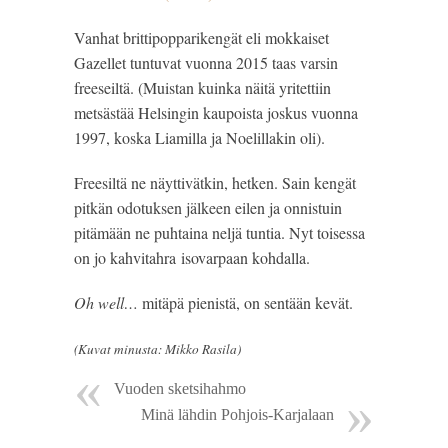
Vanhat brittipopparikengät eli mokkaiset
Gazellet tuntuvat vuonna 2015 taas varsin
freeseiltä. (Muistan kuinka näitä yritettiin
metsästää Helsingin kaupoista joskus vuonna
1997, koska Liamilla ja Noelillakin oli).
Freesiltä ne näyttivätkin, hetken. Sain kengät
pitkän odotuksen jälkeen eilen ja onnistuin
pitämään ne puhtaina neljä tuntia. Nyt toisessa
on jo kahvitahra isovarpaan kohdalla.
Oh well…
mitäpä pienistä, on sentään kevät.
(Kuvat minusta: Mikko Rasila)
Vuoden sketsihahmo
Minä lähdin Pohjois-Karjalaan