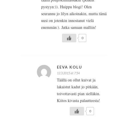
pystyyn:)). Huippu blogi! Olen
seurannu jo lilyn aikoinakin, mutta tämä
uusi on jotenkin innostanut vielä
enemmän:). Jatka samaan malliin!
0
EEVA KOLU
12.3.2015 at 7:54
Täällä on ollut kuivat ja
lakaistut kadut jo pitkään,
toivottavasti pian sielläkin.
Kiitos kivasta palautteesta!
0