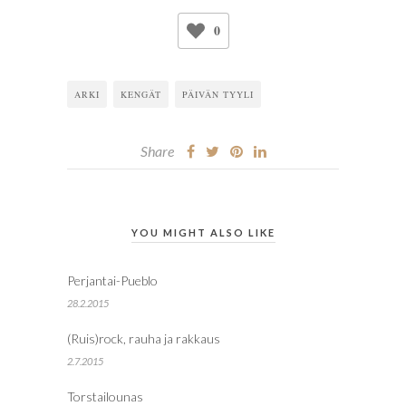
0
ARKI
KENGÄT
PÄIVÄN TYYLI
Share
YOU MIGHT ALSO LIKE
Perjantai-Pueblo
28.2.2015
(Ruis)rock, rauha ja rakkaus
2.7.2015
Torstailounas