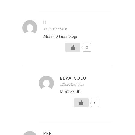
H
11.3.2015 at 4:06
Minä <3 tämä blogi
0
EEVA KOLU
12.3.2015 at 7:55
Minä <3 sä!
0
PEE