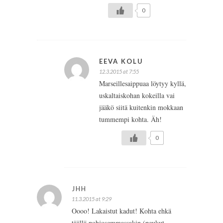
0
EEVA KOLU
12.3.2015 at 7:55
Marseillesaippuaa löytyy kyllä,
uskaltaiskohan kokeilla vai
jääkö siitä kuitenkin mokkaan
tummempi kohta. Äh!
0
JHH
11.3.2015 at 9:29
Oooo! Lakaistut kadut! Kohta ehkä
täällä pohjosemmassakin (peukut