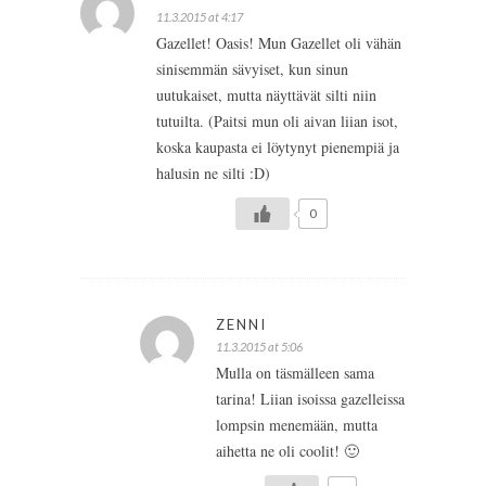
11.3.2015 at 4:17
Gazellet! Oasis! Mun Gazellet oli vähän
sinisemmän sävyiset, kun sinun
uutukaiset, mutta näyttävät silti niin
tutuilta. (Paitsi mun oli aivan liian isot,
koska kaupasta ei löytynyt pienempiä ja
halusin ne silti :D)
0
ZENNI
11.3.2015 at 5:06
Mulla on täsmälleen sama
tarina! Liian isoissa gazelleissa
lompsin menemään, mutta
aihetta ne oli coolit! 🙂