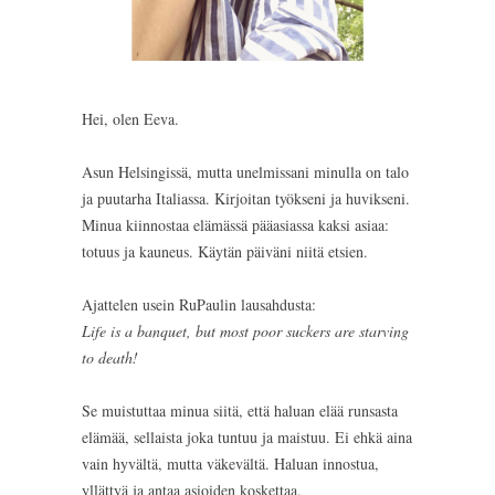
Hei, olen Eeva.
Asun Helsingissä, mutta unelmissani minulla on talo
ja puutarha Italiassa. Kirjoitan työkseni ja huvikseni.
Minua kiinnostaa elämässä pääasiassa kaksi asiaa:
totuus ja kauneus. Käytän päiväni niitä etsien.
Ajattelen usein RuPaulin lausahdusta:
Life is a banquet, but most poor suckers are starving
to death!
Se muistuttaa minua siitä, että haluan elää runsasta
elämää, sellaista joka tuntuu ja maistuu. Ei ehkä aina
vain hyvältä, mutta väkevältä. Haluan innostua,
yllättyä ja antaa asioiden koskettaa.