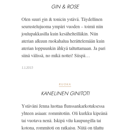
GIN & ROSE
Olen suuri gin & tonicin ystävä. Täydellinen
seurustelujuoma ympäri vuoden – toimii niin
joulupakkasilla kuin kesähelteilläkin. Niin
aterian alkuun ruokahalua herättelemään kuin
aterian loppuunkin ähkyä taltuttamaan. Ja pari
siinä välissä, no mikä nottei! Siispä…
1.1.2015
RUOKA
KANELINEN GINITOTI
Ystäväni Jenna luottaa flunssankarkotuksessa
yhteen asiaan: rommitotiin. Oli kurkku kipeänä
tai vuotava nenä. Iskipä vilu kaupungilla tai
kotona, rommitoti on ratkaisu. Niitä on tilattu