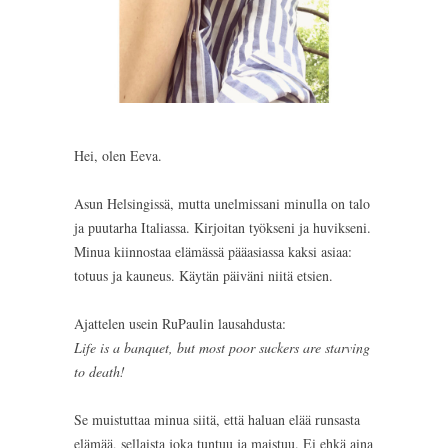
Hei, olen Eeva.
Asun Helsingissä, mutta unelmissani minulla on talo
ja puutarha Italiassa. Kirjoitan työkseni ja huvikseni.
Minua kiinnostaa elämässä pääasiassa kaksi asiaa:
totuus ja kauneus. Käytän päiväni niitä etsien.
Ajattelen usein RuPaulin lausahdusta:
Life is a banquet, but most poor suckers are starving
to death!
Se muistuttaa minua siitä, että haluan elää runsasta
elämää, sellaista joka tuntuu ja maistuu. Ei ehkä aina