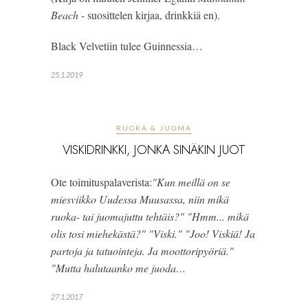
Beach
 - suosittelen kirjaa, drinkkiä en). 
Black Velvetiin tulee Guinnessia…
25.1.2019
RUOKA & JUOMA
VISKIDRINKKI, JONKA SINÄKIN JUOT
Ote toimituspalaverista:
"Kun meillä on se 
miesviikko Uudessa Muusassa, niin mikä 
ruoka- tai juomajuttu tehtäis?" "Hmm... mikä 
olis tosi miehekästä?" "Viski." "Joo! Viskiä! Ja 
partoja ja tatuointeja. Ja moottoripyöriä." 
"Mutta halutaanko me juoda…
27.1.2017