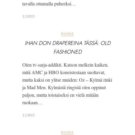
tavalla ottamalla puheeksi…
1.1.2015
RUOKA
IHAN DON DRAPEREINA TÄSSÄ: OLD
FASHIONED
Olen tv-sarja-addikti. Katson melkein kaiken,
mitä AMC ja HBO koneistostaan suoltavat,
mutta kaksi on ylitse muiden: Oz – Kylmä rinki
ja Mad Men. Kylmästä ringistä olen oppinut
paljon, mutta toistaiseksi en vielä mitään
ruokaan…
1.1.2015
RUOKA