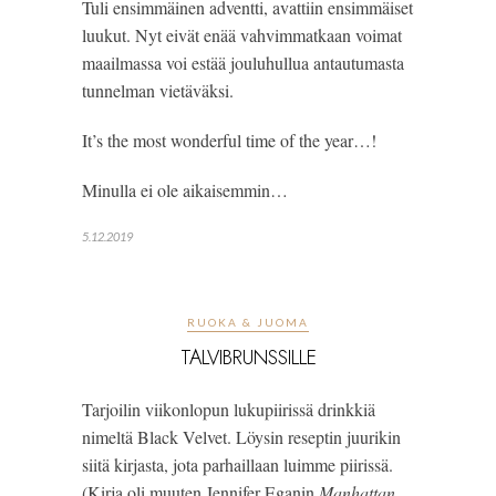
Tuli ensimmäinen adventti, avattiin ensimmäiset 
luukut. Nyt eivät enää vahvimmatkaan voimat 
maailmassa voi estää jouluhullua antautumasta 
tunnelman vietäväksi.
It’s the most wonderful time of the year…!
Minulla ei ole aikaisemmin…
5.12.2019
RUOKA & JUOMA
TALVIBRUNSSILLE
Tarjoilin viikonlopun lukupiirissä drinkkiä 
nimeltä Black Velvet. Löysin reseptin juurikin 
siitä kirjasta, jota parhaillaan luimme piirissä. 
(Kirja oli muuten Jennifer Eganin 
Manhattan 