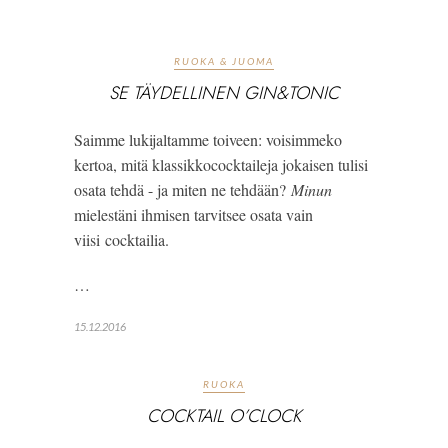
RUOKA & JUOMA
SE TÄYDELLINEN GIN&TONIC
Saimme lukijaltamme toiveen: voisimmeko 
kertoa, mitä klassikkococktaileja jokaisen tulisi 
osata tehdä - ja miten ne tehdään? 
Minun
mielestäni ihmisen tarvitsee osata vain 
viisi cocktailia.
…
15.12.2016
RUOKA
COCKTAIL O’CLOCK