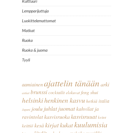
Kulttuuri
Lempparijuttuja
Luokittelemattomat
Matkat
Ruoka
Ruoka & juoma
Tyyli
ajattelin tänään
arki
aamiainen
brunssi
feng shui
cocktailit
elokuvat
astiat
helsinki
henkinen kasvu
italia
hetkiä
juomat
juhlat
joulu
kahvilat ja
Japani
kasvisruoka
kasvisruuat
ravintolat
keitot
kuulumisia
kirjat
kukat
kesä
keittiö
löydöt
musiikki