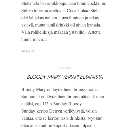
Stella teki baarimikkoajoiltaan tutun cocktailin.
Siihen tulee amarettoa ja Coca Colaa. Stella,
olet lahjakas nainen, upea ihminen ja rakas
ystävä, mutta tämä drinkki oli aivan kamala.
Vain rohkeille (ja makean ystäville). Astetta,
hmm, miten…
16.1.2015
RUOKA
BLOODY MARY VERIAPPELSIINISTA
Bloody Mary on täydellinen brunssijuoma.
Sunnuntai on täydellinen brunssipäivä. Jos en
tietäisi, että U2:n Sunday Bloody
Sunday kertoo Derryn verilöylystä, voisin
väittää, että se kertoo tästä drinkistä. Nyt kun
olen alustanut ruokapostaukseni hilpeällä