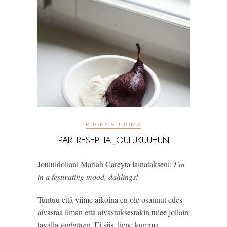
RUOKA & JUOMA
PARI RESEPTIÄ JOULUKUUHUN
Jouluidoliani Mariah Careyta lainatakseni: 
I’m 
in a festivating mood, dahlings!
Tuntuu että viime aikoina en ole osannut edes 
aivastaa ilman että aivastuksestakin tulee jollain 
tavalla
 jouluinen
. Ei siis  liene kumma,…