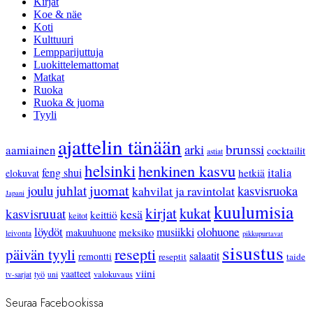
Kirjat
Koe & näe
Koti
Kulttuuri
Lempparijuttuja
Luokittelemattomat
Matkat
Ruoka
Ruoka & juoma
Tyyli
ajattelin tänään
arki
brunssi
aamiainen
cocktailit
astiat
helsinki
henkinen kasvu
feng shui
italia
hetkiä
elokuvat
juhlat
juomat
joulu
kasvisruoka
kahvilat ja ravintolat
Japani
kuulumisia
kirjat
kukat
kasvisruuat
kesä
keittiö
keitot
löydöt
olohuone
musiikki
meksiko
makuuhuone
leivonta
pikkupurtavat
sisustus
resepti
päivän tyyli
salaatit
remontti
reseptit
taide
viini
vaatteet
työ
valokuvaus
tv-sarjat
uni
Seuraa Facebookissa