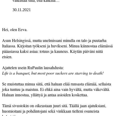
vaikuttaa siltä, että kaikilla…
30.11.2021
Hei, olen Eeva.
Asun Helsingissä, mutta unelmissani minulla on talo ja puutarha
Italiassa. Kirjoitan työkseni ja huvikseni. Minua kiinnostaa elämässä
pääasiassa kaksi asiaa: totuus ja kauneus. Käytän päiväni niitä
etsien.
Ajattelen usein RuPaulin lausahdusta:
Life is a banquet, but most poor suckers are starving to death!
Se muistuttaa minua siitä, että haluan elää runsasta elämää, sellaista
joka tuntuu ja maistuu. Ei ehkä aina vain hyvältä, mutta väkevältä.
Haluan innostua, yllättyä ja antaa asioiden koskettaa.
Tämä sivustokin on oikeastaan juuri sitä. Täällä jaan ajatuksiani,
huomioitani ja pohdintojani sekä vinkkaan tielleni osuneista