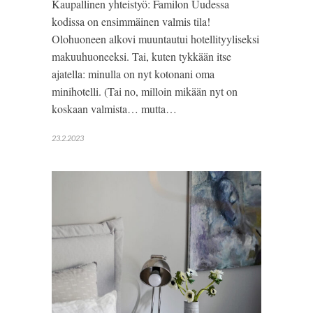
Kaupallinen yhteistyö: Familon Uudessa
kodissa on ensimmäinen valmis tila!
Olohuoneen alkovi muuntautui hotellityyliseksi
makuuhuoneeksi. Tai, kuten tykkään itse
ajatella: minulla on nyt kotonani oma
minihotelli. (Tai no, milloin mikään nyt on
koskaan valmista… mutta…
23.2.2023