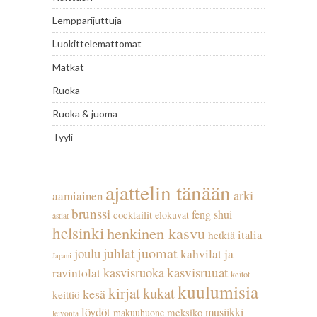
Lempparijuttuja
Luokittelemattomat
Matkat
Ruoka
Ruoka & juoma
Tyyli
ajattelin tänään
arki
aamiainen
brunssi
feng shui
cocktailit
elokuvat
astiat
helsinki
henkinen kasvu
italia
hetkiä
juhlat
juomat
joulu
kahvilat ja
Japani
kasvisruuat
kasvisruoka
ravintolat
keitot
kuulumisia
kirjat
kukat
kesä
keittiö
löydöt
musiikki
meksiko
makuuhuone
leivonta