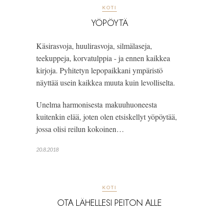
KOTI
YÖPÖYTÄ
Käsirasvoja, huulirasvoja, silmälaseja, 
teekuppeja, korvatulppia - ja ennen kaikkea 
kirjoja. Pyhitetyn lepopaikkani ympäristö 
näyttää usein kaikkea muuta kuin levolliselta.
Unelma harmonisesta makuuhuoneesta 
kuitenkin elää, joten olen etsiskellyt yöpöytää, 
jossa olisi reilun kokoinen…
20.8.2018
KOTI
OTA LÄHELLESI PEITON ALLE