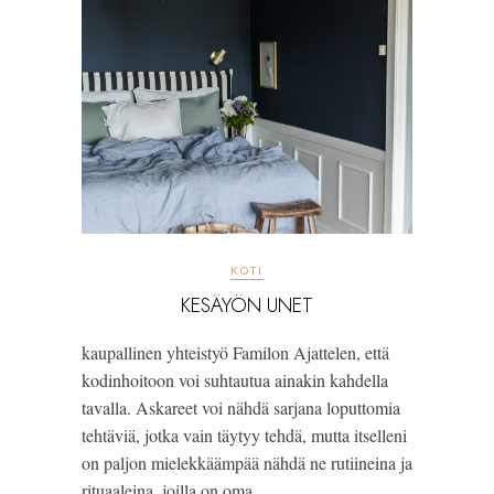
KOTI
KESÄYÖN UNET
kaupallinen yhteistyö Familon Ajattelen, että
kodinhoitoon voi suhtautua ainakin kahdella
tavalla. Askareet voi nähdä sarjana loputtomia
tehtäviä, jotka vain täytyy tehdä, mutta itselleni
on paljon mielekkäämpää nähdä ne rutiineina ja
rituaaleina, joilla on oma…