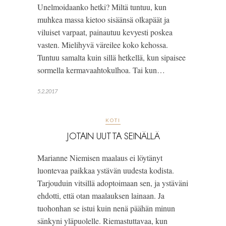
Unelmoidaanko hetki? Miltä tuntuu, kun 
muhkea massa kietoo sisäänsä olkapäät ja 
viluiset varpaat, painautuu kevyesti poskea 
vasten. Mielihyvä väreilee koko kehossa. 
Tuntuu samalta kuin sillä hetkellä, kun sipaisee 
sormella kermavaahtokulhoa. Tai kun…
5.2.2017
KOTI
JOTAIN UUTTA SEINÄLLÄ
Marianne Niemisen maalaus ei löytänyt
luontevaa paikkaa ystävän uudesta kodista.
Tarjouduin vitsillä adoptoimaan sen, ja ystäväni
ehdotti, että otan maalauksen lainaan. Ja
tuohonhan se istui kuin nenä päähän minun
sänkyni yläpuolelle. Riemastuttavaa, kun