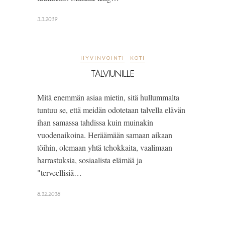
3.3.2019
HYVINVOINTI
KOTI
TALVIUNILLE
Mitä enemmän asiaa mietin, sitä hullummalta 
tuntuu se, että meidän odotetaan talvella elävän 
ihan samassa tahdissa kuin muinakin 
vuodenaikoina. Heräämään samaan aikaan 
töihin, olemaan yhtä tehokkaita, vaalimaan 
harrastuksia, sosiaalista elämää ja 
"terveellisiä…
8.12.2018