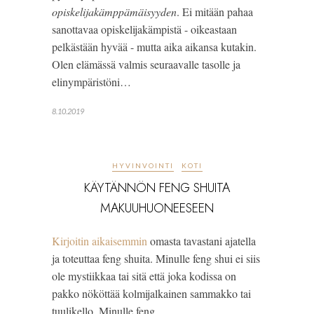
opiskelijakämppämäisyyden
. Ei mitään pahaa 
sanottavaa opiskelijakämpistä - oikeastaan 
pelkästään hyvää - mutta aika aikansa kutakin. 
Olen elämässä valmis seuraavalle tasolle ja 
elinympäristöni…
8.10.2019
HYVINVOINTI
KOTI
KÄYTÄNNÖN FENG SHUITA
MAKUUHUONEESEEN
Kirjoitin aikaisemmin 
omasta tavastani ajatella 
ja toteuttaa feng shuita. Minulle feng shui ei siis 
ole mystiikkaa tai sitä että joka kodissa on 
pakko nököttää kolmijalkainen sammakko tai 
tuulikello. Minulle feng…