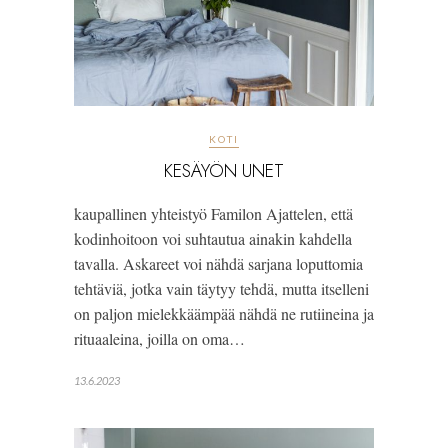
KOTI
KESÄYÖN UNET
kaupallinen yhteistyö Familon Ajattelen, että
kodinhoitoon voi suhtautua ainakin kahdella
tavalla. Askareet voi nähdä sarjana loputtomia
tehtäviä, jotka vain täytyy tehdä, mutta itselleni
on paljon mielekkäämpää nähdä ne rutiineina ja
rituaaleina, joilla on oma…
13.6.2023