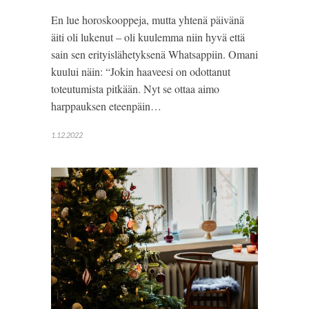
En lue horoskooppeja, mutta yhtenä päivänä
äiti oli lukenut – oli kuulemma niin hyvä että
sain sen erityislähetyksenä Whatsappiin. Omani
kuului näin: “Jokin haaveesi on odottanut
toteutumista pitkään. Nyt se ottaa aimo
harppauksen eteenpäin…
1.12.2022