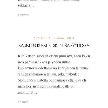
suklaata…
27.3.2023
AJATUKSIA
ELÄMÄ
KOTI
KAUNEUS KUKKII KESKENERÄISYYDESSÄ
Kun katson suoraan eteeni juuri nyt, näen kaksi
isoa pahvilaatikkoa ja yhden rullan
kuplamuovia odottamassa keräykseen taittelua.
Yhden rikkinäisen taulun, joka makoilee
olohuoneen matolla odottamassa että joku eli
minä korjaisin sen. Ikkunalaudalle on
unohtunut…
1.3.2023