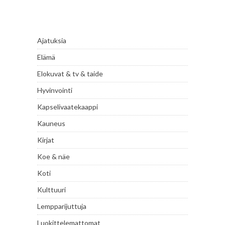
Ajatuksia
Elämä
Elokuvat & tv & taide
Hyvinvointi
Kapselivaatekaappi
Kauneus
Kirjat
Koe & näe
Koti
Kulttuuri
Lempparijuttuja
Luokittelemattomat