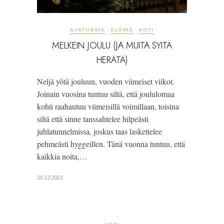
AJATUKSIA
ELÄMÄ
KOTI
MELKEIN JOULU (JA MUITA SYITÄ
HERÄTÄ)
Neljä yötä jouluun, vuoden viimeiset viikot.
Joinain vuosina tuntuu siltä, että joululomaa
kohti raahautuu viimeisillä voimillaan, toisina
siltä että sinne tanssahtelee hilpeästi
juhlatunnelmissa, joskus taas laskettelee
pehmeästi hyggeillen. Tänä vuonna tuntuu, että
kaikkia noita,…
20.12.2021