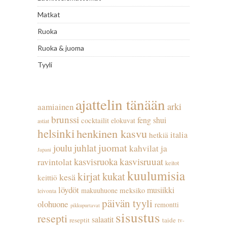
Matkat
Ruoka
Ruoka & juoma
Tyyli
ajattelin tänään
arki
aamiainen
brunssi
feng shui
cocktailit
elokuvat
astiat
helsinki
henkinen kasvu
italia
hetkiä
juhlat
juomat
joulu
kahvilat ja
Japani
kasvisruuat
kasvisruoka
ravintolat
keitot
kuulumisia
kirjat
kukat
kesä
keittiö
löydöt
musiikki
meksiko
makuuhuone
leivonta
päivän tyyli
olohuone
remontti
pikkupurtavat
sisustus
resepti
salaatit
reseptit
taide
tv-