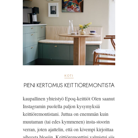
KOTI
PIENI KERTOMUS KEITTIÖREMONTISTA
kaupallinen yhteistyö Epoq-keittiöt Olen saanut
Instagramin puolella paljon kysymyksiä
keittiöremontistani. Juttua on enemmän kuin
muutaman (tai edes kymmenen) insta-stoorin
verran, joten ajattelin, että on kivempi kirjoittaa
aiheesta blogiin. Keittiöremonttini valmistui siis