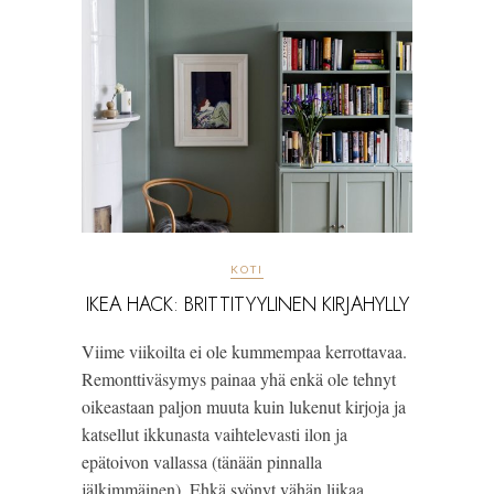
KOTI
IKEA HACK: BRITTITYYLINEN KIRJAHYLLY
Viime viikoilta ei ole kummempaa kerrottavaa.
Remonttiväsymys painaa yhä enkä ole tehnyt
oikeastaan paljon muuta kuin lukenut kirjoja ja
katsellut ikkunasta vaihtelevasti ilon ja
epätoivon vallassa (tänään pinnalla
jälkimmäinen). Ehkä syönyt vähän liikaa