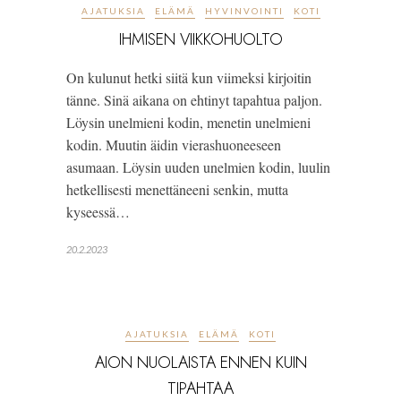
AJATUKSIA
ELÄMÄ
HYVINVOINTI
KOTI
IHMISEN VIIKKOHUOLTO
On kulunut hetki siitä kun viimeksi kirjoitin
tänne. Sinä aikana on ehtinyt tapahtua paljon.
Löysin unelmieni kodin, menetin unelmieni
kodin. Muutin äidin vierashuoneeseen
asumaan. Löysin uuden unelmien kodin, luulin
hetkellisesti menettäneeni senkin, mutta
kyseessä…
20.2.2023
AJATUKSIA
ELÄMÄ
KOTI
AION NUOLAISTA ENNEN KUIN
TIPAHTAA