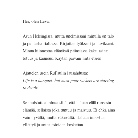
Hei, olen Eeva.
Asun Helsingissä, mutta unelmissani minulla on talo
ja puutarha Italiassa. Kirjoitan työkseni ja huvikseni.
Minua kiinnostaa elämässä pääasiassa kaksi asiaa:
totuus ja kauneus. Käytän päiväni niitä etsien.
Ajattelen usein RuPaulin lausahdusta:
Life is a banquet, but most poor suckers are starving
to death!
Se muistuttaa minua siitä, että haluan elää runsasta
elämää, sellaista joka tuntuu ja maistuu. Ei ehkä aina
vain hyvältä, mutta väkevältä. Haluan innostua,
yllättyä ja antaa asioiden koskettaa.