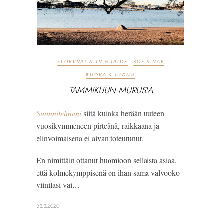
ELOKUVAT & TV & TAIDE
KOE & NÄE
RUOKA & JUOMA
TAMMIKUUN MURUSIA
Suunnitelmani
 siitä kuinka herään uuteen 
vuosikymmeneen pirteänä, raikkaana ja 
elinvoimaisena ei aivan toteutunut. 
En nimittäin ottanut huomioon sellaista asiaa, 
että kolmekymppisenä on ihan sama valvooko 
viinilasi vai…
31.1.2020