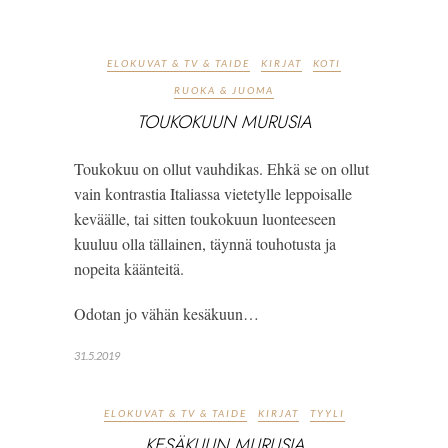
ELOKUVAT & TV & TAIDE
KIRJAT
KOTI
RUOKA & JUOMA
TOUKOKUUN MURUSIA
Toukokuu on ollut vauhdikas. Ehkä se on ollut 
vain kontrastia Italiassa vietetylle leppoisalle 
keväälle, tai sitten toukokuun luonteeseen 
kuuluu olla tällainen, täynnä touhotusta ja 
nopeita käänteitä. 
Odotan jo vähän kesäkuun…
31.5.2019
ELOKUVAT & TV & TAIDE
KIRJAT
TYYLI
KESÄKUUN MURUSIA