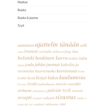
Matkat
Ruoka
Ruoka & juoma
Tyyli
ajattelin tänään
arki
aamiainen
brunssi
feng shui
cocktailit
elokuvat
astiat
helsinki
henkinen kasvu
italia
hetkiä
juomat
juhlat
joulu
kahvilat ja
Japani
kasvisruoka
kasvisruuat
ravintolat
keitot
kuulumisia
kirjat
kukat
kesä
keittiö
löydöt
musiikki
meksiko
makuuhuone
leivonta
päivän tyyli
olohuone
remontti
pikkupurtavat
sisustus
resepti
salaatit
reseptit
taide
tv-
viini
vaatteet
työ
valokuvaus
sarjat
uni