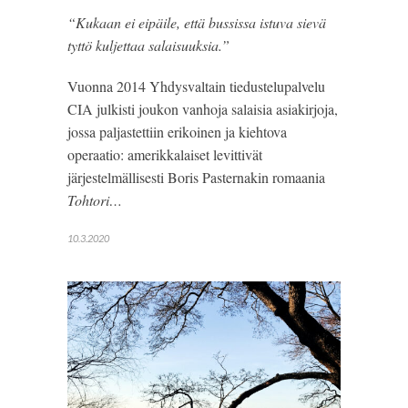
“Kukaan ei eipäile, että bussissa istuva sievä
tyttö kuljettaa salaisuuksia.”
Vuonna 2014 Yhdysvaltain tiedustelupalvelu
CIA julkisti joukon vanhoja salaisia asiakirjoja,
jossa paljastettiin erikoinen ja kiehtova
operaatio: amerikkalaiset levittivät
järjestelmällisesti Boris Pasternakin romaania
Tohtori…
10.3.2020