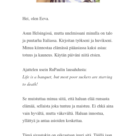
Hei, olen Eeva.
Asun Helsingissä, mutta unelmissani minulla on talo
ja puutarha Italiassa. Kirjoitan työkseni ja huvikseni.
Minua kiinnostaa elämässä pääasiassa kaksi asiaa:
totuus ja kauneus. Käytän päiväni niitä etsien.
Ajattelen usein RuPaulin lausahdusta:
Life is a banquet, but most poor suckers are starving
to death!
Se muistuttaa minua siitä, että haluan elää runsasta
elämää, sellaista joka tuntuu ja maistuu. Ei ehkä aina
vain hyvältä, mutta väkevältä. Haluan innostua,
yllättyä ja antaa asioiden koskettaa.
Tämä sivustokin on oikeastaan juuri sitä. Täällä jaan