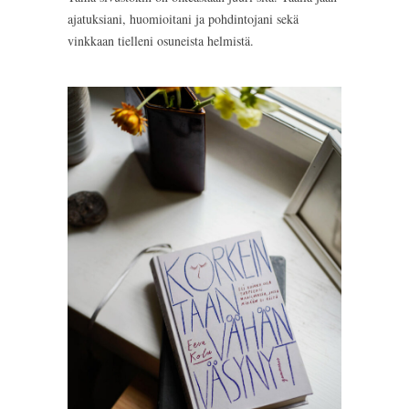
ajatuksiani, huomioitani ja pohdintojani sekä
vinkkaan tielleni osuneista helmistä.