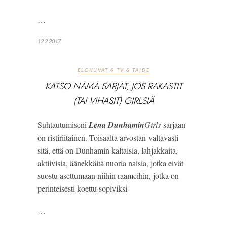
…
12.2.2017
ELOKUVAT & TV & TAIDE
KATSO NÄMÄ SARJAT, JOS RAKASTIT
(TAI VIHASIT) GIRLSIÄ
Suhtautumiseni 
Lena Dunhamin
Girls
-sarjaan 
on ristiriitainen. Toisaalta arvostan valtavasti 
sitä, että on Dunhamin kaltaisia, lahjakkaita, 
aktiivisia, äänekkäitä nuoria naisia, jotka eivät 
suostu asettumaan niihin raameihin, jotka on 
perinteisesti koettu sopiviksi
…