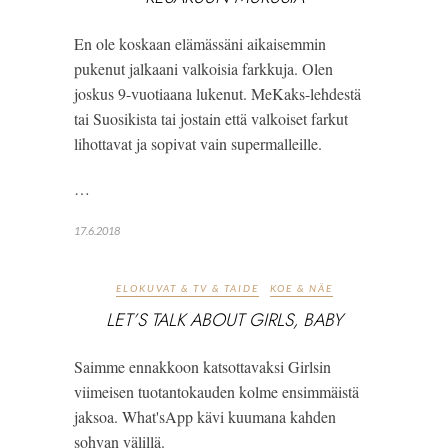
En ole koskaan elämässäni aikaisemmin 
pukenut jalkaani valkoisia farkkuja. Olen 
joskus 9-vuotiaana lukenut. MeKaks-lehdestä 
tai Suosikista tai jostain että valkoiset farkut 
lihottavat ja sopivat vain supermalleille. 
…
17.6.2018
ELOKUVAT & TV & TAIDE
KOE & NÄE
LET’S TALK ABOUT GIRLS, BABY
Saimme ennakkoon katsottavaksi Girlsin 
viimeisen tuotantokauden kolme ensimmäistä 
jaksoa. What'sApp kävi kuumana kahden 
sohvan välillä.