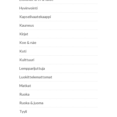
Hyvinvointi
Kapselivaatekaappi
Kauneus
Kirjat
Koe & näe
Koti
Kulttuuri
Lempparijuttuja
Luokittelemattomat
Matkat
Ruoka
Ruoka & juoma
Tyyli