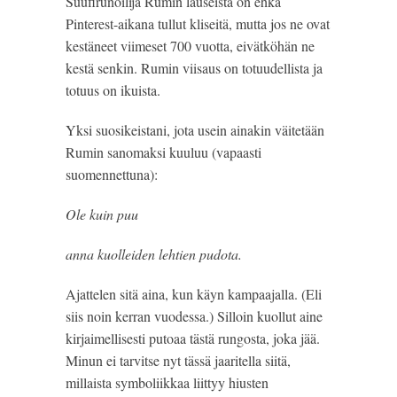
Suufirunoilija Rumin lauseista on ehkä 
Pinterest-aikana tullut kliseitä, mutta jos ne ovat 
kestäneet viimeset 700 vuotta, eivätköhän ne 
kestä senkin. Rumin viisaus on totuudellista ja 
totuus on ikuista.
Yksi suosikeistani, jota usein ainakin väitetään 
Rumin sanomaksi kuuluu (vapaasti 
suomennettuna):
Ole kuin puu
anna kuolleiden lehtien pudota.
Ajattelen sitä aina, kun käyn kampaajalla. (Eli 
siis noin kerran vuodessa.) Silloin kuollut aine 
kirjaimellisesti putoaa tästä rungosta, joka jää. 
Minun ei tarvitse nyt tässä jaaritella siitä, 
millaista symboliikkaa liittyy hiusten 