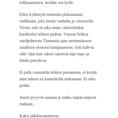
leikkaamiseen, tiedätte sen kyllä.
Eilen kyllästyin remontin piiskaamaan 
reuhkaani, joka tuntui vanhalta ja väsyneeltä. 
Tiesin, että on aika antaa viimeistenkin 
kuolleiden lehtien pudota. Varasin hetken 
mielijohteesta Timmasta ajan ensimmäiseen 
asiallisen oloiseen kampaamoon. Join kahvia 
sillä välin kun sakset sanoivat nips naps ja 
lehdet putoilivat. 
Ei pidä vastustella lehtien putoamista, ei kerätä 
niitä talteen tai kanniskella mukanaan. Ei edes 
pelätä.
Juuret pysyvät samana ja runko taipuu tarpeen 
mukaan…
Kaksi jälkihuomautusta: