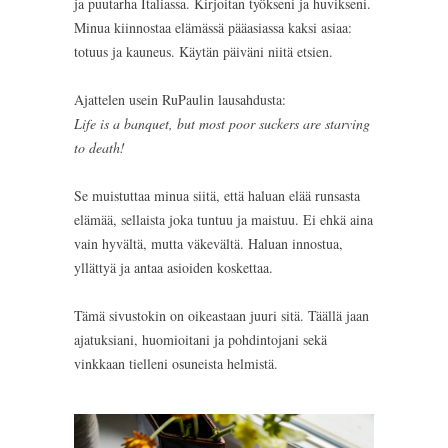
ja puutarha Italiassa. Kirjoitan työkseni ja huvikseni.
Minua kiinnostaa elämässä pääasiassa kaksi asiaa:
totuus ja kauneus. Käytän päiväni niitä etsien.
Ajattelen usein RuPaulin lausahdusta:
Life is a banquet, but most poor suckers are starving
to death!
Se muistuttaa minua siitä, että haluan elää runsasta
elämää, sellaista joka tuntuu ja maistuu. Ei ehkä aina
vain hyvältä, mutta väkevältä. Haluan innostua,
yllättyä ja antaa asioiden koskettaa.
Tämä sivustokin on oikeastaan juuri sitä. Täällä jaan
ajatuksiani, huomioitani ja pohdintojani sekä
vinkkaan tielleni osuneista helmistä.