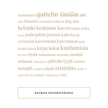
ajattelin tänään
arki
aamiainen
brunssi
feng shui
cocktailit
elokuvat
astiat
helsinki
henkinen kasvu
italia
hetkiä
juhlat
juomat
joulu
kahvilat ja
Japani
kasvisruuat
kasvisruoka
ravintolat
keitot
kuulumisia
kirjat
kukat
kesä
keittiö
löydöt
musiikki
meksiko
makuuhuone
leivonta
päivän tyyli
olohuone
remontti
pikkupurtavat
sisustus
resepti
salaatit
reseptit
taide
tv-
viini
vaatteet
työ
valokuvaus
sarjat
uni
SEURAA FACEBOOKISSA