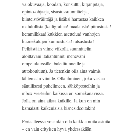
valokuvaaja, koodari, konsultti, kirjanpitäjä, 
opinto-ohjaaja, sisustussuunnittelija, 
kiinteistövälittäjä ja lisäksi harrastaa kaikkea 
mahdollista (kalligrafiaa! maalausta! piirustusta! 
keramiikkaa! kukkien asettelua! vanhojen 
huonekalujen kunnostusta! ratsastusta! 
Pelkästään viime viikolla suunnittelin 
aloittavani italiantunnit, meneväni 
ompelukurssille, balettitunneille ja 
autokouluun). Ja tietenkin olla aina valmis 
lähtemään viinille. Olla ihminen, joka vastaa 
säntillisesti puhelimeen, sähköposteihin ja 
inbox-viesteihin kaikissa eri somekanavissa. 
Jolla on aina aikaa kaikille. Ja kun on niin 
kamalasti kaikenlaisia bisnesideoitakin!
Periaatteessa voisinkin olla kaikkia noita asioita 
– en vain erityisen hyvä yhdessäkään. 