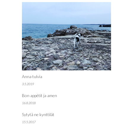
Anna tulvia
3.5.2019
Bon appétit ja amen
16.8.2018
Sytytä ne kynttilät
15.5.2017