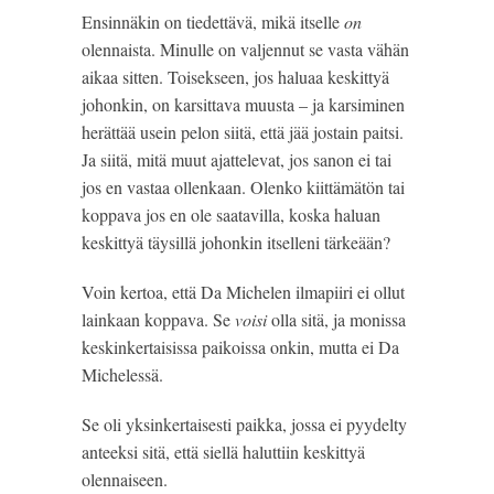
Ensinnäkin on tiedettävä, mikä itselle 
on
olennaista. Minulle on valjennut se vasta vähän 
aikaa sitten. Toisekseen, jos haluaa keskittyä 
johonkin, on karsittava muusta – ja karsiminen 
herättää usein pelon siitä, että jää jostain paitsi. 
Ja siitä, mitä muut ajattelevat, jos sanon ei tai 
jos en vastaa ollenkaan. Olenko kiittämätön tai 
koppava jos en ole saatavilla, koska haluan 
keskittyä täysillä johonkin itselleni tärkeään?
Voin kertoa, että Da Michelen ilmapiiri ei ollut 
lainkaan koppava. Se 
voisi 
olla sitä, ja monissa 
keskinkertaisissa paikoissa onkin, mutta ei Da 
Michelessä.
Se oli yksinkertaisesti paikka, jossa ei pyydelty 
anteeksi sitä, että siellä haluttiin keskittyä 
olennaiseen.