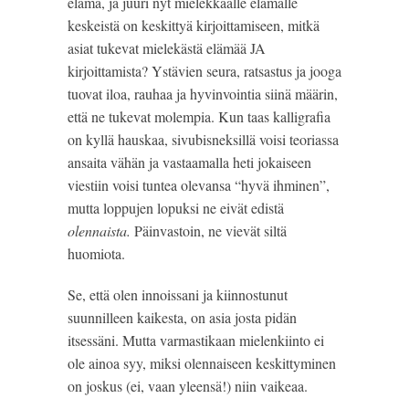
elämä, ja juuri nyt mielekkäälle elämälle 
keskeistä on keskittyä kirjoittamiseen, mitkä 
asiat tukevat mielekästä elämää JA 
kirjoittamista? Ystävien seura, ratsastus ja jooga 
tuovat iloa, rauhaa ja hyvinvointia siinä määrin, 
että ne tukevat molempia. Kun taas kalligrafia 
on kyllä hauskaa, sivubisneksillä voisi teoriassa 
ansaita vähän ja vastaamalla heti jokaiseen 
viestiin voisi tuntea olevansa “hyvä ihminen”, 
mutta loppujen lopuksi ne eivät edistä 
olennaista. 
Päinvastoin, ne vievät siltä 
huomiota.
Se, että olen innoissani ja kiinnostunut 
suunnilleen kaikesta, on asia josta pidän 
itsessäni. Mutta varmastikaan mielenkiinto ei 
ole ainoa syy, miksi olennaiseen keskittyminen 
on joskus (ei, vaan yleensä!) niin vaikeaa.