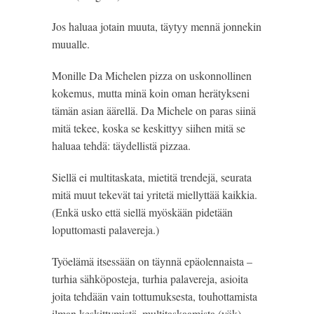
Jos haluaa jotain muuta, täytyy mennä jonnekin 
muualle.
Monille Da Michelen pizza on uskonnollinen 
kokemus, mutta minä koin oman herätykseni 
tämän asian äärellä. Da Michele on paras siinä 
mitä tekee, koska se keskittyy siihen mitä se 
haluaa tehdä: täydellistä pizzaa.
Siellä ei multitaskata, mietitä trendejä, seurata 
mitä muut tekevät tai yritetä miellyttää kaikkia. 
(Enkä usko että siellä myöskään pidetään 
loputtomasti palavereja.)
Työelämä itsessään on täynnä epäolennaista – 
turhia sähköposteja, turhia palavereja, asioita 
joita tehdään vain tottumuksesta, touhottamista 
ilman keskittymistä, multitaskaamista (yök). 