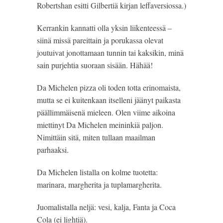
Robertshan esitti Gilbertiä kirjan leffaversiossa.)
Kerrankin kannatti olla yksin liikenteessä – 
siinä missä pareittain ja porukassa olevat 
joutuivat jonottamaan tunnin tai kaksikin, minä 
sain purjehtia suoraan sisään. Hähää!
Da Michelen pizza oli toden totta erinomaista, 
mutta se ei kuitenkaan itselleni jäänyt paikasta 
päällimmäisenä mieleen. Olen viime aikoina 
miettinyt Da Michelen meininkiä paljon. 
Nimittäin sitä, miten tullaan maailman 
parhaaksi.
Da Michelen listalla on kolme tuotetta: 
marinara, margherita ja tuplamargherita.
Juomalistalla neljä: vesi, kalja, Fanta ja Coca 
Cola (ei lightiä).