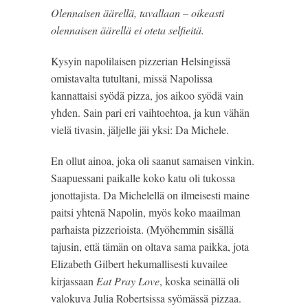
Olennaisen äärellä, tavallaan – oikeasti
olennaisen äärellä ei oteta selfieitä.
Kysyin napolilaisen pizzerian Helsingissä 
omistavalta tutultani, missä Napolissa 
kannattaisi syödä pizza, jos aikoo syödä vain 
yhden. Sain pari eri vaihtoehtoa, ja kun vähän 
vielä tivasin, jäljelle jäi yksi: Da Michele.
En ollut ainoa, joka oli saanut samaisen vinkin. 
Saapuessani paikalle koko katu oli tukossa 
jonottajista. Da Michelellä on ilmeisesti maine 
paitsi yhtenä Napolin, myös koko maailman 
parhaista pizzerioista. (Myöhemmin sisällä 
tajusin, että tämän on oltava sama paikka, jota 
Elizabeth Gilbert hekumallisesti kuvailee 
kirjassaan 
Eat Pray Love
, koska seinällä oli 
valokuva Julia Robertsissa syömässä pizzaa. 