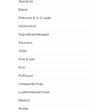
Ajatuksia
Elämä
Elokuvat & tv & taide
Hyvinvointi
Kapselivaatekaappi
Kauneus
Kirjat
Koe & näe
Koti
Kulttuuri
Lempparijuttuja
Luokittelemattomat
Matkat
Ruoka