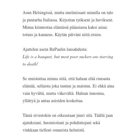
Asun Helsingissä, mutta unelmissani minulla on talo
ja puutarha Italiassa. Kirjoitan työkseni ja huvikseni.
Minua kiinnostaa elämässä pääasiassa kaksi asiaa:
totuus ja kauneus. Käytän päiväni niitä etsien.
Ajattelen usein RuPaulin lausahdusta:
Life is a banquet, but most poor suckers are starving
to death!
Se muistuttaa minua siitä, että haluan elää runsasta
elämää, sellaista joka tuntuu ja maistuu. Ei ehkä aina
vain hyvältä, mutta väkevältä. Haluan innostua,
yllättyä ja antaa asioiden koskettaa.
Tämä sivustokin on oikeastaan juuri sitä. Täällä jaan
ajatuksiani, huomioitani ja pohdintojani sekä
vinkkaan tielleni osuneista helmistä.