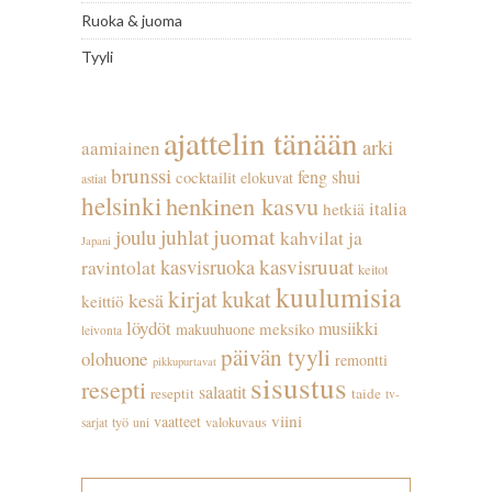
Ruoka & juoma
Tyyli
ajattelin tänään
arki
aamiainen
brunssi
feng shui
cocktailit
elokuvat
astiat
helsinki
henkinen kasvu
italia
hetkiä
juhlat
juomat
joulu
kahvilat ja
Japani
kasvisruuat
kasvisruoka
ravintolat
keitot
kuulumisia
kirjat
kukat
kesä
keittiö
löydöt
musiikki
meksiko
makuuhuone
leivonta
päivän tyyli
olohuone
remontti
pikkupurtavat
sisustus
resepti
salaatit
reseptit
taide
tv-
viini
vaatteet
työ
valokuvaus
sarjat
uni