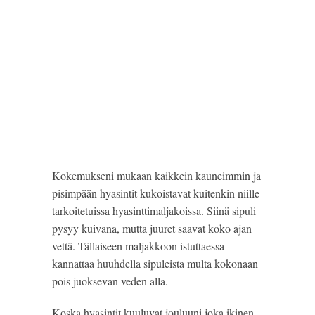
Kokemukseni mukaan kaikkein kauneimmin ja 
pisimpään hyasintit kukoistavat kuitenkin niille 
tarkoitetuissa hyasinttimaljakoissa. Siinä sipuli 
pysyy kuivana, mutta juuret saavat koko ajan 
vettä. Tällaiseen maljakkoon istuttaessa 
kannattaa huuhdella sipuleista multa kokonaan 
pois juoksevan veden alla.
Koska hyasintit kuuluvat jouluuni joka ikinen 