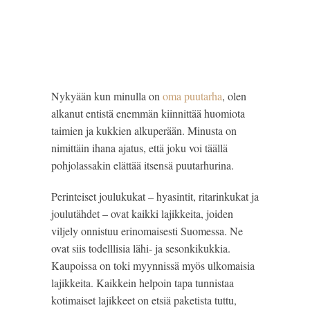
Nykyään kun minulla on 
oma puutarha
, olen 
alkanut entistä enemmän kiinnittää huomiota 
taimien ja kukkien alkuperään. Minusta on 
nimittäin ihana ajatus, että joku voi täällä 
pohjolassakin elättää itsensä puutarhurina.
Perinteiset joulukukat – hyasintit, ritarinkukat ja 
joulutähdet – ovat kaikki lajikkeita, joiden 
viljely onnistuu erinomaisesti Suomessa. Ne 
ovat siis todelllisia lähi- ja sesonkikukkia. 
Kaupoissa on toki myynnissä myös ulkomaisia 
lajikkeita. Kaikkein helpoin tapa tunnistaa 
kotimaiset lajikkeet on etsiä paketista tuttu, 