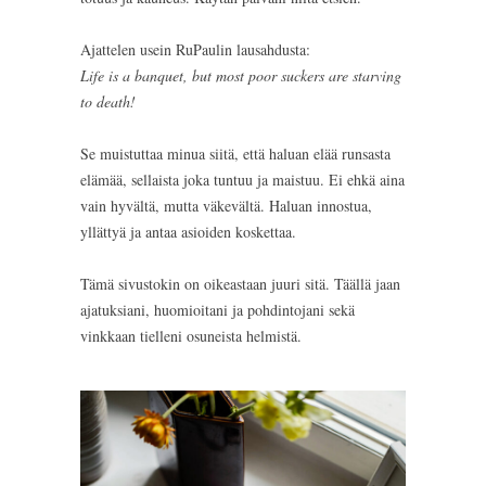
Ajattelen usein RuPaulin lausahdusta:
Life is a banquet, but most poor suckers are starving
to death!
Se muistuttaa minua siitä, että haluan elää runsasta
elämää, sellaista joka tuntuu ja maistuu. Ei ehkä aina
vain hyvältä, mutta väkevältä. Haluan innostua,
yllättyä ja antaa asioiden koskettaa.
Tämä sivustokin on oikeastaan juuri sitä. Täällä jaan
ajatuksiani, huomioitani ja pohdintojani sekä
vinkkaan tielleni osuneista helmistä.