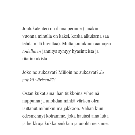
Joulukalenteri on ihana perinne (tänäkin 
vuonna minulla on kaksi, koska aikuisena saa 
tehdä mitä huvittaa). Mutta joulukuun aamujen 
todellinen
 jännitys syntyy hyasinteista ja 
ritarinkukista.
Joko ne aukeavat? Milloin ne aukeavat? 
Ja 
minkä värisenä?!
Ostan kukat aina ihan tiukkoina vihreinä 
nuppuina ja unohdan minkä värisen olen 
laittanut mihinkin maljakkoon. Vähän kuin 
edesmennyt koiramme, joka hautasi aina luita 
ja herkkuja kukkapenkkiin ja unohti ne sinne.