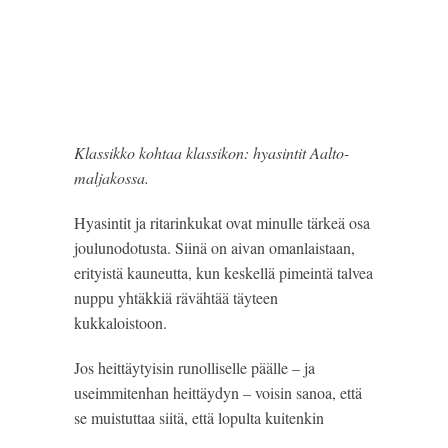
Klassikko kohtaa klassikon: hyasintit Aalto-
maljakossa.
Hyasintit ja ritarinkukat ovat minulle tärkeä osa 
joulunodotusta. Siinä on aivan omanlaistaan, 
erityistä kauneutta, kun keskellä pimeintä talvea 
nuppu yhtäkkiä rävähtää täyteen 
kukkaloistoon.
Jos heittäytyisin runolliselle päälle – ja 
useimmitenhan heittäydyn – voisin sanoa, että 
se muistuttaa siitä, että lopulta kuitenkin