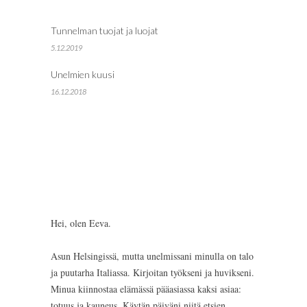
Tunnelman tuojat ja luojat
5.12.2019
Unelmien kuusi
16.12.2018
Hei, olen Eeva.
Asun Helsingissä, mutta unelmissani minulla on talo
ja puutarha Italiassa. Kirjoitan työkseni ja huvikseni.
Minua kiinnostaa elämässä pääasiassa kaksi asiaa:
totuus ja kauneus. Käytän päiväni niitä etsien.