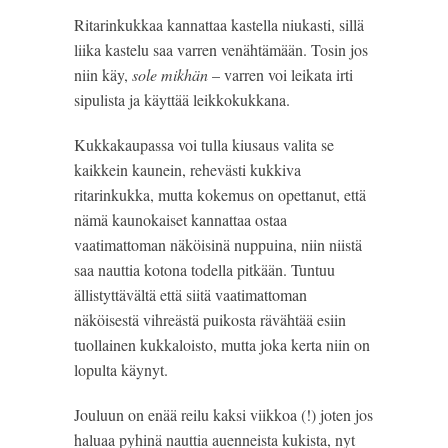
Ritarinkukkaa kannattaa kastella niukasti, sillä 
liika kastelu saa varren venähtämään. Tosin jos 
niin käy, 
sole mikhän
 – varren voi leikata irti 
sipulista ja käyttää leikkokukkana.
Kukkakaupassa voi tulla kiusaus valita se 
kaikkein kaunein, rehevästi kukkiva 
ritarinkukka, mutta kokemus on opettanut, että 
nämä kaunokaiset kannattaa ostaa 
vaatimattoman näköisinä nuppuina, niin niistä 
saa nauttia kotona todella pitkään. Tuntuu 
ällistyttävältä että siitä vaatimattoman 
näköisestä vihreästä puikosta rävähtää esiin 
tuollainen kukkaloisto, mutta joka kerta niin on 
lopulta käynyt.
Jouluun on enää reilu kaksi viikkoa (!) joten jos 
haluaa pyhinä nauttia auenneista kukista, nyt 