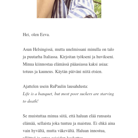
Hei, olen Eeva.
Asun Helsingissä, mutta unelmissani minulla on talo
ja puutarha Italiassa. Kirjoitan työkseni ja huvikseni.
Minua kiinnostaa elämässä pääasiassa kaksi asiaa:
totuus ja kauneus. Käytän päiväni niitä etsien.
Ajattelen usein RuPaulin lausahdusta:
Life is a banquet, but most poor suckers are starving
to death!
Se muistuttaa minua siitä, että haluan elää runsasta
elämää, sellaista joka tuntuu ja maistuu. Ei ehkä aina
vain hyvältä, mutta väkevältä. Haluan innostua,
yllättyä ja antaa asioiden koskettaa.