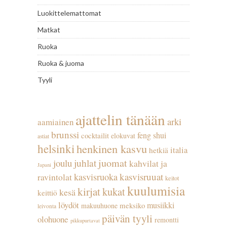
Luokittelemattomat
Matkat
Ruoka
Ruoka & juoma
Tyyli
ajattelin tänään
arki
aamiainen
brunssi
feng shui
cocktailit
elokuvat
astiat
helsinki
henkinen kasvu
italia
hetkiä
juhlat
juomat
joulu
kahvilat ja
Japani
kasvisruuat
kasvisruoka
ravintolat
keitot
kuulumisia
kirjat
kukat
kesä
keittiö
löydöt
musiikki
meksiko
makuuhuone
leivonta
päivän tyyli
olohuone
remontti
pikkupurtavat