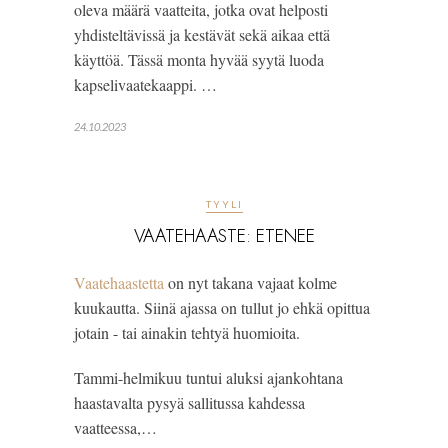
oleva määrä vaatteita, jotka ovat helposti
yhdisteltävissä ja kestävät sekä aikaa että
käyttöä. Tässä monta hyvää syytä luoda
kapselivaatekaappi. …
24.10.2023
TYYLI
VAATEHAASTE: ETENEE
Vaatehaastetta
 on nyt takana vajaat kolme 
kuukautta. Siinä ajassa on tullut jo ehkä opittua 
jotain - tai ainakin tehtyä huomioita. 
Tammi-helmikuu tuntui aluksi ajankohtana 
haastavalta pysyä sallitussa kahdessa 
vaatteessa,…