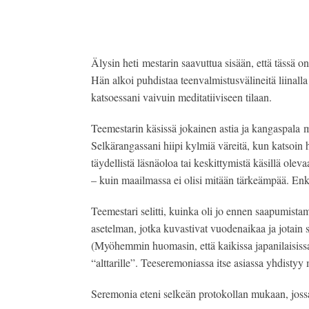
Älysin heti mestarin saavuttua sisään, että tässä o
Hän alkoi puhdistaa teenvalmistusvälineitä liinalla
katsoessani vaivuin meditatiiviseen tilaan.
Teemestarin käsissä jokainen astia ja kangaspala 
Selkärangassani hiipi kylmiä väreitä, kun katsoin h
täydellistä läsnäoloa tai keskittymistä käsillä olevaa
– kuin maailmassa ei olisi mitään tärkeämpää. Enkä 
Teemestari selitti, kuinka oli jo ennen saapumista
asetelman, jotka kuvastivat vuodenaikaa ja jotain s
(Myöhemmin huomasin, että kaikissa japanilaisissa 
“alttarille”. Teeseremoniassa itse asiassa yhdistyy
Seremonia eteni selkeän protokollan mukaan, jossa j