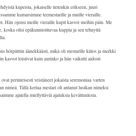
hdyistä kupeista, jokaiselle tietenkin erikseen, juuri
essamme kumarsimme teemestarille ja muille vieraille.
vot. Hän ojensi meille vieraille kupit kasvot meihin päin. Me
koska olisi epäkunnioittavaa kuppia ja sen tehnyttä
ta.
 hörpättiin äänekkäästi, mikä oli mestarille kiitos ja merkki
in kasvot loistivat kuin aurinko ja hän vaikutti aidosti
t ovat perinteisesti veistäneet jokaista seremoniaa varten
an nimeä. Tällä kertaa mestari oli antanut lusikan nimeksi
saimme ajatella miellyttäviä ajatuksia kevättuulesta.