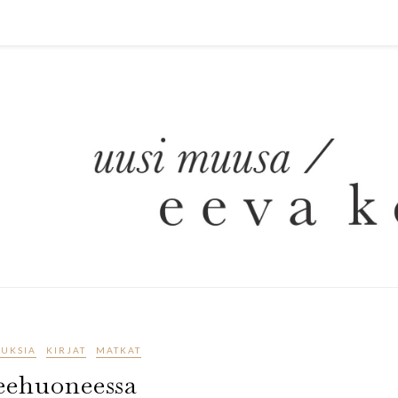
TUKSIA
KIRJAT
MATKAT
eehuoneessa