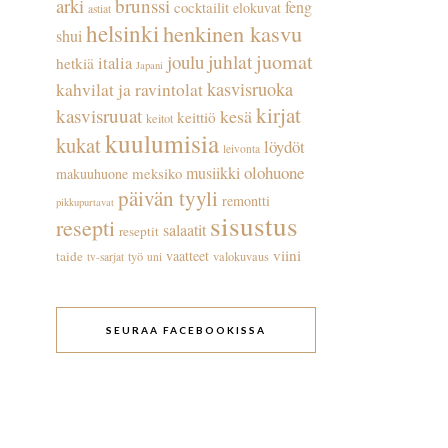
arki
brunssi
feng
cocktailit
elokuvat
astiat
helsinki
henkinen kasvu
shui
juhlat
juomat
joulu
italia
hetkiä
Japani
kasvisruoka
kahvilat ja ravintolat
kirjat
kasvisruuat
kesä
keittiö
keitot
kuulumisia
kukat
löydöt
leivonta
olohuone
musiikki
meksiko
makuuhuone
päivän tyyli
remontti
pikkupurtavat
sisustus
resepti
salaatit
reseptit
viini
vaatteet
taide
työ
valokuvaus
tv-sarjat
uni
SEURAA FACEBOOKISSA