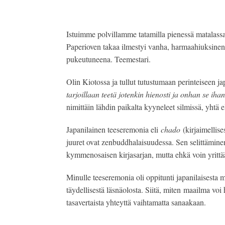
Istuimme polvillamme tatamilla pienessä matalassa
Paperioven takaa ilmestyi vanha, harmaahiuksinen
pukeutuneena. Teemestari.
Olin Kiotossa ja tullut tutustumaan perinteiseen ja
tarjoillaan teetä jotenkin hienosti ja onhan se ihan
nimittäin lähdin paikalta kyyneleet silmissä, yht
Japanilainen teeseremonia eli
chado
(kirjaimellise
juuret ovat zenbuddhalaisuudessa. Sen selittämine
kymmenosaisen kirjasarjan, mutta ehkä voin yrittää
Minulle teeseremonia oli oppitunti japanilaisesta 
täydellisestä läsnäolosta. Siitä, miten maailma voi
tasavertaista yhteyttä vaihtamatta sanaakaan.