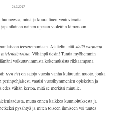
26.3.2017
 huoneessa, minä ja kourallinen ventovieraita.
 japanilainen nainen upeaan violettiin kimonoon
panilaiseen teeseremoniaan. Ajattelin, että
siellä varmaan
 mielenkiintoista.
Vähänpä tiesin! Tuntia myöhemmin
ä elämäni vaikuttavimmista kokemuksista rikkaampana.
sti:
teen tie
) on satoja vuosia vanha kulttuurin muoto, jonka
n perinpohjaisesti vaatisi vuosikymmenien opiskelun ja
 edes vähän kertoa, mitä se merkitsi minulle.
mielenlaadusta, mutta ennen kaikkea kunnioituksesta ja
 hetkeksi pysähtyä ja miten toiseen ihmiseen voi tuntea