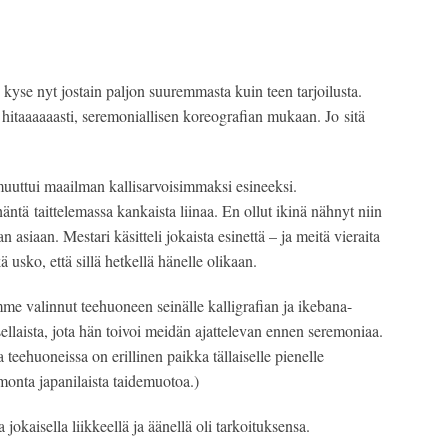
n kyse nyt jostain paljon suuremmasta kuin teen tarjoilusta.
 hitaaaaaasti, seremoniallisen koreografian mukaan. Jo sitä
muuttui maailman kallisarvoisimmaksi esineeksi.
äntä taittelemassa kankaista liinaa. En ollut ikinä nähnyt niin
n asiaan. Mestari käsitteli jokaista esinettä – ja meitä vieraita
usko, että sillä hetkellä hänelle olikaan.
mme valinnut teehuoneen seinälle kalligrafian ja ikebana-
ellaista, jota hän toivoi meidän ajattelevan ennen seremoniaa.
teehuoneissa on erillinen paikka tällaiselle pienelle
 monta japanilaista taidemuotoa.)
okaisella liikkeellä ja äänellä oli tarkoituksensa.