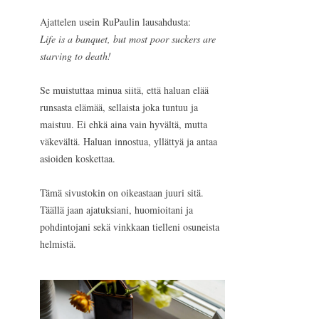
Ajattelen usein RuPaulin lausahdusta:
Life is a banquet, but most poor suckers are
starving to death!
Se muistuttaa minua siitä, että haluan elää
runsasta elämää, sellaista joka tuntuu ja
maistuu. Ei ehkä aina vain hyvältä, mutta
väkevältä. Haluan innostua, yllättyä ja antaa
asioiden koskettaa.
Tämä sivustokin on oikeastaan juuri sitä.
Täällä jaan ajatuksiani, huomioitani ja
pohdintojani sekä vinkkaan tielleni osuneista
helmistä.