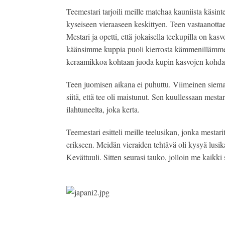
Teemestari tarjoili meille matchaa kauniista käsinte
kyseiseen vieraaseen keskittyen. Teen vastaanotta
Mestari ja opetti, että jokaisella teekupilla on kas
käänsimme kuppia puoli kierrosta kämmenillämme, 
keraamikkoa kohtaan juoda kupin kasvojen kohdal
Teen juomisen aikana ei puhuttu. Viimeinen siemaus
siitä, että tee oli maistunut. Sen kuullessaan mestar
ilahtuneelta, joka kerta.
Teemestari esitteli meille teelusikan, jonka mestari
erikseen. Meidän vieraiden tehtävä oli kysyä lusik
Kevättuuli. Sitten seurasi tauko, jolloin me kaikki 