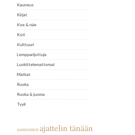
Kauneus
Kirjat
Koe & näe
Koti
Kulttuuri
Lempparijuttuja
Luokittelemattomat
Matkat
Ruoka
Ruoka & juoma
Tyyli
ajattelin tänään
aamiainen