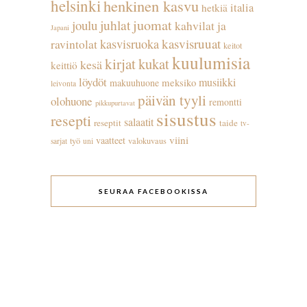
helsinki
henkinen kasvu
italia
hetkiä
juhlat
juomat
joulu
kahvilat ja
Japani
kasvisruuat
kasvisruoka
ravintolat
keitot
kuulumisia
kirjat
kukat
kesä
keittiö
löydöt
musiikki
meksiko
makuuhuone
leivonta
päivän tyyli
olohuone
remontti
pikkupurtavat
sisustus
resepti
salaatit
reseptit
taide
tv-
viini
vaatteet
työ
valokuvaus
sarjat
uni
SEURAA FACEBOOKISSA