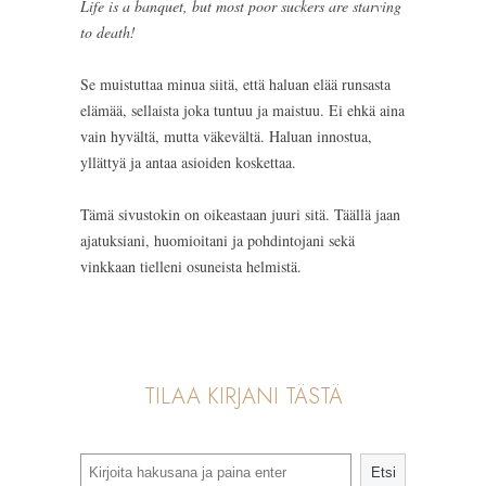
Life is a banquet, but most poor suckers are starving
to death!
Se muistuttaa minua siitä, että haluan elää runsasta
elämää, sellaista joka tuntuu ja maistuu. Ei ehkä aina
vain hyvältä, mutta väkevältä. Haluan innostua,
yllättyä ja antaa asioiden koskettaa.
Tämä sivustokin on oikeastaan juuri sitä. Täällä jaan
ajatuksiani, huomioitani ja pohdintojani sekä
vinkkaan tielleni osuneista helmistä.
TILAA KIRJANI TÄSTÄ
Search
Etsi