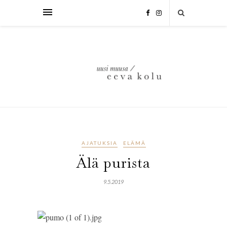
AJATUKSIA
ELÄMÄ
Älä purista
9.5.2019