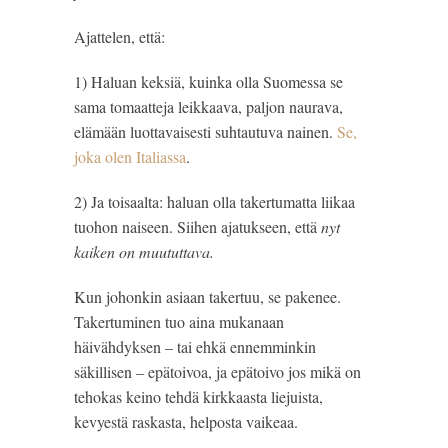
Ajattelen, että:
1) Haluan keksiä, kuinka olla Suomessa se 
sama tomaatteja leikkaava, paljon naurava, 
elämään luottavaisesti suhtautuva nainen. 
Se, 
joka olen Italiassa
.
2) Ja toisaalta: haluan olla takertumatta liikaa 
tuohon naiseen. Siihen ajatukseen, että 
nyt 
kaiken on muututtava.
Kun johonkin asiaan takertuu, se pakenee. 
Takertuminen tuo aina mukanaan 
häivähdyksen – tai ehkä ennemminkin 
säkillisen – epätoivoa, ja epätoivo jos mikä on 
tehokas keino tehdä kirkkaasta liejuista, 
kevyestä raskasta, helposta vaikeaa.