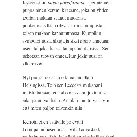
Kyseessä on 
pumo portafortuna
 – perinteinen 
puglialainen keramiikkaesine, joka on yhden 
teorian mukaan saanut muotonsa 
puhkeamaisillaan olevasta ruusunnupusta, 
toisen mukaan kananmunasta. Kumpikin 
symboloi uusia alkuja ja siksi 
pumo 
annetaan 
usein lahjaksi häissä tai tupaantuliaisissa. Sen 
uskotaan tuovan onnea, kun jokin uusi on 
alkamassa.
Nyt pumo nököttää ikkunalaudallani 
Helsingissä. Toin sen Leccestä mukanani 
muistuttamaan, että alkamassa on jokin uusi 
eikä paluu vanhaan. Ainakin niin toivon. Voi 
että miten paljon toivonkin niin!
Kerroin eilen ystäville potevani 
kotiinpaluumasennusta. Villakangastakki 
toukokuussa, ähh, ja kaikki on niin kallista (heti 