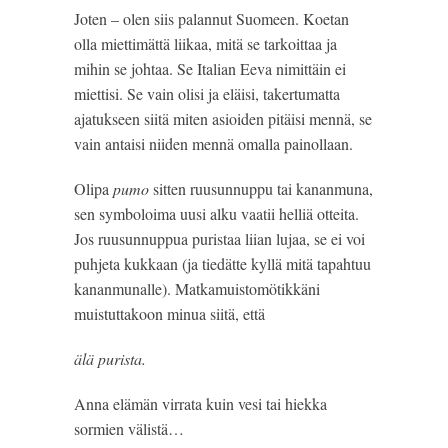
Joten – olen siis palannut Suomeen. Koetan 
olla miettimättä liikaa, mitä se tarkoittaa ja 
mihin se johtaa. Se Italian Eeva nimittäin ei 
miettisi. Se vain olisi ja eläisi, takertumatta 
ajatukseen siitä miten asioiden pitäisi mennä, se 
vain antaisi niiden mennä omalla painollaan.
Olipa 
pumo
 sitten ruusunnuppu tai kananmuna, 
sen symboloima uusi alku vaatii helliä otteita. 
Jos ruusunnuppua puristaa liian lujaa, se ei voi 
puhjeta kukkaan (ja tiedätte kyllä mitä tapahtuu 
kananmunalle). Matkamuistomötikkäni 
muistuttakoon minua siitä, että
älä purista. 
Anna elämän virrata kuin vesi tai hiekka 
sormien välistä…