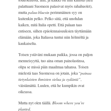
palattuani Suomeen palasivat myös rahahuolet), 
mutta 
paluu-bluesin
 perimmäinen syy on 
kuitenkin pelko. Pelko siitä, että unohdan 
kaiken, mitä Italia opetti. Että palaan taas 
entiseen, siihen epäolennaisuuksien täyttämään 
elämään, joka Italiassa tuntui niin hölmöltä ja 
kaukaiselta.
Toisen ystäväni mukaan paikka, jossa on paljon 
menneisyyttä, tuo aina oman painolastinsa, 
olipa se missä päin maailmaa tahansa. Toisen 
mielestä taas Suomessa on jotain, joka “
painaa 
tietynlaisten ihmisten sielua ja sydäntä”
, 
väistämättä. Luulen, että he kumpikin ovat 
oikeassa.
Mutta nyt olen täällä. 
Bloom where you’re 
planted.