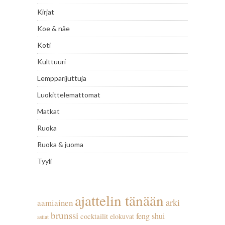
Kirjat
Koe & näe
Koti
Kulttuuri
Lempparijuttuja
Luokittelemattomat
Matkat
Ruoka
Ruoka & juoma
Tyyli
ajattelin tänään
arki
aamiainen
brunssi
feng shui
cocktailit
elokuvat
astiat