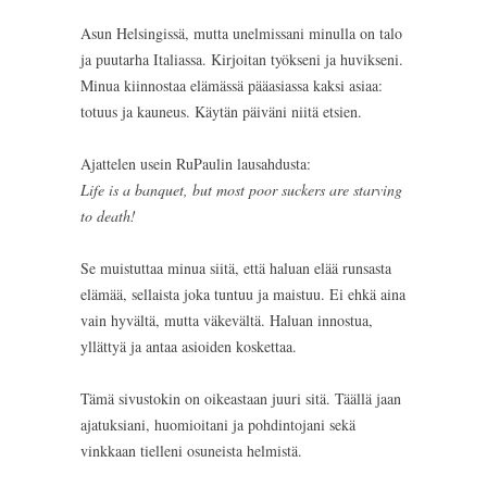
Asun Helsingissä, mutta unelmissani minulla on talo
ja puutarha Italiassa. Kirjoitan työkseni ja huvikseni.
Minua kiinnostaa elämässä pääasiassa kaksi asiaa:
totuus ja kauneus. Käytän päiväni niitä etsien.
Ajattelen usein RuPaulin lausahdusta:
Life is a banquet, but most poor suckers are starving
to death!
Se muistuttaa minua siitä, että haluan elää runsasta
elämää, sellaista joka tuntuu ja maistuu. Ei ehkä aina
vain hyvältä, mutta väkevältä. Haluan innostua,
yllättyä ja antaa asioiden koskettaa.
Tämä sivustokin on oikeastaan juuri sitä. Täällä jaan
ajatuksiani, huomioitani ja pohdintojani sekä
vinkkaan tielleni osuneista helmistä.