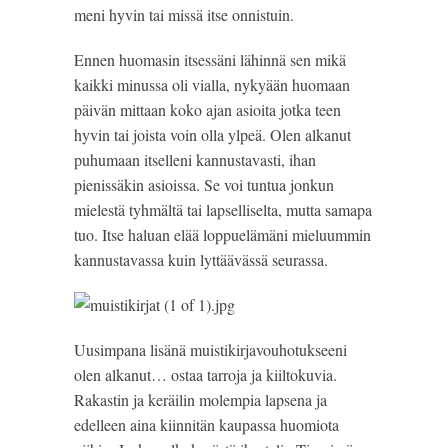
meni hyvin tai missä itse onnistuin.
Ennen huomasin itsessäni lähinnä sen mikä 
kaikki minussa oli vialla, nykyään huomaan 
päivän mittaan koko ajan asioita jotka teen 
hyvin tai joista voin olla ylpeä. Olen alkanut 
puhumaan itselleni kannustavasti, ihan 
pienissäkin asioissa. Se voi tuntua jonkun 
mielestä tyhmältä tai lapselliselta, mutta samapa 
tuo. Itse haluan elää loppuelämäni mieluummin 
kannustavassa kuin lyttäävässä seurassa.
Uusimpana lisänä muistikirjavouhotukseeni 
olen alkanut… ostaa tarroja ja kiiltokuvia. 
Rakastin ja keräilin molempia lapsena ja 
edelleen aina kiinnitän kaupassa huomiota 