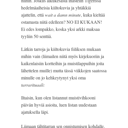
niihin. Joskus alkukesästä ihastelin Tigerissä 
hedelmäaiheisia kiiltokuvia ja yhtäkkiä 
ajattelin, että 
wait a damn minute
, kuka kieltää 
ostamasta niitä edelleen? NO EI KUKAAN! 
Ei edes lompakko, koska yksi arkki maksaa 
tyyliin 50 senttiä.
Lätkin tarroja ja kiiltokuvia fiiliksen mukaan 
mihin vain (liimailen niitä myös kirjekuoriin ja 
kaikenlaisiin kortteihin ja muistilappuihin joita 
lähettelen muille) mutta tässä viikkojen saatossa 
minulle on jo kehkeytynyt yksi oma 
tarrarituaali:
Iltaisin, kun olen listannut muistivihkooni 
päivän hyviä asioita, luen listan uudestaan 
ajatuksella läpi.
Liimaan tähtitarran sen onnistumisen kohdalle, 