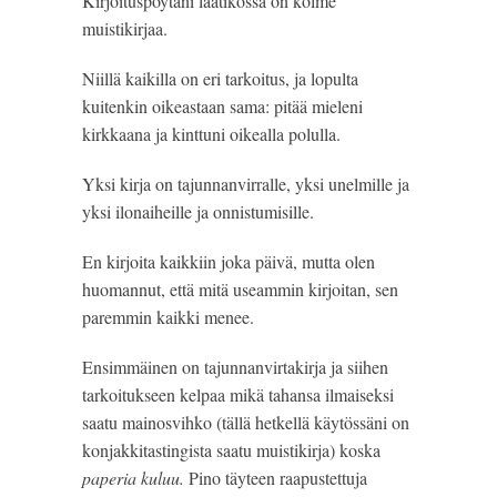
Kirjoituspöytäni laatikossa on kolme 
muistikirjaa.
Niillä kaikilla on eri tarkoitus, ja lopulta 
kuitenkin oikeastaan sama: pitää mieleni 
kirkkaana ja kinttuni oikealla polulla.
Yksi kirja on tajunnanvirralle, yksi unelmille ja 
yksi ilonaiheille ja onnistumisille.
En kirjoita kaikkiin joka päivä, mutta olen 
huomannut, että mitä useammin kirjoitan, sen 
paremmin kaikki menee.
Ensimmäinen on tajunnanvirtakirja ja siihen 
tarkoitukseen kelpaa mikä tahansa ilmaiseksi 
saatu mainosvihko (tällä hetkellä käytössäni on 
konjakkitastingista saatu muistikirja) koska 
paperia kuluu.
 Pino täyteen raapustettuja 