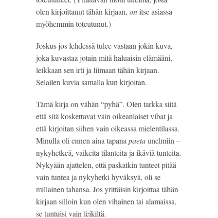
olen kirjoittanut tähän kirjaan, 
on
 itse asiassa 
myöhemmin toteutunut.)
Joskus jos lehdessä tulee vastaan jokin kuva, 
joka kuvastaa jotain mitä haluaisin elämääni, 
leikkaan sen irti ja liimaan tähän kirjaan. 
Selailen kuvia samalla kun kirjoitan.
Tämä kirja on vähän “pyhä”. Olen tarkka siitä 
että sitä koskettavat vain oikeanlaiset vibat ja 
että kirjoitan siihen vain oikeassa mielentilassa. 
Minulla oli ennen aina tapana 
paeta
 unelmiin – 
nykyhetkeä, vaikeita tilanteita ja ikäviä tunteita. 
Nykyään ajattelen, että paskatkin tunteet pitää 
vain tuntea ja nykyhetki hyväksyä, oli se 
millainen tahansa. Jos yrittäisin kirjoittaa tähän 
kirjaan silloin kun olen vihainen tai alamaissa, 
se tuntuisi vain feikiltä.