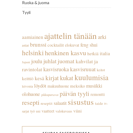
Ruoka & juoma
Tyyli
ajattelin tänään
arki
aamiainen
brunssi
feng shui
cocktailit
elokuvat
astiat
helsinki
henkinen kasvu
italia
hetkiä
juhlat
juomat
joulu
kahvilat ja
Japani
kasvisruuat
kasvisruoka
ravintolat
keitot
kuulumisia
kirjat
kukat
kesä
keittiö
löydöt
musiikki
meksiko
makuuhuone
leivonta
päivän tyyli
olohuone
remontti
pikkupurtavat
sisustus
resepti
salaatit
reseptit
taide
tv-
viini
vaatteet
työ
valokuvaus
sarjat
uni
SEURAA FACEBOOKISSA