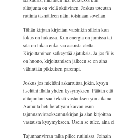
alitajunta on vielä aktiivinen. Joskus toteutan 
rutiinia täsmälleen näin, toisinaan sovellan.
Tähän kirjaan kirjoitan varsinkin silloin kun 
fokus on hukassa. Kun energia on jumissa tai 
sitä on liikaa enkä saa asioista otetta. 
Kirjoittaminen selkeyttää ajatuksia. Ja jos fiilis 
on huono, kirjoittamisen jälkeen se on aina 
vähintään pikkuisen parempi.
Joskus jos mieltäni askarruttaa jokin, kysyn 
itseltäni illalla yhden kysymyksen. Päätän että 
alitajuntani saa keksiä vastauksen yön aikana. 
Aamulla heti herättyäni kaivan esiin 
tajunnanvirtaoksennuskirjan ja alan kirjoittaa 
vastausta kysymykseen. Usein se tulee, aina ei.
Tajunnanvirran taika piilee rutiinissa. Joinain 