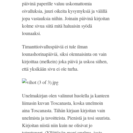
päivinä paperille valuu uskomattomia 
oivalluksia, juuri oikeita kysymyksiä ja välillä 
jopa vastauksia niihin. Joinain päivinä kirjoitan 
kolme sivua siitä mitä haluaisin syödä 
lounaaksi.
Timanttioivalluspäiviä ei tule ilman 
lounashorinapäiviä, siksi olennaisinta on vain 
kirjoittaa (melkein) joka päivä ja uskoa siihen, 
että yksikään sivu ei ole turha.
Unelmakirjan olen valinnut huolella ja kanteen 
liimasin kuvan Toscanasta, koska unelmoin 
aina Toscanasta. Tähän kirjaan kirjoitan vain 
unelmista ja tavoitteista. Pienistä ja tosi suurista. 
Kirjoitan niistä niin kuin ne olisivat jo 
toteutuneet. (Yllättävän moni unelma, josta 