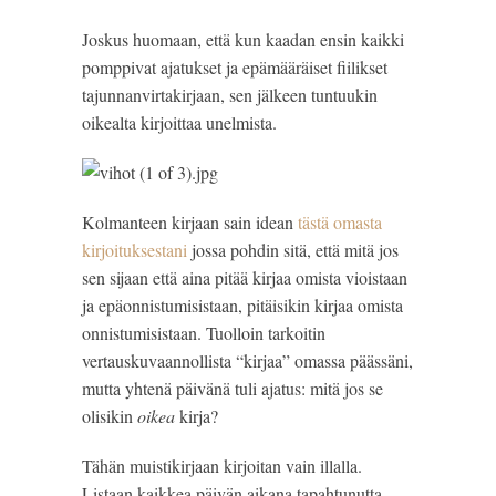
Joskus huomaan, että kun kaadan ensin kaikki 
pomppivat ajatukset ja epämääräiset fiilikset 
tajunnanvirtakirjaan, sen jälkeen tuntuukin 
oikealta kirjoittaa unelmista.
Kolmanteen kirjaan sain idean
 tästä omasta 
kirjoituksestani
 jossa pohdin sitä, että mitä jos 
sen sijaan että aina pitää kirjaa omista vioistaan 
ja epäonnistumisistaan, pitäisikin kirjaa omista 
onnistumisistaan. Tuolloin tarkoitin 
vertauskuvaannollista “kirjaa” omassa päässäni, 
mutta yhtenä päivänä tuli ajatus: mitä jos se 
olisikin
 oikea 
kirja?
Tähän muistikirjaan kirjoitan vain illalla. 
Listaan kaikkea päivän aikana tapahtunutta 