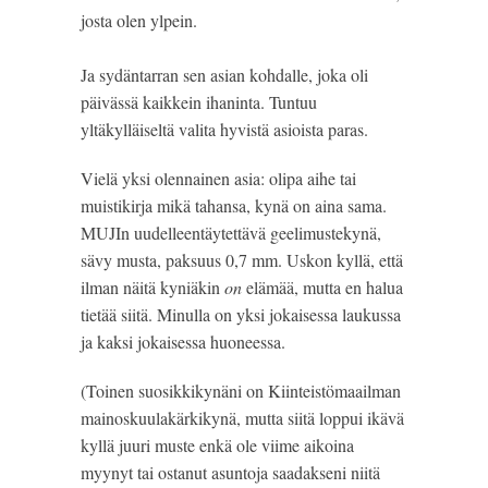
josta olen ylpein.
Ja sydäntarran sen asian kohdalle, joka oli 
päivässä kaikkein ihaninta. Tuntuu 
yltäkylläiseltä valita hyvistä asioista paras.
Vielä yksi olennainen asia: olipa aihe tai 
muistikirja mikä tahansa, kynä on aina sama. 
MUJIn uudelleentäytettävä geelimustekynä, 
sävy musta, paksuus 0,7 mm. Uskon kyllä, että 
ilman näitä kyniäkin 
on
 elämää, mutta en halua 
tietää siitä. Minulla on yksi jokaisessa laukussa 
ja kaksi jokaisessa huoneessa.
(Toinen suosikkikynäni on Kiinteistömaailman 
mainoskuulakärkikynä, mutta siitä loppui ikävä 
kyllä juuri muste enkä ole viime aikoina 
myynyt tai ostanut asuntoja saadakseni niitä 