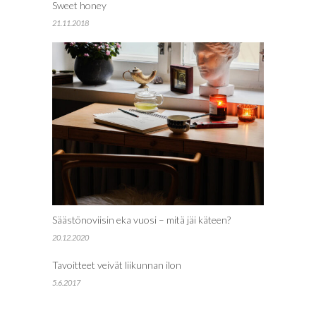
Sweet honey
21.11.2018
Säästönoviisin eka vuosi – mitä jäi käteen?
20.12.2020
Tavoitteet veivät liikunnan ilon
5.6.2017