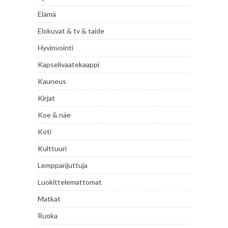
Elämä
Elokuvat & tv & taide
Hyvinvointi
Kapselivaatekaappi
Kauneus
Kirjat
Koe & näe
Koti
Kulttuuri
Lempparijuttuja
Luokittelemattomat
Matkat
Ruoka