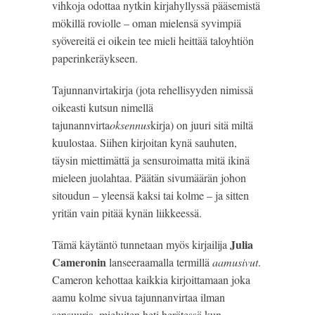
vihkoja odottaa nytkin kirjahyllyssä pääsemistä 
mökillä roviolle – oman mielensä syvimpiä 
syövereitä ei oikein tee mieli heittää taloyhtiön 
paperinkeräykseen.
Tajunnanvirtakirja (jota rehellisyyden nimissä 
oikeasti kutsun nimellä 
tajunannvirta
oksennus
kirja) on juuri sitä miltä 
kuulostaa. Siihen kirjoitan kynä sauhuten, 
täysin miettimättä ja sensuroimatta mitä ikinä 
mieleen juolahtaa. Päätän sivumäärän johon 
sitoudun – yleensä kaksi tai kolme – ja sitten 
yritän vain pitää kynän liikkeessä.
Julia 
Tämä käytäntö tunnetaan myös kirjailija 
Cameronin
 lanseeraamalla termillä 
aamusivut
. 
Cameron kehottaa kaikkia kirjoittamaan joka 
aamu kolme sivua tajunnanvirtaa ilman 
sensuuria, mieluiten heti herätessä kun 