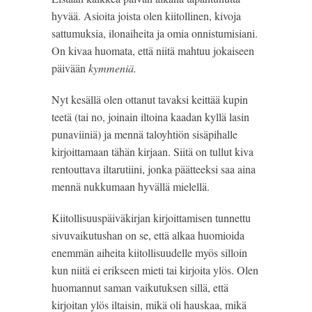
hyvää. Asioita joista olen kiitollinen, kivoja 
sattumuksia, ilonaiheita ja omia onnistumisiani. 
On kivaa huomata, että niitä mahtuu jokaiseen 
päivään 
kymmeniä.
Nyt kesällä olen ottanut tavaksi keittää kupin 
teetä (tai no, joinain iltoina kaadan kyllä lasin 
punaviiniä) ja mennä taloyhtiön sisäpihalle 
kirjoittamaan tähän kirjaan. Siitä on tullut kiva 
rentouttava iltarutiini, jonka päätteeksi saa aina 
mennä nukkumaan hyvällä mielellä.
Kiitollisuuspäiväkirjan kirjoittamisen tunnettu 
sivuvaikutushan on se, että alkaa huomioida 
enemmän aiheita kiitollisuudelle myös silloin 
kun niitä ei erikseen mieti tai kirjoita ylös. Olen 
huomannut saman vaikutuksen sillä, että 
kirjoitan ylös iltaisin, mikä oli hauskaa, mikä 